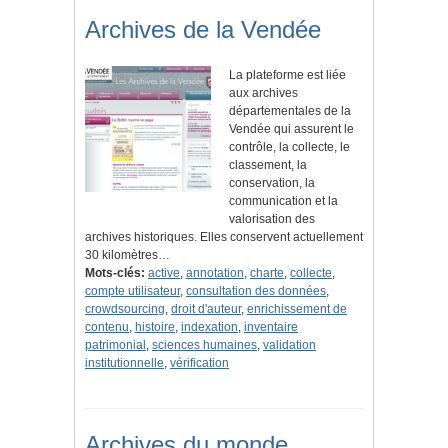
Archives de la Vendée
La plateforme est liée
aux archives
départementales de la
Vendée qui assurent le
contrôle, la collecte, le
classement, la
conservation, la
communication et la
valorisation des
archives historiques. Elles conservent actuellement
30 kilomètres…
Mots-clés:
active
,
annotation
,
charte
,
collecte
,
compte utilisateur
,
consultation des données
,
crowdsourcing
,
droit d'auteur
,
enrichissement de
contenu
,
histoire
,
indexation
,
inventaire
patrimonial
,
sciences humaines
,
validation
institutionnelle
,
vérification
Archives du monde