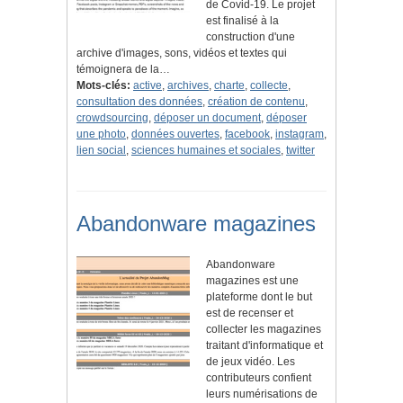
de Covid-19. Le projet
est finalisé à la
construction d'une
archive d'images, sons, vidéos et textes qui
témoignera de la…
Mots-clés:
active
,
archives
,
charte
,
collecte
,
consultation des données
,
création de contenu
,
crowdsourcing
,
déposer un document
,
déposer
une photo
,
données ouvertes
,
facebook
,
instagram
,
lien social
,
sciences humaines et sociales
,
twitter
Abandonware magazines
Abandonware
magazines est une
plateforme dont le but
est de recenser et
collecter les magazines
traitant d'informatique et
de jeux vidéo. Les
contributeurs confient
leurs numérisations de