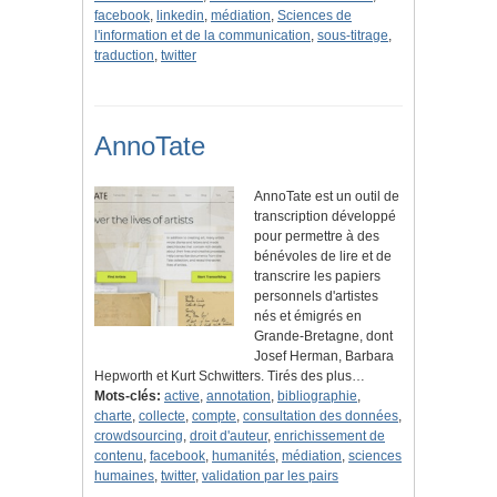
facebook
,
linkedin
,
médiation
,
Sciences de
l'information et de la communication
,
sous-titrage
,
traduction
,
twitter
AnnoTate
AnnoTate est un outil de
transcription développé
pour permettre à des
bénévoles de lire et de
transcrire les papiers
personnels d'artistes
nés et émigrés en
Grande-Bretagne, dont
Josef Herman, Barbara
Hepworth et Kurt Schwitters. Tirés des plus…
Mots-clés:
active
,
annotation
,
bibliographie
,
charte
,
collecte
,
compte
,
consultation des données
,
crowdsourcing
,
droit d'auteur
,
enrichissement de
contenu
,
facebook
,
humanités
,
médiation
,
sciences
humaines
,
twitter
,
validation par les pairs