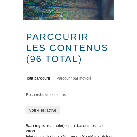
PARCOURIR
LES CONTENUS
(96 TOTAL)
Tout parcourir
Parcourir par mot-clé
Recherche de contenus
Mots-clés: active
Warning
: is_readable(): open_basedir restriction in
effect.
File(/opt/plesk/php/7.3/share/pear/Zend/View/Helper/Navigation/P