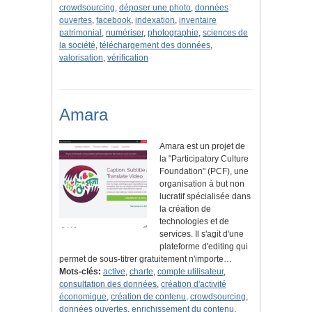
crowdsourcing
,
déposer une photo
,
données
ouvertes
,
facebook
,
indexation
,
inventaire
patrimonial
,
numériser
,
photographie
,
sciences de
la société
,
téléchargement des données
,
valorisation
,
vérification
Amara
Amara est un projet de
la "Participatory Culture
Foundation" (PCF), une
organisation à but non
lucratif spécialisée dans
la création de
technologies et de
services. Il s'agit d'une
plateforme d'editing qui
permet de sous-titrer gratuitement n'importe…
Mots-clés:
active
,
charte
,
compte utilisateur
,
consultation des données
,
création d'activité
économique
,
création de contenu
,
crowdsourcing
,
données ouvertes
,
enrichissement du contenu
,