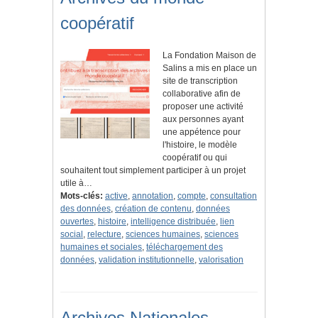
coopératif
La Fondation Maison de
Salins a mis en place un
site de transcription
collaborative afin de
proposer une activité
aux personnes ayant
une appétence pour
l'histoire, le modèle
coopératif ou qui
souhaitent tout simplement participer à un projet
utile à…
Mots-clés:
active
,
annotation
,
compte
,
consultation
des données
,
création de contenu
,
données
ouvertes
,
histoire
,
intelligence distribuée
,
lien
social
,
relecture
,
sciences humaines
,
sciences
humaines et sociales
,
téléchargement des
données
,
validation institutionnelle
,
valorisation
Archives Nationales