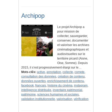
Archipop
Le projet Archipop a
pour mission de
collecter, sauvegarder,
conserver, documenter
et valoriser les archives
cinématographiques et
audiovisuelles sur le
territoire picard (Aisne,
Oise, Somme). Depuis
2015, il s’est progressivement élargi sur le…
Mots-clés:
active
,
annotation
,
collecte
,
compte
,
consultation des données
,
création de contenu
,
données ouvertes
,
enrichissement de contenu
,
facebook
,
français
,
histoire du cinéma
,
instagram
,
intelligence distribuée
,
inventaire patrimonial
,
patrimoine
,
sciences humaines et sociales
,
validation institutionnelle
,
valorisation
,
vérification