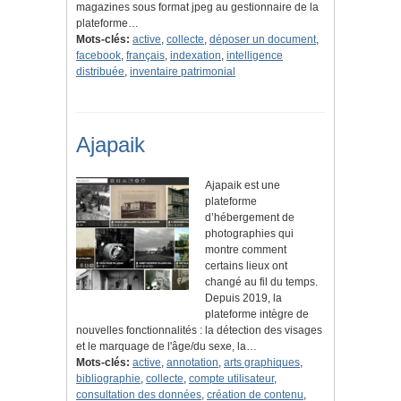
magazines sous format jpeg au gestionnaire de la
plateforme…
Mots-clés:
active
,
collecte
,
déposer un document
,
facebook
,
français
,
indexation
,
intelligence
distribuée
,
inventaire patrimonial
Ajapaik
Ajapaik est une
plateforme
d’hébergement de
photographies qui
montre comment
certains lieux ont
changé au fil du temps.
Depuis 2019, la
plateforme intègre de
nouvelles fonctionnalités : la détection des visages
et le marquage de l'âge/du sexe, la…
Mots-clés:
active
,
annotation
,
arts graphiques
,
bibliographie
,
collecte
,
compte utilisateur
,
consultation des données
,
création de contenu
,