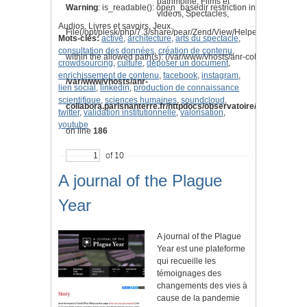
patrimoine, Films et
Warning
: is_readable(): open_basedir restriction in effect.
vidéos, Spectacles,
Audios, Livres et savoirs, Jeux.
File(/opt/plesk/php/7.3/share/pear/Zend/View/Helper/Navigation
Mots-clés:
active
,
architecture
,
arts du spectacle
,
consultation des données
,
création de contenu
,
within the allowed path(s): (/var/www/vhosts/anr-collabora.parisnan
crowdsourcing
,
culture
,
déposer un document
,
enrichissement de contenu
,
facebook
,
instagram
,
/var/www/vhosts/anr-
lien social
,
linkedin
,
production de connaissance
scientifique
,
sciences humaines
,
soundcloud
,
collabora.parisnanterre.fr/httpdocs/observatoire/application/l
twitter
,
validation institutionnelle
,
valorisation
,
youtube
on line
186
of 10
A journal of the Plague
Year
A journal of the Plague
Year est une plateforme
qui recueille les
témoignages des
changements des vies à
cause de la pandemie