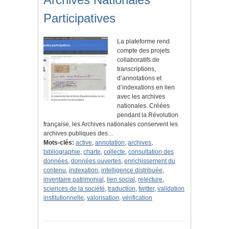
Participatives
La plateforme rend
compte des projets
collaboratifs de
transcriptions,
d’annotations et
d’indexations en lien
avec les archives
nationales. Créées
pendant la Révolution
française, les Archives nationales conservent les
archives publiques des…
Mots-clés:
active
,
annotation
,
archives
,
bibliographie
,
charte
,
collecte
,
consultation des
données
,
données ouvertes
,
enrichissement du
contenu
,
indexation
,
intelligence distribuée
,
inventaire patrimonial
,
lien social
,
relecture
,
sciences de la société
,
traduction
,
twitter
,
validation
institutionnelle
,
valorisation
,
vérification