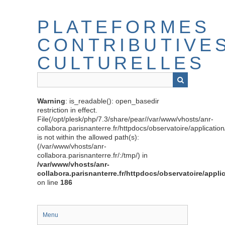
Passer
au
PLATEFORMES
contenu
principal
CONTRIBUTIVE
CULTURELLES
Warning
: is_readable(): open_basedir
restriction in effect.
File(/opt/plesk/php/7.3/share/pear//var/www/vhosts/anr-
collabora.parisnanterre.fr/httpdocs/observatoire/applicati
is not within the allowed path(s):
(/var/www/vhosts/anr-
collabora.parisnanterre.fr/:/tmp/) in
/var/www/vhosts/anr-
collabora.parisnanterre.fr/httpdocs/observatoire/appli
on line
186
Menu