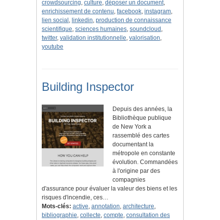
crowdsourcing
,
culture
,
déposer un document
,
enrichissement de contenu
,
facebook
,
instagram
,
lien social
,
linkedin
,
production de connaissance
scientifique
,
sciences humaines
,
soundcloud
,
twitter
,
validation institutionnelle
,
valorisation
,
youtube
Building Inspector
Depuis des années, la
Bibliothèque publique
de New York a
rassemblé des cartes
documentant la
métropole en constante
évolution. Commandées
à l'origine par des
compagnies
d'assurance pour évaluer la valeur des biens et les
risques d'incendie, ces…
Mots-clés:
active
,
annotation
,
architecture
,
bibliographie
,
collecte
,
compte
,
consultation des