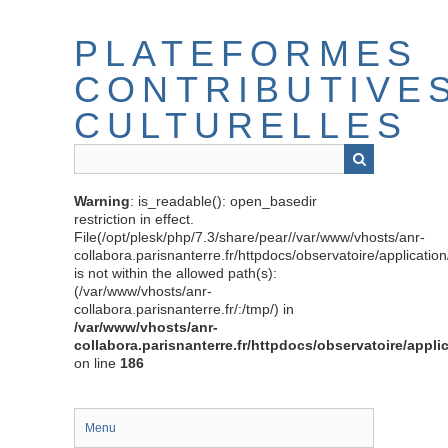
Passer
au
PLATEFORMES
contenu
principal
CONTRIBUTIVE
CULTURELLES
Warning
: is_readable(): open_basedir
restriction in effect.
File(/opt/plesk/php/7.3/share/pear//var/www/vhosts/anr-
collabora.parisnanterre.fr/httpdocs/observatoire/applicati
is not within the allowed path(s):
(/var/www/vhosts/anr-
collabora.parisnanterre.fr/:/tmp/) in
/var/www/vhosts/anr-
collabora.parisnanterre.fr/httpdocs/observatoire/appli
on line
186
Menu