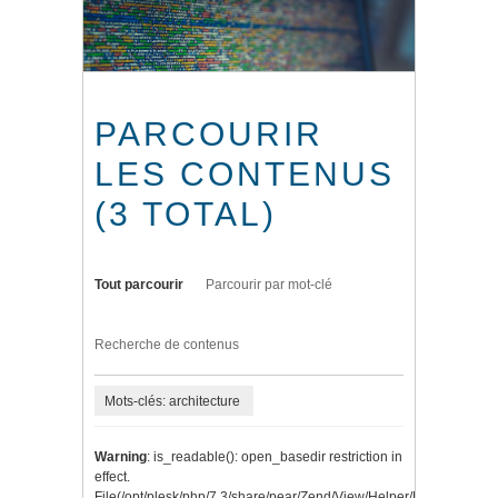
PARCOURIR
LES CONTENUS
(3 TOTAL)
Tout parcourir
Parcourir par mot-clé
Recherche de contenus
Mots-clés: architecture
Warning
: is_readable(): open_basedir restriction in
effect.
File(/opt/plesk/php/7.3/share/pear/Zend/View/Helper/Navigation/P