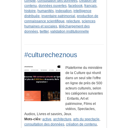
compte
,
consultation des données
,
création de
contenu
,
données ouvertes
,
facebook
,
français
,
histoire
,
humanités
,
indexation
,
intelligence
distribuée
,
inventaire patrimonial
,
production de
connaissance scientifique
,
relecture
,
sciences
humaines et sociales
,
téléchargement des
données
,
twitter
,
validation institutionnelle
#culturecheznous
Plateforme du ministère
de la Culture qui réunit
dans un seul site l'offre
en ligne de près de 500
acteurs culturels, selon
les catégories suivantes
: Enfants, Art et
patrimoine, Films et
vidéos, Spectacles,
Audios, Livres et savoirs, Jeux.
Mots-clés:
active
,
architecture
,
arts du spectacle
,
consultation des données
,
création de contenu
,