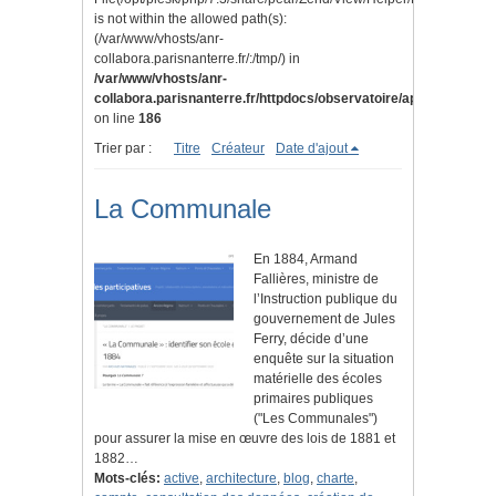
is not within the allowed path(s):
(/var/www/vhosts/anr-
collabora.parisnanterre.fr/:/tmp/) in
/var/www/vhosts/anr-
collabora.parisnanterre.fr/httpdocs/observatoire/application/lib
on line
186
Trier par :
Titre
Créateur
Date d'ajout
La Communale
En 1884, Armand
Fallières, ministre de
l’Instruction publique du
gouvernement de Jules
Ferry, décide d’une
enquête sur la situation
matérielle des écoles
primaires publiques
("Les Communales")
pour assurer la mise en œuvre des lois de 1881 et
1882…
Mots-clés:
active
,
architecture
,
blog
,
charte
,