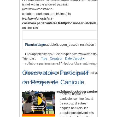
is not within the allowed path(s):
(/var/www/vhosts/anr-
collabora.parisnanterre.fr/:/tmp/) in
/var/www/vhosts/anr-
collabora.parisnanterre.fr/httpdocs/observatoire/application/lib
on line
186
Warning
Page suivante
: is_readable(): open_basedir restriction in effect.
File(/opt/plesk/php/7.3/share/pear//var/www/vhosts/anr-
Trier par :
Titre
Créateur
Date d'ajout
collabora.parisnanterre.fr/httpdocs/observatoire/application/vi
Observatoire Participatif
is not within the allowed path(s): (/var/www/vhosts/anr-collabora.pa
du Risque de Canicule
/var/www/vhosts/anr-
collabora.parisnanterre.fr/httpdocs/observatoire/application/l
Face au risque de
canicule, comme face à
on line
186
beaucoup d’autres
risques naturels, les
populations doivent très