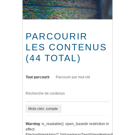
PARCOURIR
LES CONTENUS
(44 TOTAL)
Tout parcourir
Parcourir par mot-clé
Recherche de contenus
Mots-clés: compte
Warning
: is_readable(): open_basedir restriction in
effect.
File(/opt/plesk/php/7.3/share/pear/Zend/View/Helper/Navigation/P