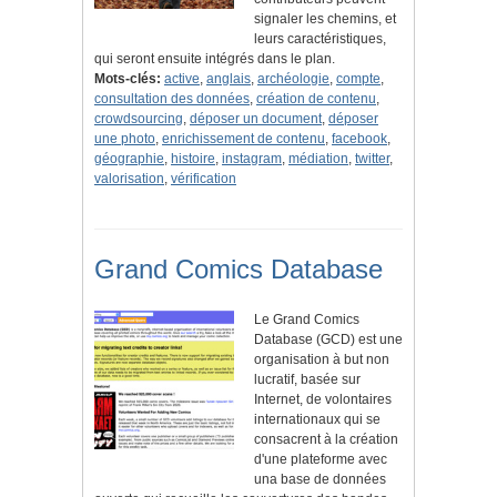
signaler les chemins, et
leurs caractéristiques,
qui seront ensuite intégrés dans le plan.
Mots-clés:
active
,
anglais
,
archéologie
,
compte
,
consultation des données
,
création de contenu
,
crowdsourcing
,
déposer un document
,
déposer
une photo
,
enrichissement de contenu
,
facebook
,
géographie
,
histoire
,
instagram
,
médiation
,
twitter
,
valorisation
,
vérification
Grand Comics Database
Le Grand Comics
Database (GCD) est une
organisation à but non
lucratif, basée sur
Internet, de volontaires
internationaux qui se
consacrent à la création
d'une plateforme avec
una base de données