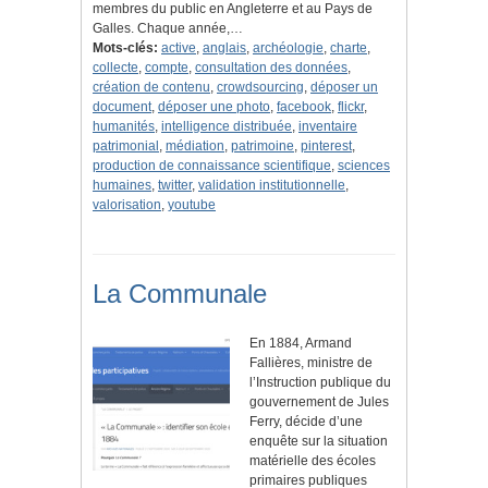
membres du public en Angleterre et au Pays de
Galles. Chaque année,…
Mots-clés:
active
,
anglais
,
archéologie
,
charte
,
collecte
,
compte
,
consultation des données
,
création de contenu
,
crowdsourcing
,
déposer un
document
,
déposer une photo
,
facebook
,
flickr
,
humanités
,
intelligence distribuée
,
inventaire
patrimonial
,
médiation
,
patrimoine
,
pinterest
,
production de connaissance scientifique
,
sciences
humaines
,
twitter
,
validation institutionnelle
,
valorisation
,
youtube
La Communale
En 1884, Armand
Fallières, ministre de
l’Instruction publique du
gouvernement de Jules
Ferry, décide d’une
enquête sur la situation
matérielle des écoles
primaires publiques