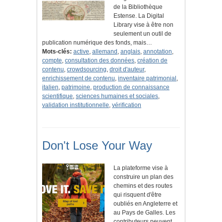
de la Bibliothèque
Estense. La Digital
Library vise à être non
seulement un outil de
publication numérique des fonds, mais…
Mots-clés:
active
,
allemand
,
anglais
,
annotation
,
compte
,
consultation des données
,
création de
contenu
,
crowdsourcing
,
droit d'auteur
,
enrichissement de contenu
,
inventaire patrimonial
,
italien
,
patrimoine
,
production de connaissance
scientifique
,
sciences humaines et sociales
,
validation institutionnelle
,
vérification
Don't Lose Your Way
La plateforme vise à
construire un plan des
chemins et des routes
qui risquent d'être
oubliés en Angleterre et
au Pays de Galles. Les
contributeurs peuvent