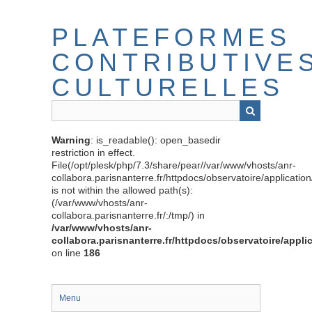
Passer
au
PLATEFORMES
contenu
principal
CONTRIBUTIVE
CULTURELLES
Warning
: is_readable(): open_basedir
restriction in effect.
File(/opt/plesk/php/7.3/share/pear//var/www/vhosts/anr-
collabora.parisnanterre.fr/httpdocs/observatoire/applicati
is not within the allowed path(s):
(/var/www/vhosts/anr-
collabora.parisnanterre.fr/:/tmp/) in
/var/www/vhosts/anr-
collabora.parisnanterre.fr/httpdocs/observatoire/appli
on line
186
Menu