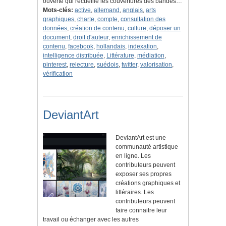
ouverte qui recueille les couvertures des bandes…
Mots-clés:
active
,
allemand
,
anglais
,
arts
graphiques
,
charte
,
compte
,
consultation des
données
,
création de contenu
,
culture
,
déposer un
document
,
droit d'auteur
,
enrichissement de
contenu
,
facebook
,
hollandais
,
indexation
,
intelligence distribuée
,
Littérature
,
médiation
,
pinterest
,
relecture
,
suédois
,
twitter
,
valorisation
,
vérification
DeviantArt
DeviantArt est une
communauté artistique
en ligne. Les
contributeurs peuvent
exposer ses propres
créations graphiques et
littéraires. Les
contributeurs peuvent
faire connaitre leur
travail ou échanger avec les autres