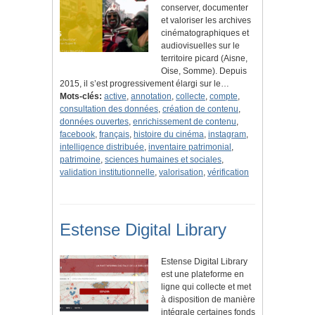
conserver, documenter
et valoriser les archives
cinématographiques et
audiovisuelles sur le
territoire picard (Aisne,
Oise, Somme). Depuis
2015, il s’est progressivement élargi sur le…
Mots-clés:
active
,
annotation
,
collecte
,
compte
,
consultation des données
,
création de contenu
,
données ouvertes
,
enrichissement de contenu
,
facebook
,
français
,
histoire du cinéma
,
instagram
,
intelligence distribuée
,
inventaire patrimonial
,
patrimoine
,
sciences humaines et sociales
,
validation institutionnelle
,
valorisation
,
vérification
Estense Digital Library
Estense Digital Library
est une plateforme en
ligne qui collecte et met
à disposition de manière
intégrale certaines fonds