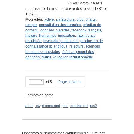
("Les Communales")
pour assurer la mise en œuvre des lois de 1881 et
1882…
Mots-clés:
active
,
architecture
,
blog
,
charte
,
compte
,
consultation des données
,
création de
contenu
,
données ouvertes
,
facebook
,
français
,
histoire
,
humanités
,
indexation
,
intelligence
distribuée
,
inventaire patrimonial
,
production de
connaissance scientifique
,
relecture
,
sciences
humaines et sociales
,
téléchargement des
données
,
twitter
,
validation institutionnelle
of 5
Page suivante
Formats de sortie
atom
,
csv
,
dcmes-xml
,
json
,
omeka-xml
,
rss2
Observatoire "
plateformes contributives culturelles
"