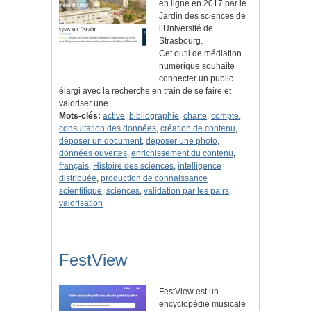
en ligne en 2017 par le
Jardin des sciences de
l’Université de
Strasbourg.
Cet outil de médiation
numérique souhaite
connecter un public
élargi avec la recherche en train de se faire et
valoriser une…
Mots-clés:
active
,
bibliographie
,
charte
,
compte
,
consultation des données
,
création de contenu
,
déposer un document
,
déposer une photo
,
données ouvertes
,
enrichissement du contenu
,
français
,
Histoire des sciences
,
intelligence
distribuée
,
production de connaissance
scientifique
,
sciences
,
validation par les pairs
,
valorisation
FestView
FestView est un
encyclopédie musicale