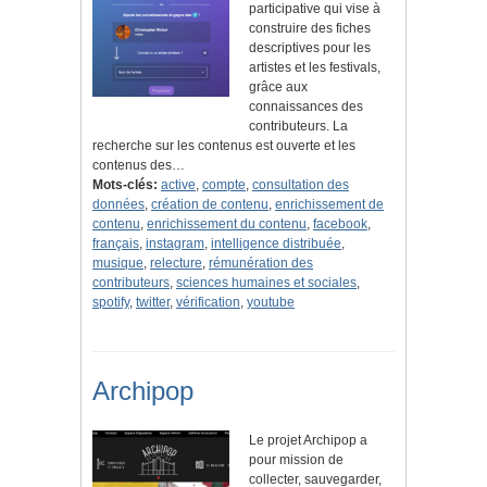
participative qui vise à
construire des fiches
descriptives pour les
artistes et les festivals,
grâce aux
connaissances des
contributeurs. La
recherche sur les contenus est ouverte et les
contenus des…
Mots-clés:
active
,
compte
,
consultation des
données
,
création de contenu
,
enrichissement de
contenu
,
enrichissement du contenu
,
facebook
,
français
,
instagram
,
intelligence distribuée
,
musique
,
relecture
,
rémunération des
contributeurs
,
sciences humaines et sociales
,
spotify
,
twitter
,
vérification
,
youtube
Archipop
Le projet Archipop a
pour mission de
collecter, sauvegarder,