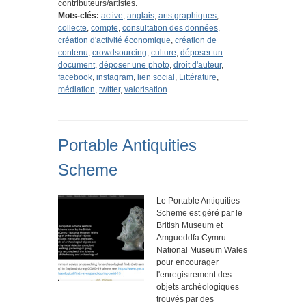
contributeurs/artistes.
Mots-clés:
active
,
anglais
,
arts graphiques
,
collecte
,
compte
,
consultation des données
,
création d'activité économique
,
création de
contenu
,
crowdsourcing
,
culture
,
déposer un
document
,
déposer une photo
,
droit d'auteur
,
facebook
,
instagram
,
lien social
,
Littérature
,
médiation
,
twitter
,
valorisation
Portable Antiquities
Scheme
Le Portable Antiquities
Scheme est géré par le
British Museum et
Amgueddfa Cymru -
National Museum Wales
pour encourager
l'enregistrement des
objets archéologiques
trouvés par des