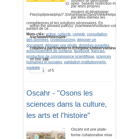
souvent se débrouiller
Warning
: is_readable(): open_basedir restriction in effect.
par leurs propres
moyens et développer
File(/opt/plesk/php/7.3/share/pear/Zend/View/Helper/Navigation
par elles-mêmes les
compétences et les solutions nécessaires. En
within the allowed path(s): (/var/www/vhosts/anr-collabora.parisnan
partant de ce…
Mots-clés:
active
,
collecte
,
compte
,
consultation
/var/www/vhosts/anr-
des données
,
crowdsourcing
,
déposer un
document
,
déposer une photo
,
données ouvertes
,
collabora.parisnanterre.fr/httpdocs/observatoire/application/l
enrichissement de contenu
,
facebook
,
français
,
production de connaissance scientifique
,
sciences
on line
186
humaines et sociales
,
validation institutionnelle
,
youtube
of 5
Oscahr - "Osons les
sciences dans la culture,
les arts et l'histoire"
Oscahr est une plate-
forme collaborative mise