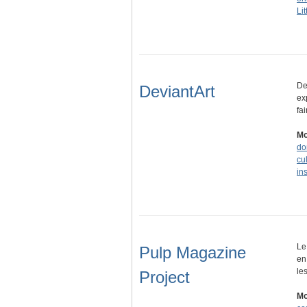
Lit
De
DeviantArt
ex
fa
Mo
do
cu
in
Le
Pulp Magazine
en
le
Project
Mo