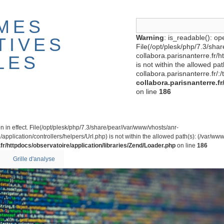
MES
Warning
: is_readable(): ope
TIVES
File(/opt/plesk/php/7.3/sha
collabora.parisnanterre.fr/
LES
is not within the allowed pa
collabora.parisnanterre.fr/:/
collabora.parisnanterre.f
on line
186
on in effect. File(/opt/plesk/php/7.3/share/pear//var/www/vhosts/anr-
application/controllers/helpers/Url.php) is not within the allowed path(s): (/var/www/
fr/httpdocs/observatoire/application/libraries/Zend/Loader.php
on line
186
Grille d'analyse