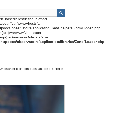
n_basedir restriction in effect.
re/pear//var/www/vhosts/anr-
httpdocs/observatoire/application/views/helpers/FormHidden.php)
th(s): (/var/www/vhosts/anr-
tmp/) in
/var/www/vhosts/anr-
r/httpdocs/observatoire/application/libraries/Zend/Loader.php
vhosts/anr-collabora.parisnanterre.fr/:/tmp/) in