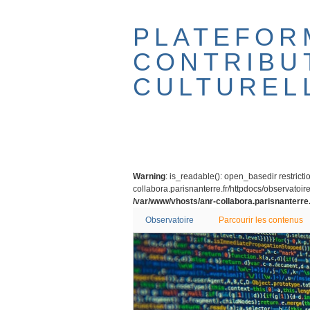
Passer
au
PLATEFOR
contenu
principal
CONTRIBU
CULTUREL
Warning
: is_readable(): open_basedir restricti
collabora.parisnanterre.fr/httpdocs/observatoire/
/var/www/vhosts/anr-collabora.parisnanterre.
Observatoire
Parcourir les contenus