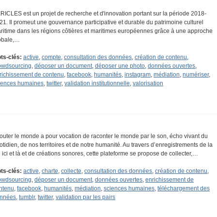
RICLES est un projet de recherche et d'innovation portant sur la période 2018-
21. Il promeut une gouvernance participative et durable du patrimoine culturel
ritime dans les régions côtières et maritimes européennes grâce à une approche
obale,…
ts-clés:
active
,
compte
,
consultation des données
,
création de contenu
,
owdsourcing
,
déposer un document
,
déposer une photo
,
données ouvertes
,
richissement de contenu
,
facebook
,
humanités
,
instagram
,
médiation
,
numériser
,
iences humaines
,
twitter
,
validation institutionnelle
,
valorisation
outer le monde a pour vocation de raconter le monde par le son, écho vivant du
otidien, de nos territoires et de notre humanité. Au travers d’enregistrements de la
e ici et là et de créations sonores, cette plateforme se propose de collecter,…
ts-clés:
active
,
charte
,
collecte
,
consultation des données
,
création de contenu
,
owdsourcing
,
déposer un document
,
données ouvertes
,
enrichissement de
ntenu
,
facebook
,
humanités
,
médiation
,
sciences humaines
,
téléchargement des
nnées
,
tumblr
,
twitter
,
validation par les pairs