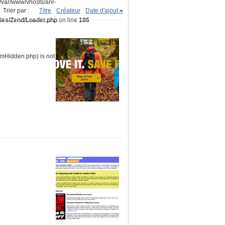
(/var/www/vhosts/anr-
Trier par :
Titre
Créateur
Date d'ajout
ries/Zend/Loader.php
on line
186
ormHidden.php) is not within the allowed