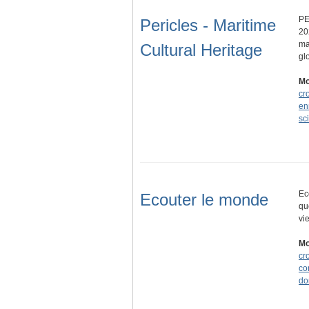
PE
Pericles - Maritime
20
ma
Cultural Heritage
gl
Mo
cr
en
sc
Ec
Ecouter le monde
qu
vi
Mo
cr
co
do