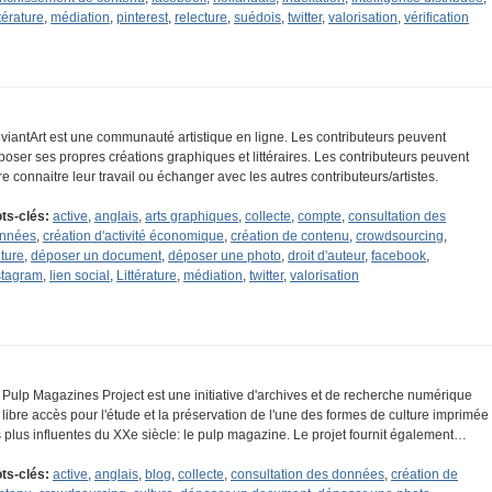
térature
,
médiation
,
pinterest
,
relecture
,
suédois
,
twitter
,
valorisation
,
vérification
viantArt est une communauté artistique en ligne. Les contributeurs peuvent
poser ses propres créations graphiques et littéraires. Les contributeurs peuvent
ire connaitre leur travail ou échanger avec les autres contributeurs/artistes.
ts-clés:
active
,
anglais
,
arts graphiques
,
collecte
,
compte
,
consultation des
nnées
,
création d'activité économique
,
création de contenu
,
crowdsourcing
,
lture
,
déposer un document
,
déposer une photo
,
droit d'auteur
,
facebook
,
stagram
,
lien social
,
Littérature
,
médiation
,
twitter
,
valorisation
 Pulp Magazines Project est une initiative d'archives et de recherche numérique
 libre accès pour l'étude et la préservation de l'une des formes de culture imprimée
s plus influentes du XXe siècle: le pulp magazine. Le projet fournit également…
ts-clés:
active
,
anglais
,
blog
,
collecte
,
consultation des données
,
création de