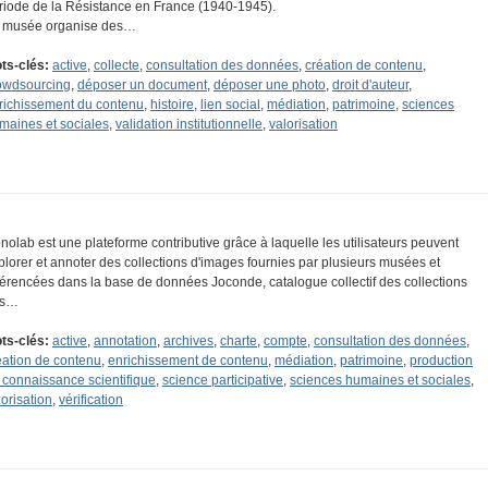
riode de la Résistance en France (1940-1945).
 musée organise des…
ts-clés:
active
,
collecte
,
consultation des données
,
création de contenu
,
owdsourcing
,
déposer un document
,
déposer une photo
,
droit d'auteur
,
richissement du contenu
,
histoire
,
lien social
,
médiation
,
patrimoine
,
sciences
maines et sociales
,
validation institutionnelle
,
valorisation
onolab est une plateforme contributive grâce à laquelle les utilisateurs peuvent
plorer et annoter des collections d'images fournies par plusieurs musées et
férencées dans la base de données Joconde, catalogue collectif des collections
es…
ts-clés:
active
,
annotation
,
archives
,
charte
,
compte
,
consultation des données
,
éation de contenu
,
enrichissement de contenu
,
médiation
,
patrimoine
,
production
 connaissance scientifique
,
science participative
,
sciences humaines et sociales
,
lorisation
,
vérification