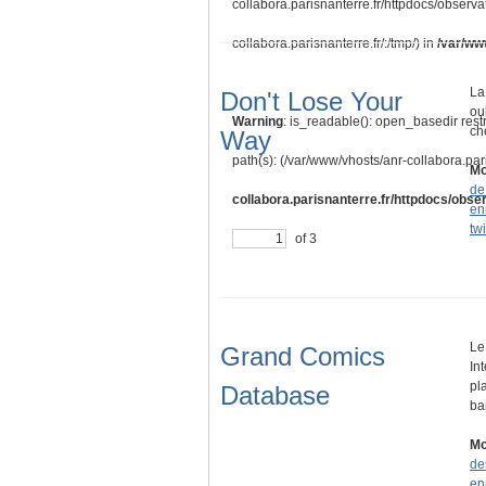
collabora.parisnanterre.fr/httpdocs/observa
collabora.parisnanterre.fr/:/tmp/) in
/var/ww
La
Don't Lose Your
ou
Warning
: is_readable(): open_basedir rest
ch
Way
path(s): (/var/www/vhosts/anr-collabora.pari
Mo
de
collabora.parisnanterre.fr/httpdocs/obser
en
twi
of 3
Le
Grand Comics
In
pl
Database
b
Mo
de
en