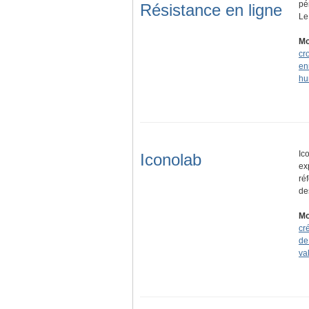
pé
Résistance en ligne
Le
Mo
cr
en
hu
Ic
Iconolab
ex
ré
d
Mo
cr
de
va