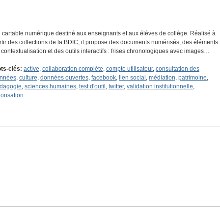
 cartable numérique destiné aux enseignants et aux élèves de collège. Réalisé à
rtir des collections de la BDIC, il propose des documents numérisés, des éléments
 contextualisation et des outils interactifs : frises chronologiques avec images…
ts-clés:
active
,
collaboration complète
,
compte utilisateur
,
consultation des
nnées
,
culture
,
données ouvertes
,
facebook
,
lien social
,
médiation
,
patrimoine
,
dagogie
,
sciences humaines
,
test d'outil
,
twitter
,
validation institutionnelle
,
lorisation