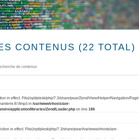
ES CONTENUS (22 TOTAL)
echerche de contenus
tion in effect. File(/opt/plesk/php/7.3/share/pear/Zend/View/Helper/Navigation/Pagi
anterre.fr/:/tmp/) in
/var/www/vhosts/anr-
toire/application/libraries/Zend/Loader.php
on line
186
iction in effect. File(/opt/plesk/php/7.3/share/pear//var/www/vhosts/anr-