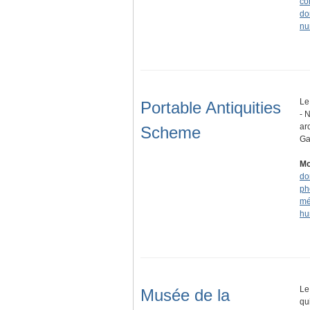
co
do
nu
Le
Portable Antiquities
- 
ar
Scheme
Ga
Mo
do
ph
mé
hu
Le
Musée de la
qu