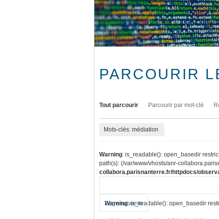
PARCOURIR L
Tout parcourir
Parcourir par mot-clé
R
Mots-clés: médiation
Warning
: is_readable(): open_basedir restric
path(s): (/var/www/vhosts/anr-collabora.parisn
collabora.parisnanterre.fr/httpdocs/observa
Warning
Page suivante
: is_readable(): open_basedir restr