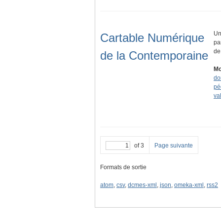
Un
Cartable Numérique
pa
de
de la Contemporaine
Mo
do
pé
va
of 3
Page suivante
Formats de sortie
atom
,
csv
,
dcmes-xml
,
json
,
omeka-xml
,
rss2