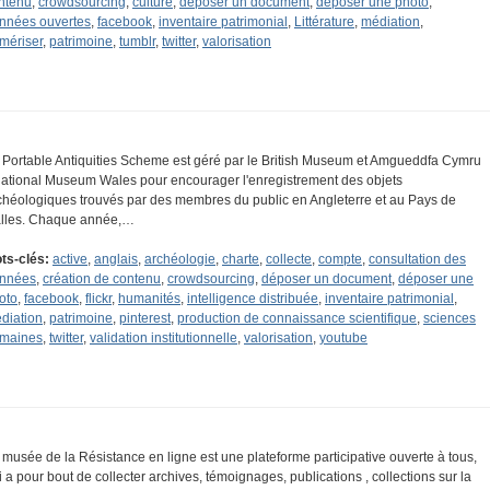
ntenu
,
crowdsourcing
,
culture
,
déposer un document
,
déposer une photo
,
nnées ouvertes
,
facebook
,
inventaire patrimonial
,
Littérature
,
médiation
,
mériser
,
patrimoine
,
tumblr
,
twitter
,
valorisation
 Portable Antiquities Scheme est géré par le British Museum et Amgueddfa Cymru
National Museum Wales pour encourager l'enregistrement des objets
chéologiques trouvés par des membres du public en Angleterre et au Pays de
lles. Chaque année,…
ts-clés:
active
,
anglais
,
archéologie
,
charte
,
collecte
,
compte
,
consultation des
nnées
,
création de contenu
,
crowdsourcing
,
déposer un document
,
déposer une
oto
,
facebook
,
flickr
,
humanités
,
intelligence distribuée
,
inventaire patrimonial
,
diation
,
patrimoine
,
pinterest
,
production de connaissance scientifique
,
sciences
maines
,
twitter
,
validation institutionnelle
,
valorisation
,
youtube
 musée de la Résistance en ligne est une plateforme participative ouverte à tous,
i a pour bout de collecter archives, témoignages, publications , collections sur la