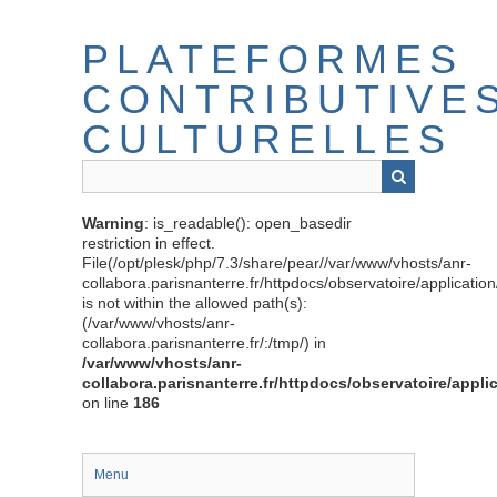
Passer
au
PLATEFORMES
contenu
principal
CONTRIBUTIVE
CULTURELLES
Warning
: is_readable(): open_basedir
restriction in effect.
File(/opt/plesk/php/7.3/share/pear//var/www/vhosts/anr-
collabora.parisnanterre.fr/httpdocs/observatoire/applicati
is not within the allowed path(s):
(/var/www/vhosts/anr-
collabora.parisnanterre.fr/:/tmp/) in
/var/www/vhosts/anr-
collabora.parisnanterre.fr/httpdocs/observatoire/appli
on line
186
Menu