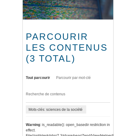
PARCOURIR
LES CONTENUS
(3 TOTAL)
Tout parcourir
Parcourir par mot-clé
Recherche de contenus
Mots-clés: sciences de la société
Warning
: is_readable(): open_basedir restriction in
effect.
File(/opt/plesk/php/7.3/share/pear/Zend/View/Helper/Navigation/P