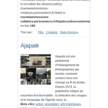
is not within the allowed path(s):
(/var/www/vhosts/anr-
collabora.parisnanterre.fr/:/tmp/) in
/var/www/vhosts/anr-
collabora.parisnanterre.fr/httpdocs/observatoire/application/lib
on line
186
Trier par :
Titre
Créateur
Date d'ajout
Ajapaik
Ajapaik est une
plateforme
d’hébergement de
photographies qui
montre comment
certains lieux ont
changé au fil du temps.
Depuis 2019, la
plateforme intègre de
nouvelles fonctionnalités : la détection des visages
et le marquage de l'âge/du sexe, la…
Mots-clés:
active
,
annotation
,
arts graphiques
,