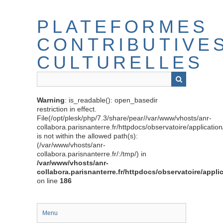
Passer
au
PLATEFORMES
contenu
principal
CONTRIBUTIVE
CULTURELLES
Warning
: is_readable(): open_basedir
restriction in effect.
File(/opt/plesk/php/7.3/share/pear//var/www/vhosts/anr-
collabora.parisnanterre.fr/httpdocs/observatoire/applicati
is not within the allowed path(s):
(/var/www/vhosts/anr-
collabora.parisnanterre.fr/:/tmp/) in
/var/www/vhosts/anr-
collabora.parisnanterre.fr/httpdocs/observatoire/appli
on line
186
Menu