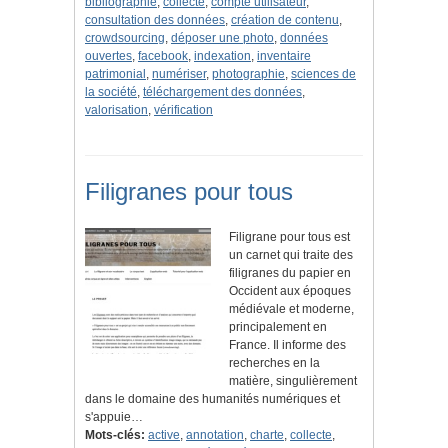
bibliographie
,
collecte
,
compte utilisateur
,
consultation des données
,
création de contenu
,
crowdsourcing
,
déposer une photo
,
données
ouvertes
,
facebook
,
indexation
,
inventaire
patrimonial
,
numériser
,
photographie
,
sciences de
la société
,
téléchargement des données
,
valorisation
,
vérification
Filigranes pour tous
Filigrane pour tous est
un carnet qui traite des
filigranes du papier en
Occident aux époques
médiévale et moderne,
principalement en
France. Il informe des
recherches en la
matière, singulièrement
dans le domaine des humanités numériques et
s'appuie…
Mots-clés:
active
,
annotation
,
charte
,
collecte
,