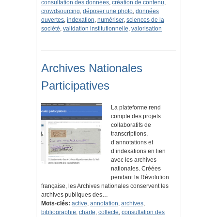
consultation des données
,
création de contenu
,
crowdsourcing
,
déposer une photo
,
données
ouvertes
,
indexation
,
numériser
,
sciences de la
société
,
validation institutionnelle
,
valorisation
Archives Nationales
Participatives
La plateforme rend
compte des projets
collaboratifs de
transcriptions,
d’annotations et
d’indexations en lien
avec les archives
nationales. Créées
pendant la Révolution
française, les Archives nationales conservent les
archives publiques des…
Mots-clés:
active
,
annotation
,
archives
,
bibliographie
,
charte
,
collecte
,
consultation des