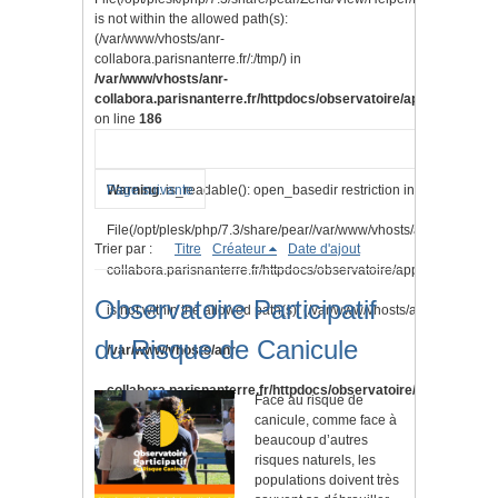
is not within the allowed path(s):
(/var/www/vhosts/anr-
collabora.parisnanterre.fr/:/tmp/) in
/var/www/vhosts/anr-
collabora.parisnanterre.fr/httpdocs/observatoire/application/lib
on line
186
Warning
Page suivante
: is_readable(): open_basedir restriction in effect.
File(/opt/plesk/php/7.3/share/pear//var/www/vhosts/anr-
Trier par :
Titre
Créateur
Date d'ajout
collabora.parisnanterre.fr/httpdocs/observatoire/application/vi
Observatoire Participatif
is not within the allowed path(s): (/var/www/vhosts/anr-collabora.pa
du Risque de Canicule
/var/www/vhosts/anr-
collabora.parisnanterre.fr/httpdocs/observatoire/application/l
Face au risque de
canicule, comme face à
on line
186
beaucoup d’autres
risques naturels, les
populations doivent très