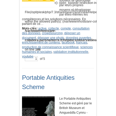
souvent se débrouiller
Warning
: is_readable(): open_basedir restriction in effect.
par leurs propres
moyens et développer
File(/opt/plesk/php/7.3/share/pear/Zend/View/Helper/Navigation
par elles-mêmes les
compétences et les solutions nécessaires. En
within the allowed path(s): (/var/www/vhosts/anr-collabora.parisnan
partant de ce…
Mots-clés:
active
,
collecte
,
compte
,
consultation
/var/www/vhosts/anr-
des données
,
crowdsourcing
,
déposer un
document
,
déposer une photo
,
données ouvertes
,
collabora.parisnanterre.fr/httpdocs/observatoire/application/l
enrichissement de contenu
,
facebook
,
français
,
production de connaissance scientifique
,
sciences
on line
186
humaines et sociales
,
validation institutionnelle
,
youtube
of 5
Portable Antiquities
Scheme
Le Portable Antiquities
Scheme est géré par le
British Museum et
Amgueddfa Cymru -