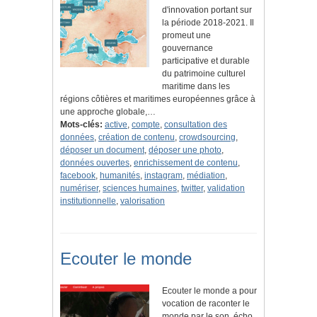
d'innovation portant sur
la période 2018-2021. Il
promeut une
gouvernance
participative et durable
du patrimoine culturel
maritime dans les
régions côtières et maritimes européennes grâce à
une approche globale,…
Mots-clés:
active
,
compte
,
consultation des
données
,
création de contenu
,
crowdsourcing
,
déposer un document
,
déposer une photo
,
données ouvertes
,
enrichissement de contenu
,
facebook
,
humanités
,
instagram
,
médiation
,
numériser
,
sciences humaines
,
twitter
,
validation
institutionnelle
,
valorisation
Ecouter le monde
Ecouter le monde a pour
vocation de raconter le
monde par le son, écho