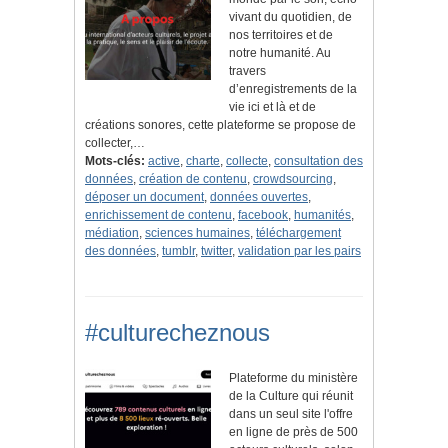
vivant du quotidien, de
nos territoires et de
notre humanité. Au
travers
d’enregistrements de la
vie ici et là et de
créations sonores, cette plateforme se propose de
collecter,…
Mots-clés:
active
,
charte
,
collecte
,
consultation des
données
,
création de contenu
,
crowdsourcing
,
déposer un document
,
données ouvertes
,
enrichissement de contenu
,
facebook
,
humanités
,
médiation
,
sciences humaines
,
téléchargement
des données
,
tumblr
,
twitter
,
validation par les pairs
#culturecheznous
Plateforme du ministère
de la Culture qui réunit
dans un seul site l'offre
en ligne de près de 500