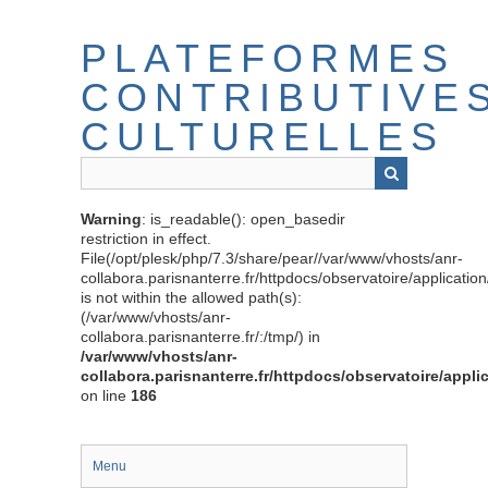
Passer
au
PLATEFORMES
contenu
principal
CONTRIBUTIVE
CULTURELLES
Warning
: is_readable(): open_basedir
restriction in effect.
File(/opt/plesk/php/7.3/share/pear//var/www/vhosts/anr-
collabora.parisnanterre.fr/httpdocs/observatoire/applicati
is not within the allowed path(s):
(/var/www/vhosts/anr-
collabora.parisnanterre.fr/:/tmp/) in
/var/www/vhosts/anr-
collabora.parisnanterre.fr/httpdocs/observatoire/appli
on line
186
Menu