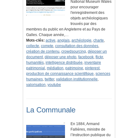
National Museum Wales
pour encourager
l'enregistrement des
objets archéologiques
trouvés par des
membres du public en Angleterre et au Pays de
Galles. Chaque année,…
Mots-clés:
active
,
anglais
,
archéologie
,
charte
,
collecte
,
compte
,
consultation des données
,
création de contenu
,
crowdsourcing
,
déposer un
document
,
déposer une photo
,
facebook
,
flickr
,
humanités
,
intelligence distribuée
,
inventaire
patrimonial
,
médiation
,
patrimoine
,
pinterest
,
production de connaissance scientifique
,
sciences
humaines
,
twitter
,
validation institutionnelle
,
valorisation
,
youtube
La Communale
En 1884, Armand
Fallières, ministre de
l’Instruction publique du