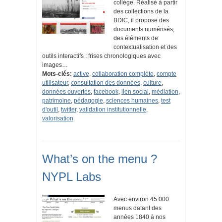
collège. Réalisé à partir
des collections de la
BDIC, il propose des
documents numérisés,
des éléments de
contextualisation et des
outils interactifs : frises chronologiques avec
images…
Mots-clés:
active
,
collaboration complète
,
compte
utilisateur
,
consultation des données
,
culture
,
données ouvertes
,
facebook
,
lien social
,
médiation
,
patrimoine
,
pédagogie
,
sciences humaines
,
test
d'outil
,
twitter
,
validation institutionnelle
,
valorisation
What’s on the menu ?
NYPL Labs
Avec environ 45 000
menus datant des
années 1840 à nos