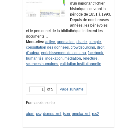
d'un important fichier
historique couvrant la
période de 1851 à 1993.
Depuis de nombreuses
années, les bénévoles
et le personnel de la bibliothèque indexent les
documents…
Mots-clés:
active
,
annotation
,
charte
,
compte
,
consultation des données
,
crowdsourcing
,
droit
d'auteur
,
enrichissement de contenu
,
facebook
,
humanités
,
indexation
,
médiation
,
relecture
,
sciences humaines
,
validation institutionnelle
of 5
Page suivante
Formats de sortie
atom
,
csv
,
dcmes-xml
,
json
,
omeka-xml
,
rss2