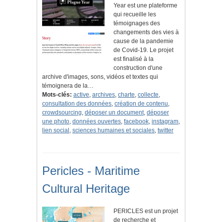
Year est une plateforme
qui recueille les
témoignages des
changements des vies à
cause de la pandemie
de Covid-19. Le projet
est finalisé à la
construction d'une
archive d'images, sons, vidéos et textes qui
témoignera de la…
Mots-clés:
active
,
archives
,
charte
,
collecte
,
consultation des données
,
création de contenu
,
crowdsourcing
,
déposer un document
,
déposer
une photo
,
données ouvertes
,
facebook
,
instagram
,
lien social
,
sciences humaines et sociales
,
twitter
Pericles - Maritime
Cultural Heritage
PERICLES est un projet
de recherche et