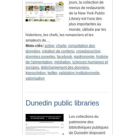
jours, la collection de
menus de restaurants
de la New York Public
Library est l'une des
plus importantes au
monde, utilisée par les
historiens, les chefs, les romanciers et les
amateurs de…
Mots-clés:
active
,
charte
,
consultation des
données
,
création de contenu
,
crowdsourcing
,
données ouvertes
,
facebook
,
gastronomie
,
histoire
de l'alimentation
,
médiation
,
sciences humaines et
sociales
,
téléchargement des données
,
transcription
,
twitter
,
validation institutionnelle
,
valorisation
Dunedin public libraries
Les collections du
patrimoine des
bibliothèques publiques
de Dunedin disposent