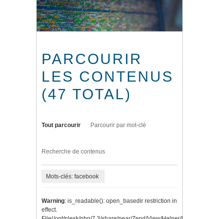
PARCOURIR
LES CONTENUS
(47 TOTAL)
Tout parcourir
Parcourir par mot-clé
Recherche de contenus
Mots-clés: facebook
Warning
: is_readable(): open_basedir restriction in
effect.
File(/opt/plesk/php/7.3/share/pear/Zend/View/Helper/Navigation/P