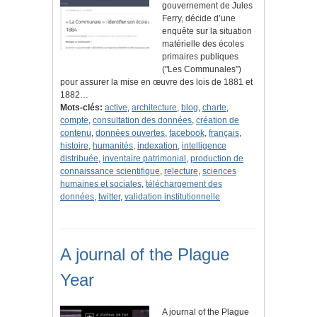
gouvernement de Jules
Ferry, décide d’une
enquête sur la situation
matérielle des écoles
primaires publiques
("Les Communales")
pour assurer la mise en œuvre des lois de 1881 et
1882…
Mots-clés:
active
,
architecture
,
blog
,
charte
,
compte
,
consultation des données
,
création de
contenu
,
données ouvertes
,
facebook
,
français
,
histoire
,
humanités
,
indexation
,
intelligence
distribuée
,
inventaire patrimonial
,
production de
connaissance scientifique
,
relecture
,
sciences
humaines et sociales
,
téléchargement des
données
,
twitter
,
validation institutionnelle
A journal of the Plague
Year
A journal of the Plague