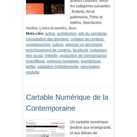
acteurs culturels, selon
les catégories suivantes
: Enfants, Art et
patrimoine, Films et
vidéos, Spectacles,
Audios, Livres et savoirs, Jeux.
Mots-clés:
active
,
architecture
,
arts du spectacle
,
consultation des données
,
création de contenu
,
crowdsourcing
,
culture
,
déposer un document
,
enrichissement de contenu
,
facebook
,
instagram
,
lien social
,
linkedin
,
production de connaissance
scientifique
,
sciences humaines
,
soundcloud
,
twitter
,
validation institutionnelle
,
valorisation
,
youtube
Cartable Numérique de la
Contemporaine
Un cartable numérique
destiné aux enseignants
et aux élèves de