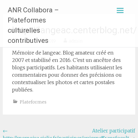
Aller
ANR Collabora –
au
contenu
Plateformes
principal
http://langeac.centerblog.net/
culturelles
contributives
novembre 9, 2019
admin
Mémoire de langeac. Blog amateur créé en
2007 et stabilisé en 2016. C’est un ancêtre des
blogs participatifs. Les habitants utilisaient les
commentaires pour donner des précisions ou
contextualiser les photos et cartes postales
publiées.
Plateformes
Navigation
←
Atelier participatif