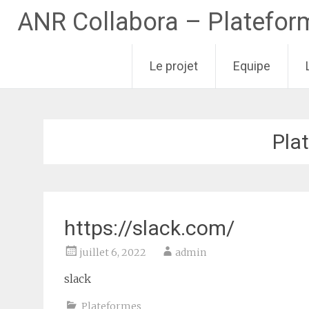
ANR Collabora – Plateforme
Le projet
Equipe
Aller
au
contenu
Pla
principal
https://slack.com/
juillet 6, 2022
admin
slack
Plateformes