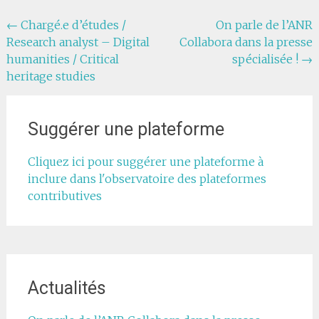
Navigation
←
Chargé.e d’études /
On parle de l’ANR
Research analyst – Digital
Collabora dans la presse
de
humanities / Critical
spécialisée !
→
l'article
heritage studies
Suggérer une plateforme
Cliquez ici pour suggérer une plateforme à
inclure dans l'observatoire des plateformes
contributives
Actualités