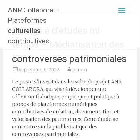
Aller
ANR Collabora –
au
contenu
Plateformes
principal
Chargé.e d’études mi-
culturelles
contributives
temps – Médiatisation des
controverses patrimoniales
septembre 6, 2022
admin
Le poste s’inscrit dans le cadre du projet ANR
COLLABORA, qui vise à développer une
réflexion théorique, empirique et politique à
propos de plateformes numériques
contributives de création, documentation et
valorisation des patrimoines. Cette étude se
concentre sur la problématique des
controverses patrimoniales.