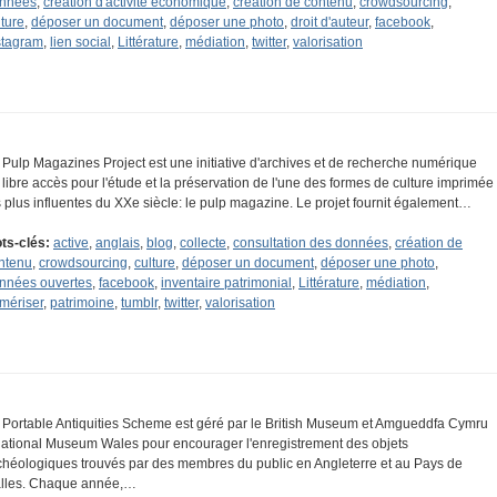
nnées
,
création d'activité économique
,
création de contenu
,
crowdsourcing
,
lture
,
déposer un document
,
déposer une photo
,
droit d'auteur
,
facebook
,
stagram
,
lien social
,
Littérature
,
médiation
,
twitter
,
valorisation
 Pulp Magazines Project est une initiative d'archives et de recherche numérique
 libre accès pour l'étude et la préservation de l'une des formes de culture imprimée
s plus influentes du XXe siècle: le pulp magazine. Le projet fournit également…
ts-clés:
active
,
anglais
,
blog
,
collecte
,
consultation des données
,
création de
ntenu
,
crowdsourcing
,
culture
,
déposer un document
,
déposer une photo
,
nnées ouvertes
,
facebook
,
inventaire patrimonial
,
Littérature
,
médiation
,
mériser
,
patrimoine
,
tumblr
,
twitter
,
valorisation
 Portable Antiquities Scheme est géré par le British Museum et Amgueddfa Cymru
National Museum Wales pour encourager l'enregistrement des objets
chéologiques trouvés par des membres du public en Angleterre et au Pays de
lles. Chaque année,…