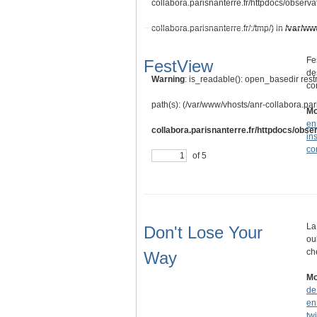
collabora.parisnanterre.fr/httpdocs/observa
collabora.parisnanterre.fr/:/tmp/) in
/var/ww
Fe
FestView
de
Warning
: is_readable(): open_basedir rest
co
path(s): (/var/www/vhosts/anr-collabora.pari
Mo
en
collabora.parisnanterre.fr/httpdocs/obser
in
co
of 5
La
Don't Lose Your
ou
ch
Way
Mo
de
en
twi