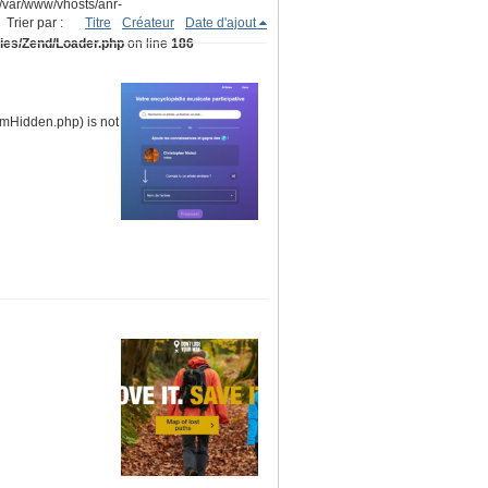
(/var/www/vhosts/anr-
Trier par :
Titre
Créateur
Date d'ajout
ries/Zend/Loader.php
on line
186
ormHidden.php) is not within the allowed