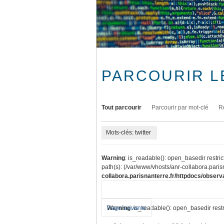
PARCOURIR L
Tout parcourir
Parcourir par mot-clé
R
Mots-clés: twitter
Warning
: is_readable(): open_basedir restric
path(s): (/var/www/vhosts/anr-collabora.parisn
collabora.parisnanterre.fr/httpdocs/observa
Warning
Page suivante
: is_readable(): open_basedir restr