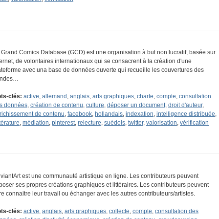
 Grand Comics Database (GCD) est une organisation à but non lucratif, basée sur
ternet, de volontaires internationaux qui se consacrent à la création d'une
ateforme avec una base de données ouverte qui recueille les couvertures des
andes…
ts-clés:
active
,
allemand
,
anglais
,
arts graphiques
,
charte
,
compte
,
consultation
s données
,
création de contenu
,
culture
,
déposer un document
,
droit d'auteur
,
richissement de contenu
,
facebook
,
hollandais
,
indexation
,
intelligence distribuée
,
térature
,
médiation
,
pinterest
,
relecture
,
suédois
,
twitter
,
valorisation
,
vérification
viantArt est une communauté artistique en ligne. Les contributeurs peuvent
poser ses propres créations graphiques et littéraires. Les contributeurs peuvent
ire connaitre leur travail ou échanger avec les autres contributeurs/artistes.
ts-clés:
active
,
anglais
,
arts graphiques
,
collecte
,
compte
,
consultation des