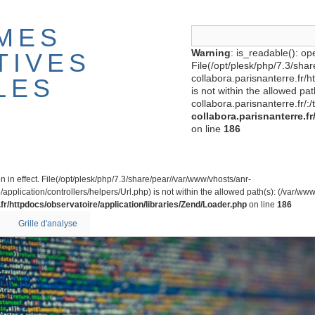
MES
Warning
: is_readable(): ope
TIVES
File(/opt/plesk/php/7.3/sha
collabora.parisnanterre.fr/
LES
is not within the allowed pa
collabora.parisnanterre.fr/:/
collabora.parisnanterre.f
on line
186
on in effect. File(/opt/plesk/php/7.3/share/pear//var/www/vhosts/anr-
application/controllers/helpers/Url.php) is not within the allowed path(s): (/var/www/
fr/httpdocs/observatoire/application/libraries/Zend/Loader.php
on line
186
Grille d'analyse