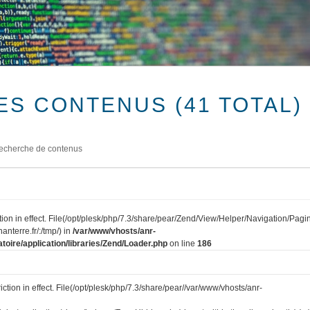
ES CONTENUS (41 TOTAL)
echerche de contenus
tion in effect. File(/opt/plesk/php/7.3/share/pear/Zend/View/Helper/Navigation/Pagi
anterre.fr/:/tmp/) in
/var/www/vhosts/anr-
toire/application/libraries/Zend/Loader.php
on line
186
iction in effect. File(/opt/plesk/php/7.3/share/pear//var/www/vhosts/anr-