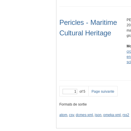
PE
Pericles - Maritime
20
ma
Cultural Heritage
gl
Mo
cr
en
sc
of 5
Page suivante
Formats de sortie
atom
,
csv
,
dcmes-xml
,
json
,
omeka-xml
,
rss2