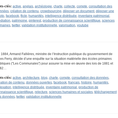
ts-clés:
active
,
anglais
,
archéologie
,
charte
,
collecte
,
compte
,
consultation des
nnées
,
création de contenu
,
crowdsourcing
,
déposer un document
,
déposer une
oto
,
facebook
,
flickr
,
humanités
,
intelligence distribuée
,
inventaire patrimonial
,
diation
,
patrimoine
,
pinterest
,
production de connaissance scientifique
,
sciences
maines
,
twitter
,
validation institutionnelle
,
valorisation
,
youtube
 1884, Armand Fallières, ministre de l’Instruction publique du gouvernement de
les Ferry, décide d’une enquête sur la situation matérielle des écoles primaires
bliques ("Les Communales") pour assurer la mise en œuvre des lois de 1881 et
882…
ts-clés:
active
,
architecture
,
blog
,
charte
,
compte
,
consultation des données
,
éation de contenu
,
données ouvertes
,
facebook
,
français
,
histoire
,
humanités
,
dexation
,
intelligence distribuée
,
inventaire patrimonial
,
production de
nnaissance scientifique
,
relecture
,
sciences humaines et sociales
,
téléchargement
s données
,
twitter
,
validation institutionnelle