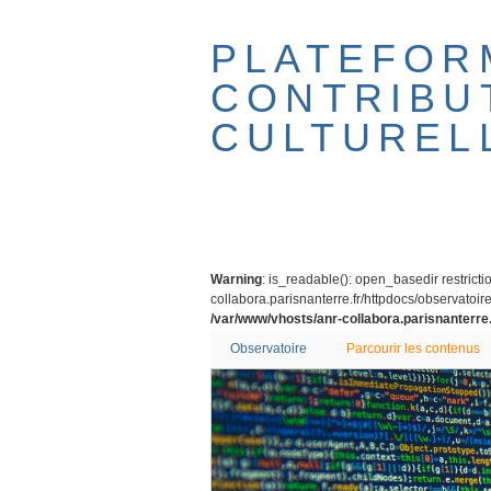
Passer
au
PLATEFOR
contenu
principal
CONTRIBU
CULTUREL
Warning
: is_readable(): open_basedir restricti
collabora.parisnanterre.fr/httpdocs/observatoire/
/var/www/vhosts/anr-collabora.parisnanterre.
Observatoire
Parcourir les contenus