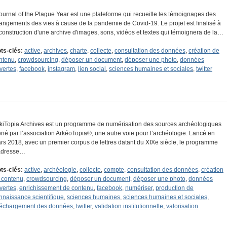
journal of the Plague Year est une plateforme qui recueille les témoignages des
angements des vies à cause de la pandemie de Covid-19. Le projet est finalisé à
 construction d'une archive d'images, sons, vidéos et textes qui témoignera de la…
ts-clés:
active
,
archives
,
charte
,
collecte
,
consultation des données
,
création de
ntenu
,
crowdsourcing
,
déposer un document
,
déposer une photo
,
données
vertes
,
facebook
,
instagram
,
lien social
,
sciences humaines et sociales
,
twitter
kiTopia Archives est un programme de numérisation des sources archéologiques
né par l’association ArkéoTopia®, une autre voie pour l’archéologie. Lancé en
rs 2018, avec un premier corpus de lettres datant du XIXe siècle, le programme
adresse…
ts-clés:
active
,
archéologie
,
collecte
,
compte
,
consultation des données
,
création
 contenu
,
crowdsourcing
,
déposer un document
,
déposer une photo
,
données
vertes
,
enrichissement de contenu
,
facebook
,
numériser
,
production de
nnaissance scientifique
,
sciences humaines
,
sciences humaines et sociales
,
léchargement des données
,
twitter
,
validation institutionnelle
,
valorisation