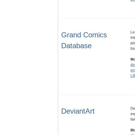
Le
Grand Comics
In
pl
Database
b
Mo
de
en
Lit
De
DeviantArt
ex
fa
Mo