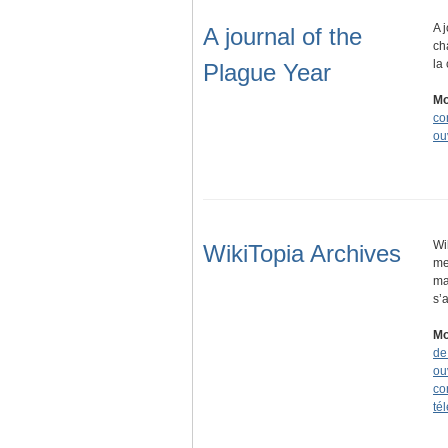
A 
A journal of the
ch
la
Plague Year
Mo
co
ou
Wi
WikiTopia Archives
me
ma
s’
Mo
de
ou
co
té