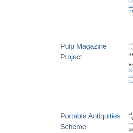
do
cu
in
Le
Pulp Magazine
en
le
Project
Mo
co
do
nu
Le
Portable Antiquities
- 
ar
Scheme
Ga