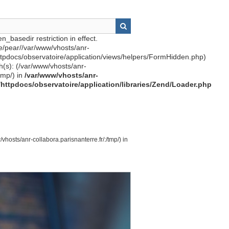
n_basedir restriction in effect.
re/pear//var/www/vhosts/anr-
httpdocs/observatoire/application/views/helpers/FormHidden.php)
th(s): (/var/www/vhosts/anr-
tmp/) in
/var/www/vhosts/anr-
r/httpdocs/observatoire/application/libraries/Zend/Loader.php
vhosts/anr-collabora.parisnanterre.fr/:/tmp/) in