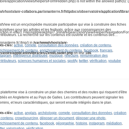
toire/application/views/helpers/FormHidden.php) is not within the allowed path(s): 
w/vhosts/anr-collabora.parisnanterre.fr/httpdocs/observatoire/application/libra
stView est un encyclopédie musicale participative qui vise à construire des fiches
scriptives pour les artistes et les festivals, grâce aux connaissances des
riction in effect. File(/opt/plesk/php/7.3/share/pear/Zend/View/Helper/Navigation/F
ntributeurs. La recherche sur les contenus est ouverte et les contenus des…
snanterre.fr/:/tmp/) in
/var/www/vhosts/anr-
ts-clés:
active
,
compte
,
consultation des données
,
création de contenu
,
richissement de contenu
,
enrichissement du contenu
,
facebook
,
français
,
vatoire/application/libraries/Zend/Loader.php
on line
186
stagram
,
intelligence distribuée
,
musique
,
relecture
,
rémunération des
ntributeurs
,
sciences humaines et sociales
,
spotify
,
twitter
,
vérification
,
youtube
 plateforme vise à construire un plan des chemins et des routes qui risquent d'être
bliés en Angleterre et au Pays de Galles. Les contributeurs peuvent signaler les
emins, et leurs caractéristiques, qui seront ensuite intégrés dans le plan.
ts-clés:
active
,
anglais
,
archéologie
,
compte
,
consultation des données
,
création
 contenu
,
crowdsourcing
,
déposer un document
,
déposer une photo
,
richissement de contenu
,
facebook
,
géographie
,
histoire
,
instagram
,
médiation
,
tter
,
valorisation
,
vérification