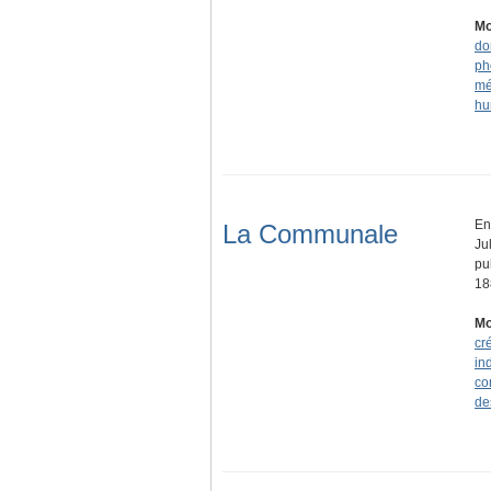
Mo
do
ph
mé
hu
En
La Communale
Ju
pu
1
Mo
cr
in
co
de