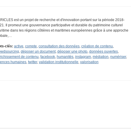
RICLES est un projet de recherche et d'innovation portant sur la période 2018-
21. Il promeut une gouvernance participative et durable du patrimoine culturel
ritime dans les régions côtières et maritimes européennes grâce à une approche
obale,…
ts-clés:
active
,
compte
,
consultation des données
,
création de contenu
,
owdsourcing
,
déposer un document
,
déposer une photo
,
données ouvertes
,
richissement de contenu
,
facebook
,
humanités
,
instagram
,
médiation
,
numériser
,
iences humaines
,
twitter
,
validation institutionnelle
,
valorisation