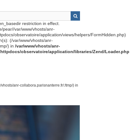
n_basedir restriction in effect.
re/pear//var/www/vhosts/anr-
httpdocs/observatoire/application/views/helpers/FormHidden.php)
th(s): (/var/www/vhosts/anr-
tmp/) in
/var/www/vhosts/anr-
r/httpdocs/observatoire/application/libraries/Zend/Loader.php
vhosts/anr-collabora.parisnanterre.fr/:/tmp/) in