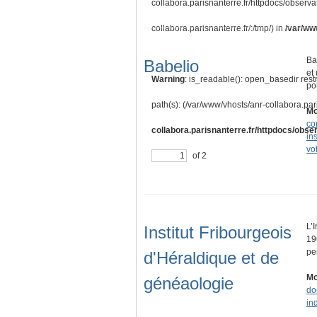
collabora.parisnanterre.fr/httpdocs/observa
collabora.parisnanterre.fr/:/tmp/) in
/var/ww
Ba
Babelio
et
Warning
: is_readable(): open_basedir rest
po
path(s): (/var/www/vhosts/anr-collabora.pari
Mo
co
collabora.parisnanterre.fr/httpdocs/obser
in
vo
of 2
L’
Institut Fribourgeois
19
pe
d'Héraldique et de
Mo
généaologie
do
in