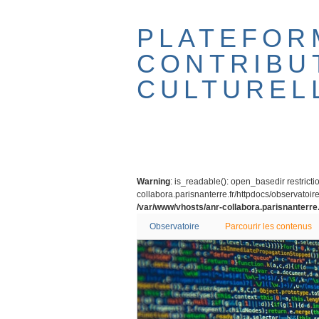
Passer
au
PLATEFOR
contenu
principal
CONTRIBU
CULTUREL
Warning
: is_readable(): open_basedir restricti
collabora.parisnanterre.fr/httpdocs/observatoire/
/var/www/vhosts/anr-collabora.parisnanterre.
Observatoire
Parcourir les contenus