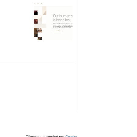
Fièrement propulsé par
Omeka
.