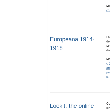
Mo
co
La
Europeana 1914-
de
Mo
1918
do
Mo
cr
dro
pr
so
Ce
Lookit, the online
le