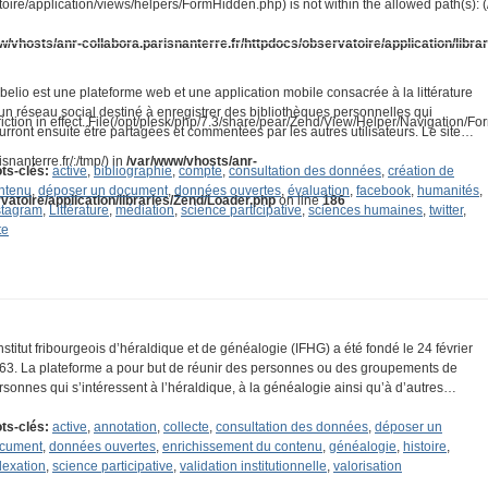
toire/application/views/helpers/FormHidden.php) is not within the allowed path(s): 
w/vhosts/anr-collabora.parisnanterre.fr/httpdocs/observatoire/application/libra
belio est une plateforme web et une application mobile consacrée à la littérature
 un réseau social destiné à enregistrer des bibliothèques personnelles qui
riction in effect. File(/opt/plesk/php/7.3/share/pear/Zend/View/Helper/Navigation/F
urront ensuite être partagées et commentées par les autres utilisateurs. Le site…
snanterre.fr/:/tmp/) in
/var/www/vhosts/anr-
ts-clés:
active
,
bibliographie
,
compte
,
consultation des données
,
création de
ntenu
,
déposer un document
,
données ouvertes
,
évaluation
,
facebook
,
humanités
,
vatoire/application/libraries/Zend/Loader.php
on line
186
stagram
,
Littérature
,
médiation
,
science participative
,
sciences humaines
,
twitter
,
te
Institut fribourgeois d’héraldique et de généalogie (IFHG) a été fondé le 24 février
63. La plateforme a pour but de réunir des personnes ou des groupements de
rsonnes qui s’intéressent à l’héraldique, à la généalogie ainsi qu’à d’autres…
ts-clés:
active
,
annotation
,
collecte
,
consultation des données
,
déposer un
cument
,
données ouvertes
,
enrichissement du contenu
,
généalogie
,
histoire
,
dexation
,
science participative
,
validation institutionnelle
,
valorisation