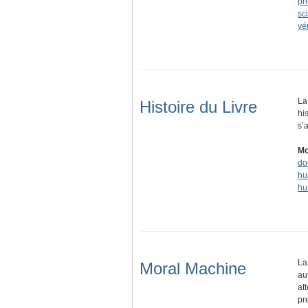
ph
sc
vér
La
Histoire du Livre
hi
s’
Mo
do
hu
hu
La
Moral Machine
au
at
pr