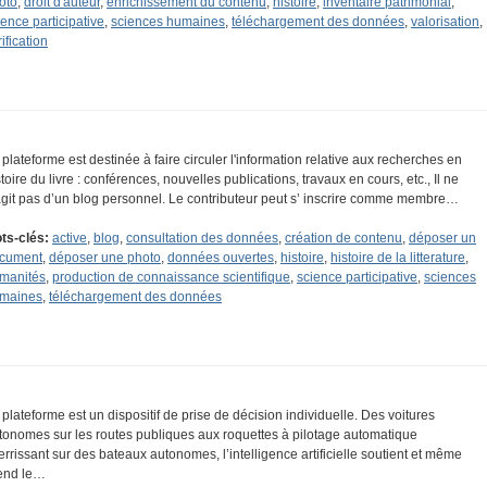
oto
,
droit d'auteur
,
enrichissement du contenu
,
histoire
,
inventaire patrimonial
,
ience participative
,
sciences humaines
,
téléchargement des données
,
valorisation
,
ification
 plateforme est destinée à faire circuler l'information relative aux recherches en
stoire du livre : conférences, nouvelles publications, travaux en cours, etc., Il ne
agit pas d’un blog personnel. Le contributeur peut s’ inscrire comme membre…
ts-clés:
active
,
blog
,
consultation des données
,
création de contenu
,
déposer un
cument
,
déposer une photo
,
données ouvertes
,
histoire
,
histoire de la litterature
,
manités
,
production de connaissance scientifique
,
science participative
,
sciences
maines
,
téléchargement des données
 plateforme est un dispositif de prise de décision individuelle. Des voitures
tonomes sur les routes publiques aux roquettes à pilotage automatique
terrissant sur des bateaux autonomes, l’intelligence artificielle soutient et même
end le…