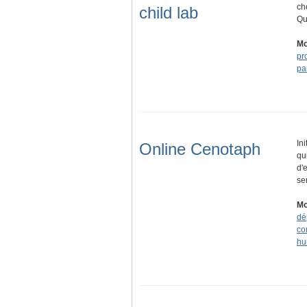
ch
child lab
Qu
Mo
pr
pa
In
Online Cenotaph
qu
d'
se
Mo
dé
co
hu