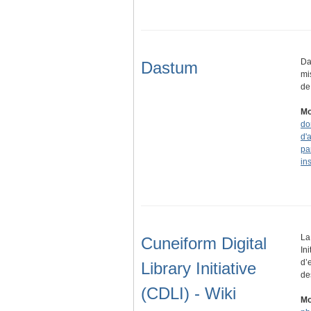
Da
Dastum
mi
de
Mo
do
d'
pa
ins
La
Cuneiform Digital
In
d’
Library Initiative
de
(CDLI) - Wiki
Mo