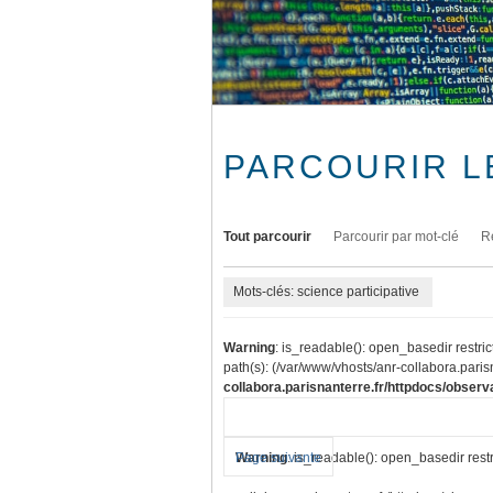
PARCOURIR L
Tout parcourir
Parcourir par mot-clé
R
Mots-clés: science participative
Warning
: is_readable(): open_basedir restric
path(s): (/var/www/vhosts/anr-collabora.parisn
collabora.parisnanterre.fr/httpdocs/observa
Warning
Page suivante
: is_readable(): open_basedir restr