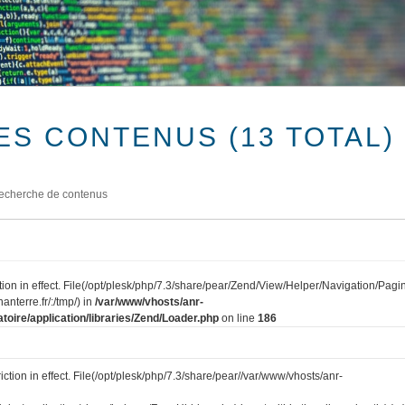
ES CONTENUS (13 TOTAL)
echerche de contenus
tion in effect. File(/opt/plesk/php/7.3/share/pear/Zend/View/Helper/Navigation/Pagi
anterre.fr/:/tmp/) in
/var/www/vhosts/anr-
toire/application/libraries/Zend/Loader.php
on line
186
iction in effect. File(/opt/plesk/php/7.3/share/pear//var/www/vhosts/anr-