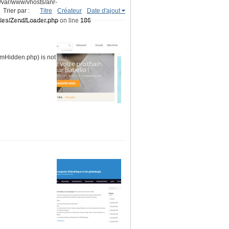
(/var/www/vhosts/anr-
Trier par :
Titre
Créateur
Date d'ajout
ries/Zend/Loader.php
on line
186
ormHidden.php) is not within the allowed