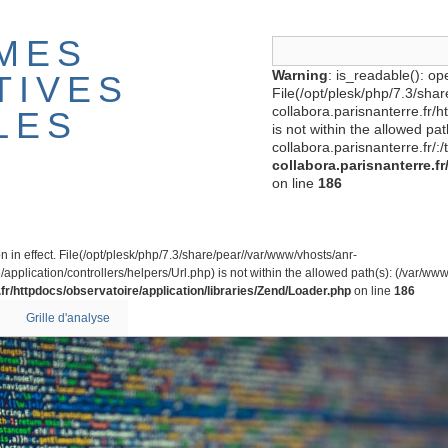
MES
Warning
: is_readable(): ope
TIVES
File(/opt/plesk/php/7.3/sha
collabora.parisnanterre.fr/
LES
is not within the allowed pa
collabora.parisnanterre.fr/:/
collabora.parisnanterre.f
on line
186
on in effect. File(/opt/plesk/php/7.3/share/pear//var/www/vhosts/anr-
application/controllers/helpers/Url.php) is not within the allowed path(s): (/var/www/
fr/httpdocs/observatoire/application/libraries/Zend/Loader.php
on line
186
Grille d'analyse