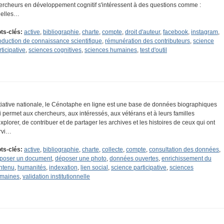
ercheurs en développement cognitif s'intéressent à des questions comme :
elles…
ts-clés:
active
,
bibliographie
,
charte
,
compte
,
droit d'auteur
,
facebook
,
instagram
,
oduction de connaissance scientifique
,
rémunération des contributeurs
,
science
rticipative
,
sciences cognitives
,
sciences humaines
,
test d'outil
itiative nationale, le Cénotaphe en ligne est une base de données biographiques
i permet aux chercheurs, aux intéressés, aux vétérans et à leurs familles
explorer, de contribuer et de partager les archives et les histoires de ceux qui ont
rvi…
ts-clés:
active
,
bibliographie
,
charte
,
collecte
,
compte
,
consultation des données
,
poser un document
,
déposer une photo
,
données ouvertes
,
enrichissement du
ntenu
,
humanités
,
indexation
,
lien social
,
science participative
,
sciences
maines
,
validation institutionnelle