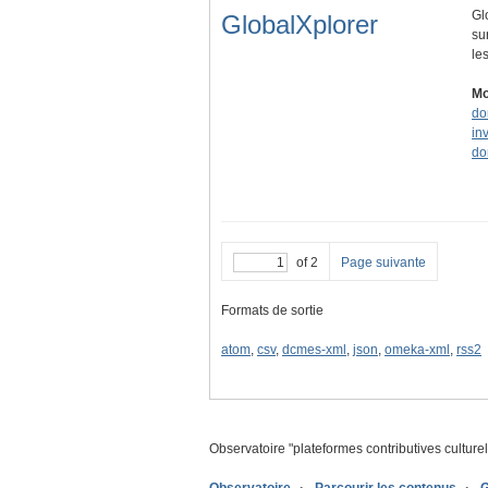
Gl
GlobalXplorer
su
le
Mo
do
in
do
of 2
Page suivante
Formats de sortie
atom
,
csv
,
dcmes-xml
,
json
,
omeka-xml
,
rss2
Observatoire "
plateformes contributives culture
Observatoire
Parcourir les contenus
G