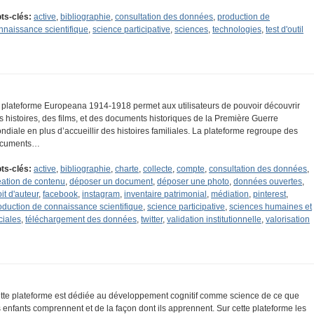
ts-clés:
active
,
bibliographie
,
consultation des données
,
production de
nnaissance scientifique
,
science participative
,
sciences
,
technologies
,
test d'outil
 plateforme Europeana 1914-1918 permet aux utilisateurs de pouvoir découvrir
s histoires, des films, et des documents historiques de la Première Guerre
ndiale en plus d’accueillir des histoires familiales. La plateforme regroupe des
cuments…
ts-clés:
active
,
bibliographie
,
charte
,
collecte
,
compte
,
consultation des données
,
éation de contenu
,
déposer un document
,
déposer une photo
,
données ouvertes
,
it d'auteur
,
facebook
,
instagram
,
inventaire patrimonial
,
médiation
,
pinterest
,
oduction de connaissance scientifique
,
science participative
,
sciences humaines et
ciales
,
téléchargement des données
,
twitter
,
validation institutionnelle
,
valorisation
tte plateforme est dédiée au développement cognitif comme science de ce que
s enfants comprennent et de la façon dont ils apprennent. Sur cette plateforme les