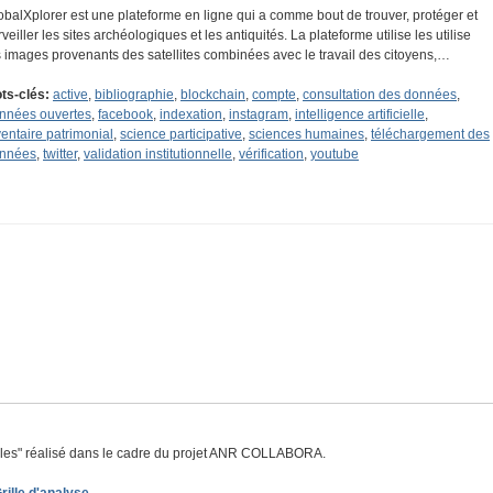
obalXplorer est une plateforme en ligne qui a comme bout de trouver, protéger et
rveiller les sites archéologiques et les antiquités. La plateforme utilise les utilise
s images provenants des satellites combinées avec le travail des citoyens,…
ts-clés:
active
,
bibliographie
,
blockchain
,
compte
,
consultation des données
,
nnées ouvertes
,
facebook
,
indexation
,
instagram
,
intelligence artificielle
,
ventaire patrimonial
,
science participative
,
sciences humaines
,
téléchargement des
nnées
,
twitter
,
validation institutionnelle
,
vérification
,
youtube
lles
" réalisé dans le cadre du projet ANR COLLABORA.
rille d'analyse