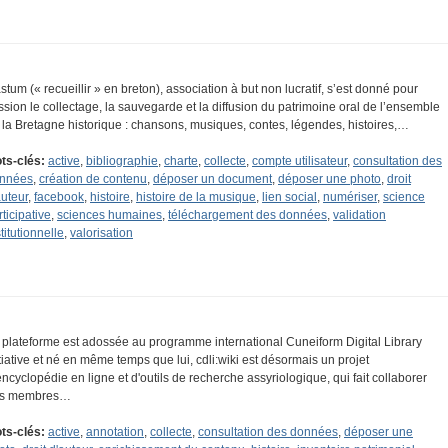
stum (« recueillir » en breton), association à but non lucratif, s’est donné pour
ssion le collectage, la sauvegarde et la diffusion du patrimoine oral de l’ensemble
 la Bretagne historique : chansons, musiques, contes, légendes, histoires,…
ts-clés:
active
,
bibliographie
,
charte
,
collecte
,
compte utilisateur
,
consultation des
nnées
,
création de contenu
,
déposer un document
,
déposer une photo
,
droit
auteur
,
facebook
,
histoire
,
histoire de la musique
,
lien social
,
numériser
,
science
rticipative
,
sciences humaines
,
téléchargement des données
,
validation
titutionnelle
,
valorisation
 plateforme est adossée au programme international Cuneiform Digital Library
itiative et né en même temps que lui, cdli:wiki est désormais un projet
encyclopédie en ligne et d'outils de recherche assyriologique, qui fait collaborer
s membres…
ts-clés:
active
,
annotation
,
collecte
,
consultation des données
,
déposer une