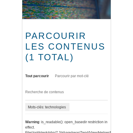
PARCOURIR
LES CONTENUS
(1 TOTAL)
Tout parcourir
Parcourir par mot-clé
Recherche de contenus
Mots-clés: technologies
Warning
: is_readable(): open_basedir restriction in
effect.
File(/opt/plesk/php/7.3/share/pear/Zend/View/Helper/Navigation/P