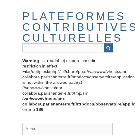
Passer
au
PLATEFORMES
contenu
principal
CONTRIBUTIVE
CULTURELLES
Warning
: is_readable(): open_basedir
restriction in effect.
File(/opt/plesk/php/7.3/share/pear//var/www/vhosts/anr-
collabora.parisnanterre.fr/httpdocs/observatoire/applicati
is not within the allowed path(s):
(/var/www/vhosts/anr-
collabora.parisnanterre.fr/:/tmp/) in
/var/www/vhosts/anr-
collabora.parisnanterre.fr/httpdocs/observatoire/appli
on line
186
Menu