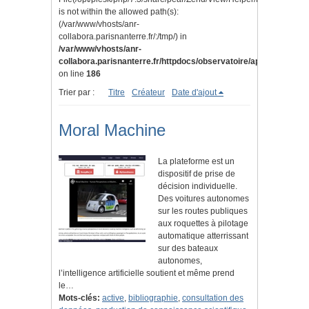
is not within the allowed path(s):
(/var/www/vhosts/anr-
collabora.parisnanterre.fr/:/tmp/) in
/var/www/vhosts/anr-
collabora.parisnanterre.fr/httpdocs/observatoire/application/lib
on line
186
Trier par :
Titre
Créateur
Date d'ajout
Moral Machine
La plateforme est un
dispositif de prise de
décision individuelle.
Des voitures autonomes
sur les routes publiques
aux roquettes à pilotage
automatique atterrissant
sur des bateaux
autonomes,
l’intelligence artificielle soutient et même prend
le…
Mots-clés:
active
,
bibliographie
,
consultation des