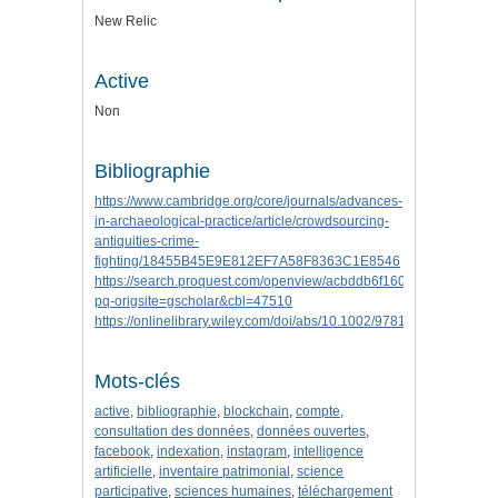
New Relic
Active
Non
Bibliographie
https://www.cambridge.org/core/journals/advances-
in-archaeological-practice/article/crowdsourcing-
antiquities-crime-
fighting/18455B45E9E812EF7A58F8363C1E8546
https://search.proquest.com/openview/acbddb6f160ca8b44451f2f
pq-origsite=gscholar&cbl=47510
https://onlinelibrary.wiley.com/doi/abs/10.1002/9781119188230.s
Mots-clés
active
,
bibliographie
,
blockchain
,
compte
,
consultation des données
,
données ouvertes
,
facebook
,
indexation
,
instagram
,
intelligence
artificielle
,
inventaire patrimonial
,
science
participative
,
sciences humaines
,
téléchargement