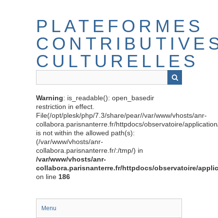
Passer
au
PLATEFORMES
contenu
principal
CONTRIBUTIVE
CULTURELLES
Warning
: is_readable(): open_basedir
restriction in effect.
File(/opt/plesk/php/7.3/share/pear//var/www/vhosts/anr-
collabora.parisnanterre.fr/httpdocs/observatoire/applicati
is not within the allowed path(s):
(/var/www/vhosts/anr-
collabora.parisnanterre.fr/:/tmp/) in
/var/www/vhosts/anr-
collabora.parisnanterre.fr/httpdocs/observatoire/appli
on line
186
Menu