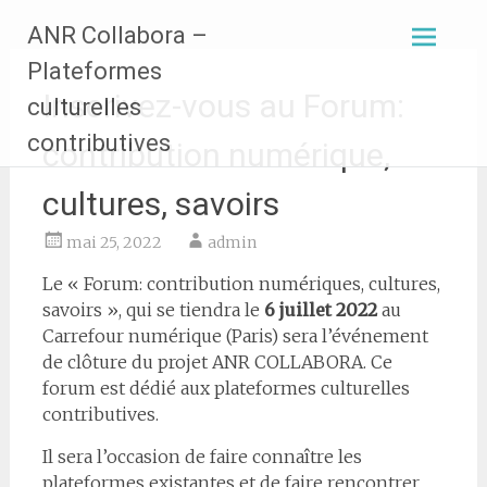
Aller
ANR Collabora –
au
contenu
Plateformes
principal
Inscrivez-vous au Forum:
culturelles
contributives
contribution numérique,
cultures, savoirs
mai 25, 2022
admin
Le « Forum: contribution numériques, cultures,
savoirs », qui se tiendra le
6 juillet 2022
au
Carrefour numérique (Paris) sera l’événement
de clôture du projet ANR COLLABORA. Ce
forum est dédié aux plateformes culturelles
contributives.
Il sera l’occasion de faire connaître les
plateformes existantes et de faire rencontrer