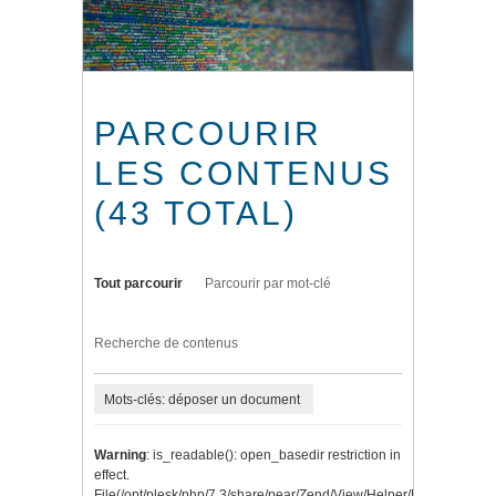
PARCOURIR
LES CONTENUS
(43 TOTAL)
Tout parcourir
Parcourir par mot-clé
Recherche de contenus
Mots-clés: déposer un document
Warning
: is_readable(): open_basedir restriction in
effect.
File(/opt/plesk/php/7.3/share/pear/Zend/View/Helper/Navigation/P