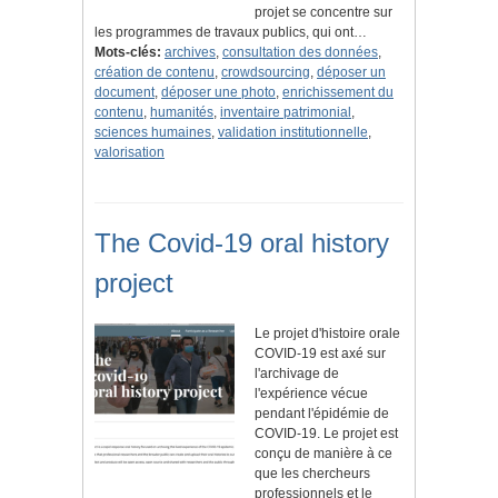
projet se concentre sur
les programmes de travaux publics, qui ont…
Mots-clés:
archives
,
consultation des données
,
création de contenu
,
crowdsourcing
,
déposer un
document
,
déposer une photo
,
enrichissement du
contenu
,
humanités
,
inventaire patrimonial
,
sciences humaines
,
validation institutionnelle
,
valorisation
The Covid-19 oral history
project
Le projet d'histoire orale
COVID-19 est axé sur
l'archivage de
l'expérience vécue
pendant l'épidémie de
COVID-19. Le projet est
conçu de manière à ce
que les chercheurs
professionnels et le