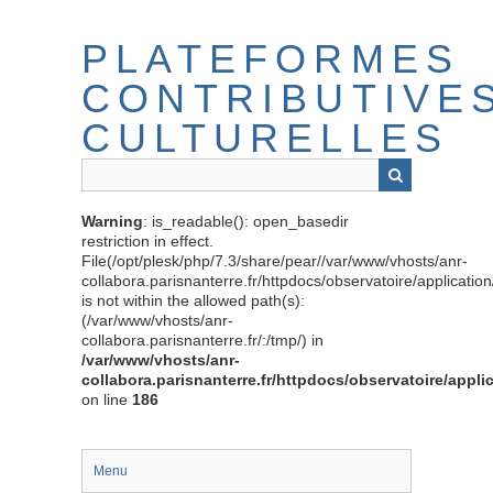
Passer
au
PLATEFORMES
contenu
principal
CONTRIBUTIVE
CULTURELLES
Warning
: is_readable(): open_basedir
restriction in effect.
File(/opt/plesk/php/7.3/share/pear//var/www/vhosts/anr-
collabora.parisnanterre.fr/httpdocs/observatoire/applicati
is not within the allowed path(s):
(/var/www/vhosts/anr-
collabora.parisnanterre.fr/:/tmp/) in
/var/www/vhosts/anr-
collabora.parisnanterre.fr/httpdocs/observatoire/appli
on line
186
Menu