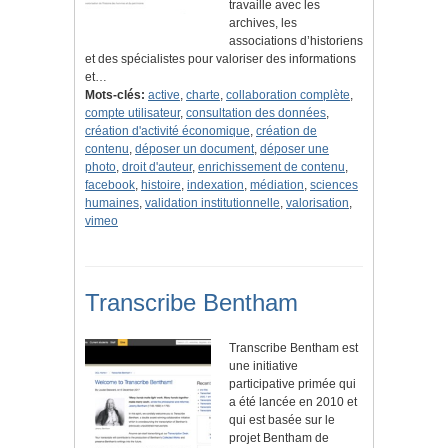
travaille avec les
archives, les
associations d’historiens
et des spécialistes pour valoriser des informations
et…
Mots-clés:
active
,
charte
,
collaboration complète
,
compte utilisateur
,
consultation des données
,
création d'activité économique
,
création de
contenu
,
déposer un document
,
déposer une
photo
,
droit d'auteur
,
enrichissement de contenu
,
facebook
,
histoire
,
indexation
,
médiation
,
sciences
humaines
,
validation institutionnelle
,
valorisation
,
vimeo
Transcribe Bentham
Transcribe Bentham est
une initiative
participative primée qui
a été lancée en 2010 et
qui est basée sur le
projet Bentham de