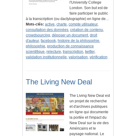
l'University College
London. Son but est de
faire participer le public
à la transcription (ou dactylographie) en ligne de…
Mots-clés:
active
,
charte
,
compte utilisateur
,
consultation des données
,
création de contenu
,
crowdsourcing
,
déposer un document
,
droit
d'auteur
,
facebook
,
histoire de la philosophie
,
philosophie
,
production de connaissance
scientifique
,
relecture
,
transcription
,
twitter
,
validation institutionnelle
,
valorisation
,
vérification
The Living New Deal
The Living New Deal est
un projet de recherche
et d'archives publiques
en ligne qui documente
la portée et l'impact du
New Deal sur la vie des
Américains et le
paysage national. Le