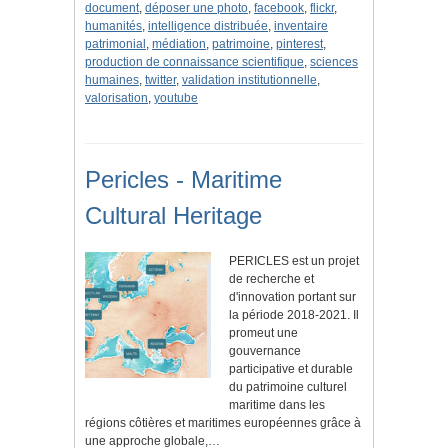
document
,
déposer une photo
,
facebook
,
flickr
,
humanités
,
intelligence distribuée
,
inventaire
patrimonial
,
médiation
,
patrimoine
,
pinterest
,
production de connaissance scientifique
,
sciences
humaines
,
twitter
,
validation institutionnelle
,
valorisation
,
youtube
Pericles - Maritime
Cultural Heritage
PERICLES est un projet
de recherche et
d'innovation portant sur
la période 2018-2021. Il
promeut une
gouvernance
participative et durable
du patrimoine culturel
maritime dans les
régions côtières et maritimes européennes grâce à
une approche globale,…