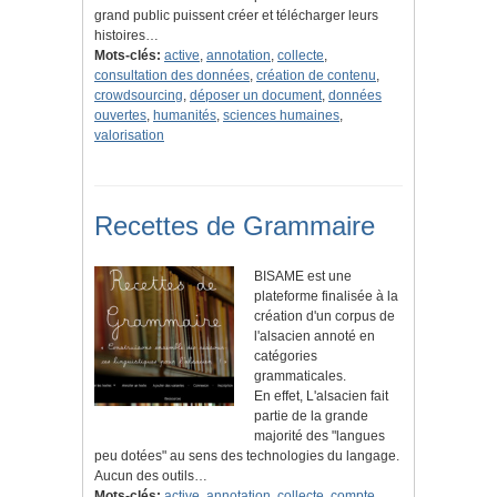
grand public puissent créer et télécharger leurs
histoires…
Mots-clés:
active
,
annotation
,
collecte
,
consultation des données
,
création de contenu
,
crowdsourcing
,
déposer un document
,
données
ouvertes
,
humanités
,
sciences humaines
,
valorisation
Recettes de Grammaire
BISAME est une
plateforme finalisée à la
création d'un corpus de
l'alsacien annoté en
catégories
grammaticales.
En effet, L'alsacien fait
partie de la grande
majorité des "langues
peu dotées" au sens des technologies du langage.
Aucun des outils…
Mots-clés:
active
,
annotation
,
collecte
,
compte
,