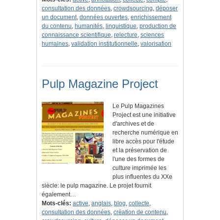
consultation des données
,
crowdsourcing
,
déposer
un document
,
données ouvertes
,
enrichissement
du contenu
,
humanités
,
linguistique
,
production de
connaissance scientifique
,
relecture
,
sciences
humaines
,
validation institutionnelle
,
valorisation
Pulp Magazine Project
Le Pulp Magazines
Project est une initiative
d'archives et de
recherche numérique en
libre accès pour l'étude
et la préservation de
l'une des formes de
culture imprimée les
plus influentes du XXe
siècle: le pulp magazine. Le projet fournit
également…
Mots-clés:
active
,
anglais
,
blog
,
collecte
,
consultation des données
,
création de contenu
,