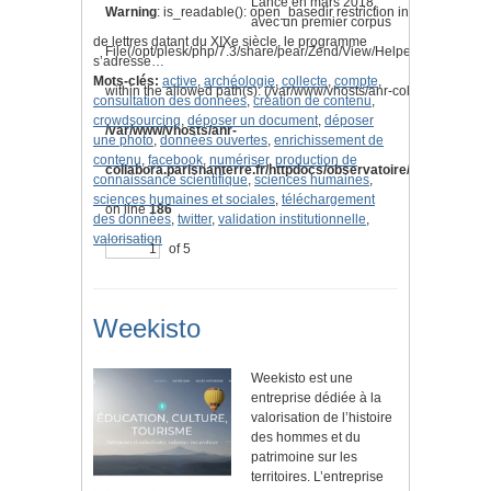
Lancé en mars 2018,
Warning
: is_readable(): open_basedir restriction in effect.
avec un premier corpus
de lettres datant du XIXe siècle, le programme
File(/opt/plesk/php/7.3/share/pear/Zend/View/Helper/Navigation
s’adresse…
Mots-clés:
active
,
archéologie
,
collecte
,
compte
,
within the allowed path(s): (/var/www/vhosts/anr-collabora.parisnan
consultation des données
,
création de contenu
,
crowdsourcing
,
déposer un document
,
déposer
/var/www/vhosts/anr-
une photo
,
données ouvertes
,
enrichissement de
contenu
,
facebook
,
numériser
,
production de
collabora.parisnanterre.fr/httpdocs/observatoire/application/l
connaissance scientifique
,
sciences humaines
,
sciences humaines et sociales
,
téléchargement
on line
186
des données
,
twitter
,
validation institutionnelle
,
valorisation
of 5
Weekisto
Weekisto est une
entreprise dédiée à la
valorisation de l’histoire
des hommes et du
patrimoine sur les
territoires. L’entreprise