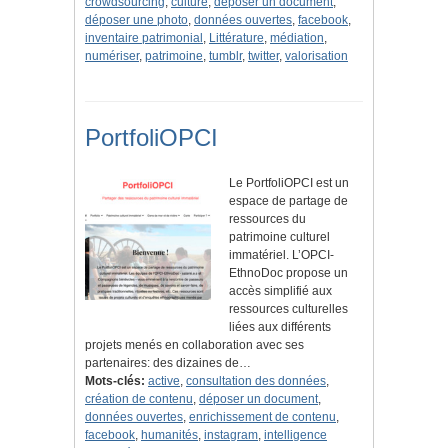
crowdsourcing
,
culture
,
déposer un document
,
déposer une photo
,
données ouvertes
,
facebook
,
inventaire patrimonial
,
Littérature
,
médiation
,
numériser
,
patrimoine
,
tumblr
,
twitter
,
valorisation
PortfoliOPCI
Le PortfoliOPCI est un
espace de partage de
ressources du
patrimoine culturel
immatériel. L’OPCI-
EthnoDoc propose un
accès simplifié aux
ressources culturelles
liées aux différents
projets menés en collaboration avec ses
partenaires: des dizaines de…
Mots-clés:
active
,
consultation des données
,
création de contenu
,
déposer un document
,
données ouvertes
,
enrichissement de contenu
,
facebook
,
humanités
,
instagram
,
intelligence