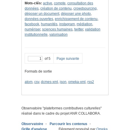
Mots-clés:
active
,
compte
,
consultation des
données
,
création de contenu
,
crowdsourcing
,
déposer un document
,
déposer une photo
,
données ouvertes
,
enrichissement de contenu
,
facebook
,
humanités
,
instagram
,
médiation
,
numériser
,
sciences humaines
,
twitter
,
validation
institutionnelle
,
valorisation
of 5
Page suivante
Formats de sortie
atom
,
csv
,
dcmes-xml
,
json
,
omeka-xml
,
rss2
Observatoire "
plateformes contributives culturelles
"
réalisé dans le cadre du projet ANR COLLABORA.
Observatoire
Parcourir les contenus
Grille d'analyse
Fièrement propulsé par
Omeka
.