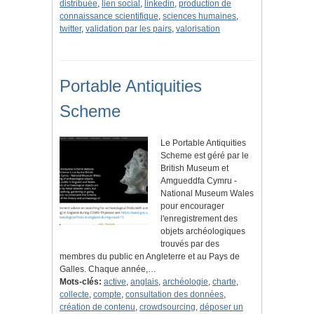
distribuée
,
lien social
,
linkedin
,
production de
connaissance scientifique
,
sciences humaines
,
twitter
,
validation par les pairs
,
valorisation
Portable Antiquities
Scheme
Le Portable Antiquities
Scheme est géré par le
British Museum et
Amgueddfa Cymru -
National Museum Wales
pour encourager
l'enregistrement des
objets archéologiques
trouvés par des
membres du public en Angleterre et au Pays de
Galles. Chaque année,…
Mots-clés:
active
,
anglais
,
archéologie
,
charte
,
collecte
,
compte
,
consultation des données
,
création de contenu
,
crowdsourcing
,
déposer un