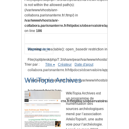
is not within the allowed path(s):
(/var/www/vhosts/anr-
collabora.parisnanterre.fr/:/tmp/) in
/var/www/vhosts/anr-
collabora.parisnanterre.fr/httpdocs/observatoire/application/lib
on line
186
Warning
Page suivante
: is_readable(): open_basedir restriction in effect.
File(/opt/plesk/php/7.3/share/pear//var/www/vhosts/anr-
Trier par :
Titre
Créateur
Date d'ajout
collabora.parisnanterre.fr/httpdocs/observatoire/application/vi
WikiTopia Archives
is not within the allowed path(s): (/var/www/vhosts/anr-collabora.pa
/var/www/vhosts/anr-
WikiTopia Archives est
un programme de
collabora.parisnanterre.fr/httpdocs/observatoire/application/l
numérisation des
sources archéologiques
on line
186
mené par l’association
ArkéoTopia®, une autre
voie pour l’archéologie.