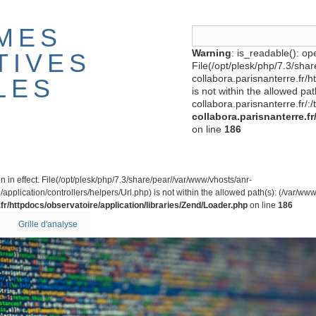
MES
Warning
: is_readable(): ope
TIVES
File(/opt/plesk/php/7.3/sha
collabora.parisnanterre.fr/
LES
is not within the allowed pa
collabora.parisnanterre.fr/:/
collabora.parisnanterre.f
on line
186
on in effect. File(/opt/plesk/php/7.3/share/pear//var/www/vhosts/anr-
application/controllers/helpers/Url.php) is not within the allowed path(s): (/var/www/
fr/httpdocs/observatoire/application/libraries/Zend/Loader.php
on line
186
Grille d'analyse