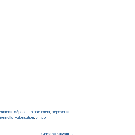
 contenu
,
déposer un document
,
déposer une
tionnelle
,
valorisation
,
vimeo
Contenu suivant →