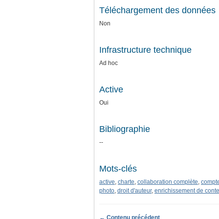
Téléchargement des données
Non
Infrastructure technique
Ad hoc
Active
Oui
Bibliographie
--
Mots-clés
active
,
charte
,
collaboration complète
,
compte 
photo
,
droit d'auteur
,
enrichissement de cont
← Contenu précédent