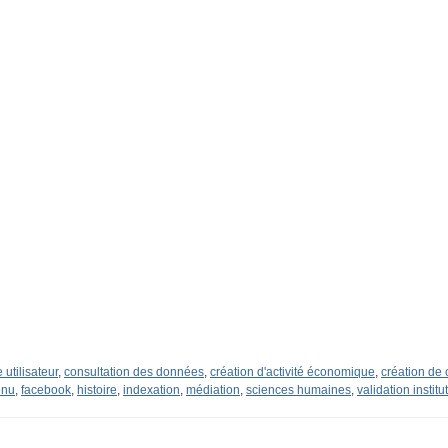
utilisateur
,
consultation des données
,
création d'activité économique
,
création de
enu
,
facebook
,
histoire
,
indexation
,
médiation
,
sciences humaines
,
validation institu