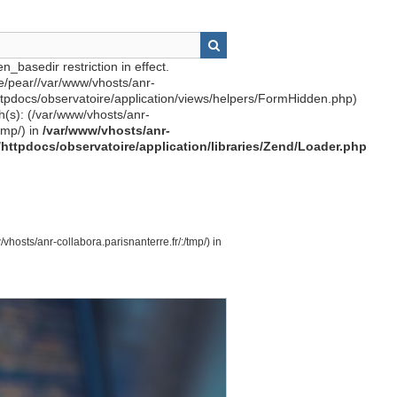
n_basedir restriction in effect.
re/pear//var/www/vhosts/anr-
httpdocs/observatoire/application/views/helpers/FormHidden.php)
th(s): (/var/www/vhosts/anr-
tmp/) in
/var/www/vhosts/anr-
r/httpdocs/observatoire/application/libraries/Zend/Loader.php
vhosts/anr-collabora.parisnanterre.fr/:/tmp/) in