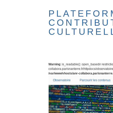
Passer
au
PLATEFOR
contenu
principal
CONTRIBU
CULTUREL
Warning
: is_readable(): open_basedir restricti
collabora.parisnanterre.fr/httpdocs/observatoire/
/var/www/vhosts/anr-collabora.parisnanterre.
Observatoire
Parcourir les contenus