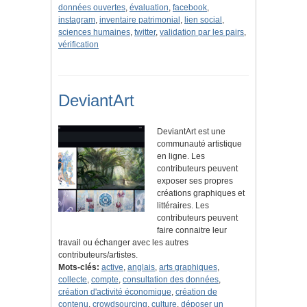
données ouvertes
,
évaluation
,
facebook
,
instagram
,
inventaire patrimonial
,
lien social
,
sciences humaines
,
twitter
,
validation par les pairs
,
vérification
DeviantArt
DeviantArt est une
communauté artistique
en ligne. Les
contributeurs peuvent
exposer ses propres
créations graphiques et
littéraires. Les
contributeurs peuvent
faire connaitre leur
travail ou échanger avec les autres
contributeurs/artistes.
Mots-clés:
active
,
anglais
,
arts graphiques
,
collecte
,
compte
,
consultation des données
,
création d'activité économique
,
création de
contenu
,
crowdsourcing
,
culture
,
déposer un