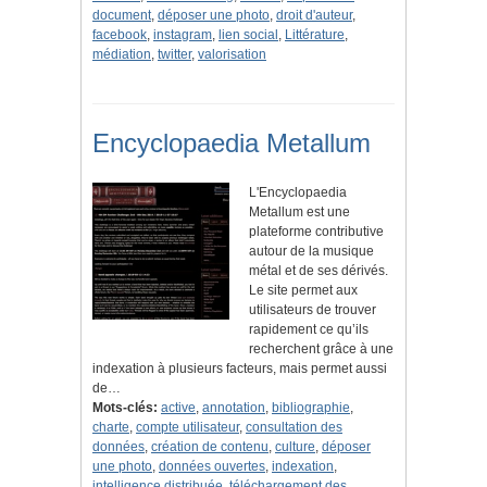
document
,
déposer une photo
,
droit d'auteur
,
facebook
,
instagram
,
lien social
,
Littérature
,
médiation
,
twitter
,
valorisation
Encyclopaedia Metallum
L'Encyclopaedia
Metallum est une
plateforme contributive
autour de la musique
métal et de ses dérivés.
Le site permet aux
utilisateurs de trouver
rapidement ce qu’ils
recherchent grâce à une
indexation à plusieurs facteurs, mais permet aussi
de…
Mots-clés:
active
,
annotation
,
bibliographie
,
charte
,
compte utilisateur
,
consultation des
données
,
création de contenu
,
culture
,
déposer
une photo
,
données ouvertes
,
indexation
,
intelligence distribuée
,
téléchargement des