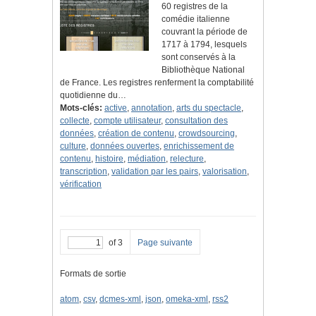
60 registres de la
comédie italienne
couvrant la période de
1717 à 1794, lesquels
sont conservés à la
Bibliothèque National
de France. Les registres renferment la comptabilité
quotidienne du…
Mots-clés:
active
,
annotation
,
arts du spectacle
,
collecte
,
compte utilisateur
,
consultation des
données
,
création de contenu
,
crowdsourcing
,
culture
,
données ouvertes
,
enrichissement de
contenu
,
histoire
,
médiation
,
relecture
,
transcription
,
validation par les pairs
,
valorisation
,
vérification
of 3
Page suivante
Formats de sortie
atom
,
csv
,
dcmes-xml
,
json
,
omeka-xml
,
rss2