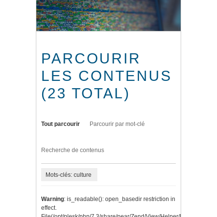
PARCOURIR
LES CONTENUS
(23 TOTAL)
Tout parcourir
Parcourir par mot-clé
Recherche de contenus
Mots-clés: culture
Warning
: is_readable(): open_basedir restriction in
effect.
File(/opt/plesk/php/7.3/share/pear/Zend/View/Helper/Navigation/P