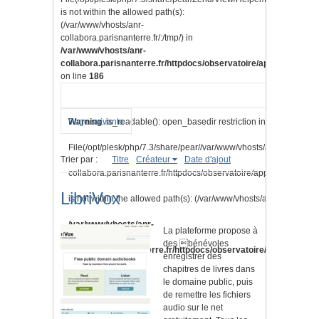
is not within the allowed path(s):
(/var/www/vhosts/anr-
collabora.parisnanterre.fr/:/tmp/) in
/var/www/vhosts/anr-
collabora.parisnanterre.fr/httpdocs/observatoire/application/lib
on line
186
Warning
Page suivante
: is_readable(): open_basedir restriction in effect.
File(/opt/plesk/php/7.3/share/pear//var/www/vhosts/anr-
Trier par :
Titre
Créateur
Date d'ajout
collabora.parisnanterre.fr/httpdocs/observatoire/application/vi
LibriVox
is not within the allowed path(s): (/var/www/vhosts/anr-collabora.pa
/var/www/vhosts/anr-
La plateforme propose à
des bénévoles
collabora.parisnanterre.fr/httpdocs/observatoire/application/l
enregistrer des
chapitres de livres dans
on line
186
le domaine public, puis
de remettre les fichiers
audio sur le net