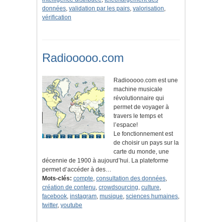
données
,
validation par les pairs
,
valorisation
,
vérification
Radiooooo.com
Radiooooo.com est une
machine musicale
révolutionnaire qui
permet de voyager à
travers le temps et
l’espace!
Le fonctionnement est
de choisir un pays sur la
carte du monde, une
décennie de 1900 à aujourd’hui. La plateforme
permet d’accéder à des…
Mots-clés:
compte
,
consultation des données
,
création de contenu
,
crowdsourcing
,
culture
,
facebook
,
instagram
,
musique
,
sciences humaines
,
twitter
,
youtube