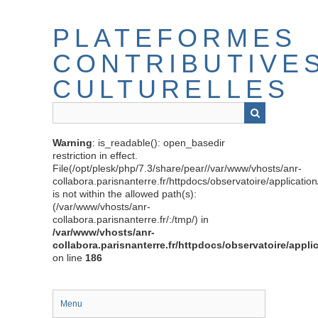
Passer
au
PLATEFORMES
contenu
principal
CONTRIBUTIVE
CULTURELLES
Warning
: is_readable(): open_basedir
restriction in effect.
File(/opt/plesk/php/7.3/share/pear//var/www/vhosts/anr-
collabora.parisnanterre.fr/httpdocs/observatoire/applicati
is not within the allowed path(s):
(/var/www/vhosts/anr-
collabora.parisnanterre.fr/:/tmp/) in
/var/www/vhosts/anr-
collabora.parisnanterre.fr/httpdocs/observatoire/appli
on line
186
Menu