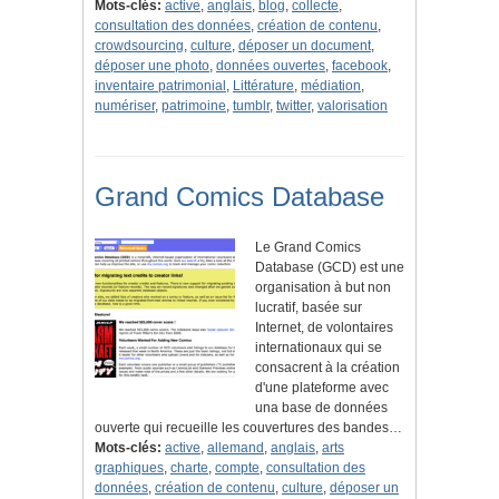
Mots-clés:
active
,
anglais
,
blog
,
collecte
,
consultation des données
,
création de contenu
,
crowdsourcing
,
culture
,
déposer un document
,
déposer une photo
,
données ouvertes
,
facebook
,
inventaire patrimonial
,
Littérature
,
médiation
,
numériser
,
patrimoine
,
tumblr
,
twitter
,
valorisation
Grand Comics Database
Le Grand Comics
Database (GCD) est une
organisation à but non
lucratif, basée sur
Internet, de volontaires
internationaux qui se
consacrent à la création
d'une plateforme avec
una base de données
ouverte qui recueille les couvertures des bandes…
Mots-clés:
active
,
allemand
,
anglais
,
arts
graphiques
,
charte
,
compte
,
consultation des
données
,
création de contenu
,
culture
,
déposer un