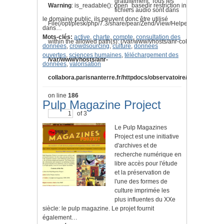
gratuitement. Tous les
Warning
: is_readable(): open_basedir restriction in effect.
fichiers audio sont dans
le domaine public, ils peuvent donc être utilisé
File(/opt/plesk/php/7.3/share/pear/Zend/View/Helper/Navigation
dans…
Mots-clés:
active
,
charte
,
compte
,
consultation des
within the allowed path(s): (/var/www/vhosts/anr-collabora.parisnan
données
,
crowdsourcing
,
culture
,
données
ouvertes
,
sciences humaines
,
téléchargement des
/var/www/vhosts/anr-
données
,
valorisation
collabora.parisnanterre.fr/httpdocs/observatoire/application/l
on line
186
Pulp Magazine Project
of 3
Le Pulp Magazines
Project est une initiative
d'archives et de
recherche numérique en
libre accès pour l'étude
et la préservation de
l'une des formes de
culture imprimée les
plus influentes du XXe
siècle: le pulp magazine. Le projet fournit
également…