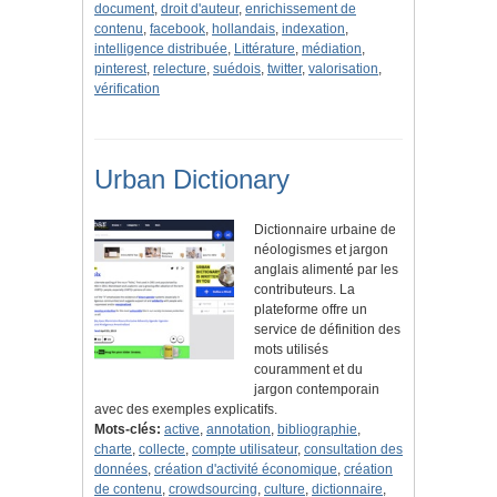
document
,
droit d'auteur
,
enrichissement de
contenu
,
facebook
,
hollandais
,
indexation
,
intelligence distribuée
,
Littérature
,
médiation
,
pinterest
,
relecture
,
suédois
,
twitter
,
valorisation
,
vérification
Urban Dictionary
Dictionnaire urbaine de
néologismes et jargon
anglais alimenté par les
contributeurs. La
plateforme offre un
service de définition des
mots utilisés
couramment et du
jargon contemporain
avec des exemples explicatifs.
Mots-clés:
active
,
annotation
,
bibliographie
,
charte
,
collecte
,
compte utilisateur
,
consultation des
données
,
création d'activité économique
,
création
de contenu
,
crowdsourcing
,
culture
,
dictionnaire
,