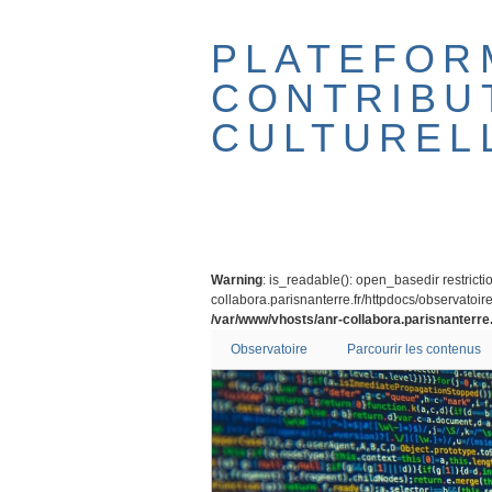
Passer
au
PLATEFOR
contenu
principal
CONTRIBU
CULTUREL
Warning
: is_readable(): open_basedir restricti
collabora.parisnanterre.fr/httpdocs/observatoire/
/var/www/vhosts/anr-collabora.parisnanterre.
Observatoire
Parcourir les contenus