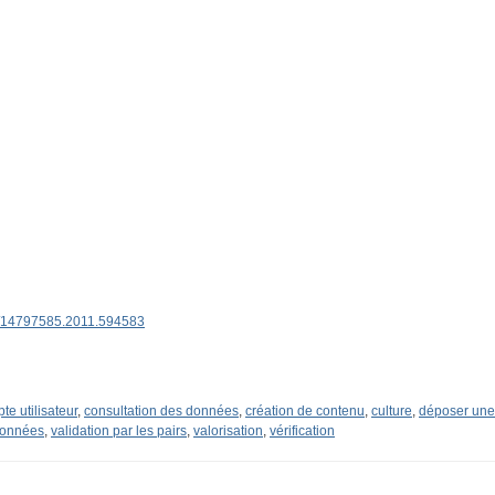
80/14797585.2011.594583
te utilisateur
,
consultation des données
,
création de contenu
,
culture
,
déposer une
données
,
validation par les pairs
,
valorisation
,
vérification