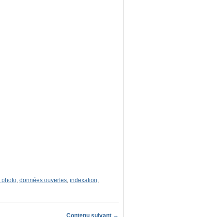
 photo
,
données ouvertes
,
indexation
,
Contenu suivant →