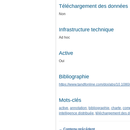
Téléchargement des données
Non
Infrastructure technique
Ad hoc
Active
Oui
Bibliographie
https://www.tandfonline.com/doi/abs/10.10
Mots-clés
active
,
annotation
,
bibliographie
,
charte
,
comp
intelligence distribuée
,
téléchargement des 
← Contenu précédent