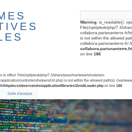
MES
Warning
: is_readable(): ope
TIVES
File(/opt/plesk/php/7.3/sha
collabora.parisnanterre.fr/
LES
is not within the allowed pa
collabora.parisnanterre.fr/:/
collabora.parisnanterre.f
on line
186
on in effect. File(/opt/plesk/php/7.3/share/pear//var/www/vhosts/anr-
application/controllers/helpers/Url.php) is not within the allowed path(s): (/var/www/
fr/httpdocs/observatoire/application/libraries/Zend/Loader.php
on line
186
Grille d'analyse