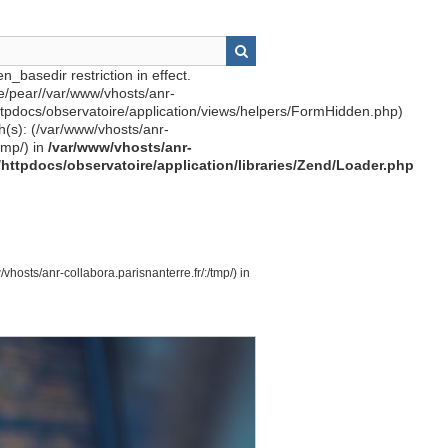
n_basedir restriction in effect.
re/pear//var/www/vhosts/anr-
httpdocs/observatoire/application/views/helpers/FormHidden.php)
th(s): (/var/www/vhosts/anr-
tmp/) in
/var/www/vhosts/anr-
r/httpdocs/observatoire/application/libraries/Zend/Loader.php
vhosts/anr-collabora.parisnanterre.fr/:/tmp/) in