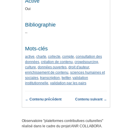
Active
Oui
Bibliographie
--
Mots-clés
active
,
charte
,
collecte
,
compte
,
consultation des
données
,
création de contenu
,
crowdsourcing
,
culture
,
données ouvertes
,
droit d'auteur
,
enrichissement de contenu
,
sciences humaines et
sociales
,
transcription
,
twitter
,
validation
institutionnelle
,
validation par les pairs
← Contenu précédent
Contenu suivant →
Observatoire "
plateformes contributives culturelles
"
réalisé dans le cadre du projet ANR COLLABORA.