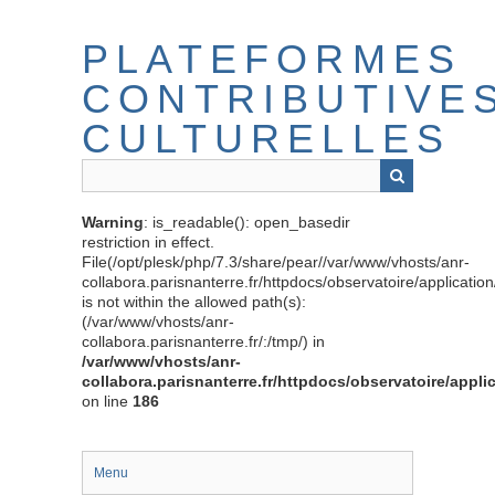
Passer
au
PLATEFORMES
contenu
principal
CONTRIBUTIVE
CULTURELLES
Warning
: is_readable(): open_basedir
restriction in effect.
File(/opt/plesk/php/7.3/share/pear//var/www/vhosts/anr-
collabora.parisnanterre.fr/httpdocs/observatoire/applicati
is not within the allowed path(s):
(/var/www/vhosts/anr-
collabora.parisnanterre.fr/:/tmp/) in
/var/www/vhosts/anr-
collabora.parisnanterre.fr/httpdocs/observatoire/appli
on line
186
Menu