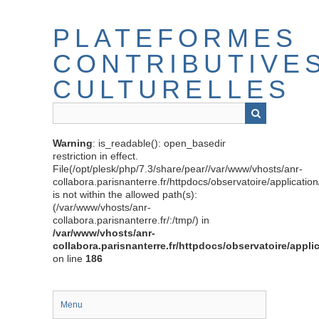
Passer
au
PLATEFORMES
contenu
principal
CONTRIBUTIVE
CULTURELLES
Warning
: is_readable(): open_basedir
restriction in effect.
File(/opt/plesk/php/7.3/share/pear//var/www/vhosts/anr-
collabora.parisnanterre.fr/httpdocs/observatoire/applicati
is not within the allowed path(s):
(/var/www/vhosts/anr-
collabora.parisnanterre.fr/:/tmp/) in
/var/www/vhosts/anr-
collabora.parisnanterre.fr/httpdocs/observatoire/appli
on line
186
Menu