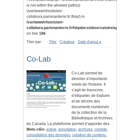
is not within the allowed path(s):
(/var/www/vhosts/anr-
collabora.parisnanterre.fr/:/tmp/) in
/var/www/vhosts/anr-
collabora.parisnanterre.fr/httpdocs/observatoire/application/lib
on line
186
Trier par :
Titre
Créateur
Date d'ajout
Co-Lab
Co-Lab permet de
dévoiler d’importants
volets de l'histoire. Il
s’agit de transcrire,
d’étiqueter, de traduire
et de décrire des
documents numérisés
de la collection de la
Bibliothèque et Archives
du Canada. La plateforme permet d’apporter des…
Mots-clés:
active
,
annotation
,
archives
,
compte
,
consultation des données
,
création de contenu
,