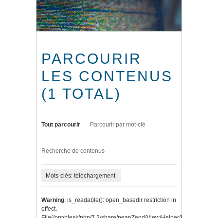
PARCOURIR
LES CONTENUS
(1 TOTAL)
Tout parcourir
Parcourir par mot-clé
Recherche de contenus
Mots-clés: téléchargement
Warning
: is_readable(): open_basedir restriction in
effect.
File(/opt/plesk/php/7.3/share/pear/Zend/View/Helper/Navigation/P