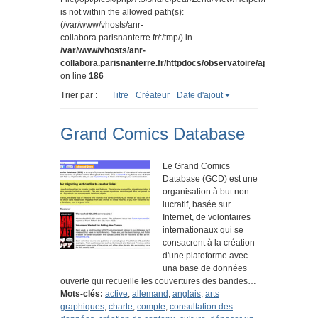
is not within the allowed path(s):
(/var/www/vhosts/anr-
collabora.parisnanterre.fr/:/tmp/) in
/var/www/vhosts/anr-
collabora.parisnanterre.fr/httpdocs/observatoire/application/lib
on line
186
Trier par :
Titre
Créateur
Date d'ajout
Grand Comics Database
Le Grand Comics
Database (GCD) est une
organisation à but non
lucratif, basée sur
Internet, de volontaires
internationaux qui se
consacrent à la création
d'une plateforme avec
una base de données
ouverte qui recueille les couvertures des bandes…
Mots-clés:
active
,
allemand
,
anglais
,
arts
graphiques
,
charte
,
compte
,
consultation des