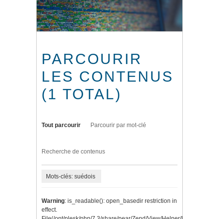
PARCOURIR
LES CONTENUS
(1 TOTAL)
Tout parcourir
Parcourir par mot-clé
Recherche de contenus
Mots-clés: suédois
Warning
: is_readable(): open_basedir restriction in
effect.
File(/opt/plesk/php/7.3/share/pear/Zend/View/Helper/Navigation/P