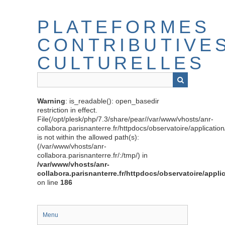
Passer
au
PLATEFORMES
contenu
principal
CONTRIBUTIVE
CULTURELLES
Warning
: is_readable(): open_basedir
restriction in effect.
File(/opt/plesk/php/7.3/share/pear//var/www/vhosts/anr-
collabora.parisnanterre.fr/httpdocs/observatoire/applicati
is not within the allowed path(s):
(/var/www/vhosts/anr-
collabora.parisnanterre.fr/:/tmp/) in
/var/www/vhosts/anr-
collabora.parisnanterre.fr/httpdocs/observatoire/appli
on line
186
Menu