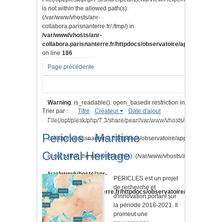
is not within the allowed path(s):
(/var/www/vhosts/anr-
collabora.parisnanterre.fr/:/tmp/) in
/var/www/vhosts/anr-
collabora.parisnanterre.fr/httpdocs/observatoire/application/lib
on line
186
Page précédente
Warning
: is_readable(): open_basedir restriction in effect.
Trier par :
Titre
Créateur
Date d'ajout
File(/opt/plesk/php/7.3/share/pear//var/www/vhosts/anr-
Pericles - Maritime
collabora.parisnanterre.fr/httpdocs/observatoire/application/vi
Cultural Heritage
is not within the allowed path(s): (/var/www/vhosts/anr-collabora.pa
/var/www/vhosts/anr-
PERICLES est un projet
de recherche et
collabora.parisnanterre.fr/httpdocs/observatoire/application/l
d'innovation portant sur
la période 2018-2021. Il
on line
186
promeut une