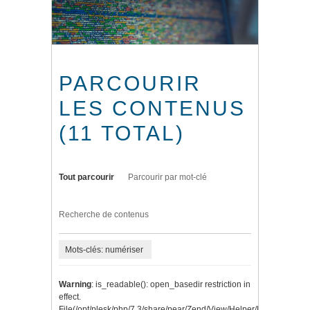
PARCOURIR
LES CONTENUS
(11 TOTAL)
Tout parcourir
Parcourir par mot-clé
Recherche de contenus
Mots-clés: numériser
Warning
: is_readable(): open_basedir restriction in
effect.
File(/opt/plesk/php/7.3/share/pear/Zend/View/Helper/Navigation/P