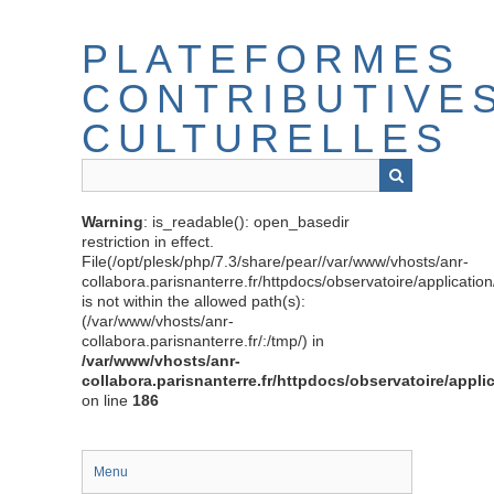
Passer
au
PLATEFORMES
contenu
principal
CONTRIBUTIVE
CULTURELLES
Warning
: is_readable(): open_basedir
restriction in effect.
File(/opt/plesk/php/7.3/share/pear//var/www/vhosts/anr-
collabora.parisnanterre.fr/httpdocs/observatoire/applicati
is not within the allowed path(s):
(/var/www/vhosts/anr-
collabora.parisnanterre.fr/:/tmp/) in
/var/www/vhosts/anr-
collabora.parisnanterre.fr/httpdocs/observatoire/appli
on line
186
Menu