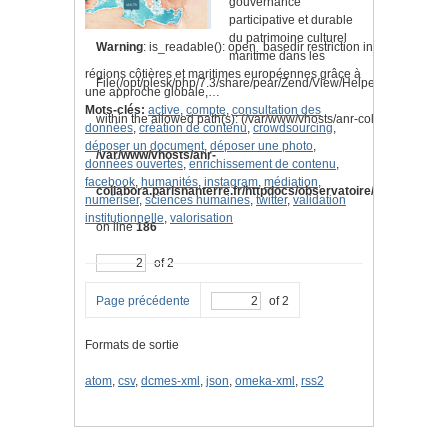
gouvernance
participative et durable
du patrimoine culturel
Warning
: is_readable(): open_basedir restriction in effect.
maritime dans les
régions côtières et maritimes européennes grâce à
File(/opt/plesk/php/7.3/share/pear/Zend/View/Helper/Navigation
une approche globale,…
Mots-clés:
active
,
compte
,
consultation des
within the allowed path(s): (/var/www/vhosts/anr-collabora.parisnan
données
,
création de contenu
,
crowdsourcing
,
déposer un document
,
déposer une photo
,
/var/www/vhosts/anr-
données ouvertes
,
enrichissement de contenu
,
facebook
,
humanités
,
instagram
,
médiation
,
collabora.parisnanterre.fr/httpdocs/observatoire/application/l
numériser
,
sciences humaines
,
twitter
,
validation
institutionnelle
,
valorisation
on line
186
of 2
Page précédente
of 2
Formats de sortie
atom
,
csv
,
dcmes-xml
,
json
,
omeka-xml
,
rss2