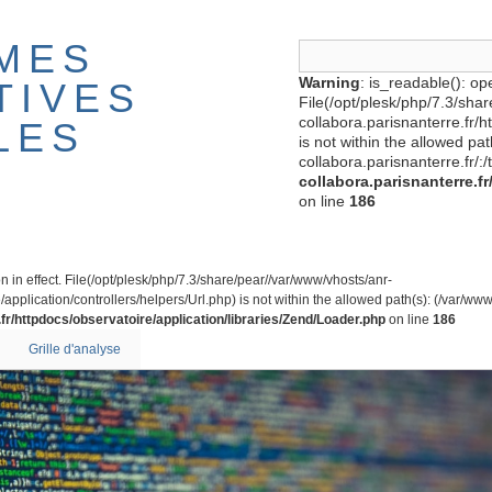
MES
Warning
: is_readable(): ope
TIVES
File(/opt/plesk/php/7.3/sha
collabora.parisnanterre.fr/
LES
is not within the allowed pa
collabora.parisnanterre.fr/:/
collabora.parisnanterre.f
on line
186
on in effect. File(/opt/plesk/php/7.3/share/pear//var/www/vhosts/anr-
application/controllers/helpers/Url.php) is not within the allowed path(s): (/var/www/
fr/httpdocs/observatoire/application/libraries/Zend/Loader.php
on line
186
Grille d'analyse