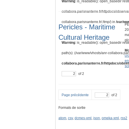
Warning
: is_readable(): open_basedir restr
collabora.parisnanterre.fr/httpdocs/observa
collabora.parisnanterre.fr/:/tmp/) in
/var/ww
PE
Pericles - Maritime
20
ma
Cultural Heritage
gl
Warning
: is_readable(): open_basedir rest
Mo
path(s): (/var/www/vhosts/anr-collabora.pari
cr
en
collabora.parisnanterre.fr/httpdocs/obser
sc
of 2
Page précédente
of 2
Formats de sortie
atom
,
csv
,
dcmes-xml
,
json
,
omeka-xml
,
rss2