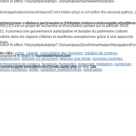
iction in effect. File(/opt/plesk/php/7.3/share/pear//var/www/vhosts/anr-
toire/application/views/helpers/FormHidden.php) is not within the allowed path(s): 
w/vhosts/anr-collabora.parisnanterre.fr/httpdocs/observatoire/application/libra
RICLES est un projet de recherche et d'innovation portant sur la période 2018-
21. Il promeut une gouvernance participative et durable du patrimoine culturel
ritime dans les régions côtières et maritimes européennes grâce à une approche
obale,…
riction in effect. File(/opt/plesk/php/7.3/share/pear/Zend/View/Helper/Navigation/F
ts-clés:
active
,
compte
,
consultation des données
,
création de contenu
,
snanterre.fr/:/tmp/) in
/var/www/vhosts/anr-
owdsourcing
,
déposer un document
,
déposer une photo
,
données ouvertes
,
richissement de contenu
,
facebook
,
humanités
,
instagram
,
médiation
,
numériser
,
vatoire/application/libraries/Zend/Loader.php
on line
186
iences humaines
,
twitter
,
validation institutionnelle
,
valorisation