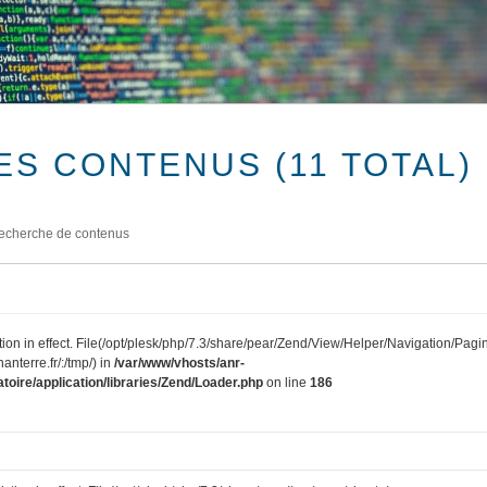
ES CONTENUS (11 TOTAL)
echerche de contenus
tion in effect. File(/opt/plesk/php/7.3/share/pear/Zend/View/Helper/Navigation/Pagi
anterre.fr/:/tmp/) in
/var/www/vhosts/anr-
toire/application/libraries/Zend/Loader.php
on line
186