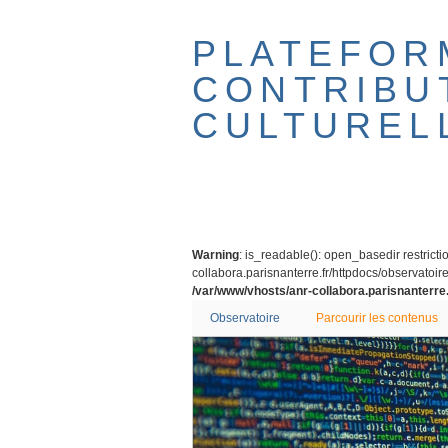
Passer
au
PLATEFOR
contenu
principal
CONTRIBU
CULTUREL
Warning
: is_readable(): open_basedir restricti
collabora.parisnanterre.fr/httpdocs/observatoire/
/var/www/vhosts/anr-collabora.parisnanterre.
Observatoire
Parcourir les contenus