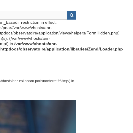
n_basedir restriction in effect.
re/pear//var/www/vhosts/anr-
httpdocs/observatoire/application/views/helpers/FormHidden.php)
th(s): (/var/www/vhosts/anr-
tmp/) in
/var/www/vhosts/anr-
r/httpdocs/observatoire/application/libraries/Zend/Loader.php
vhosts/anr-collabora.parisnanterre.fr/:/tmp/) in