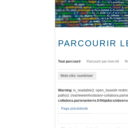
PARCOURIR L
Tout parcourir
Parcourir par mot-clé
R
Mots-clés: numériser
Warning
: is_readable(): open_basedir restric
path(s): (/var/www/vhosts/anr-collabora.parisn
collabora.parisnanterre.fr/httpdocs/observa
Page précédente