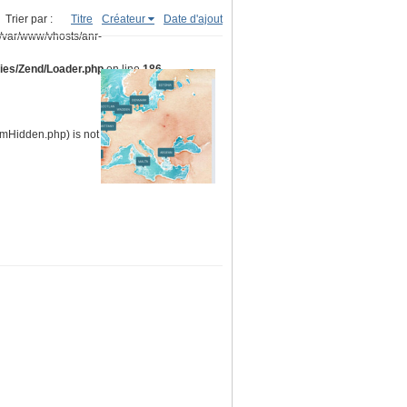
Trier par :
Titre
Créateur
Date d'ajout
(/var/www/vhosts/anr-
ries/Zend/Loader.php
on line
186
ormHidden.php) is not within the allowed