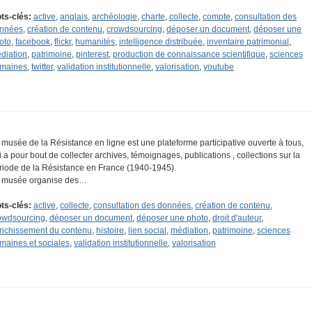
ts-clés:
active
,
anglais
,
archéologie
,
charte
,
collecte
,
compte
,
consultation des
nnées
,
création de contenu
,
crowdsourcing
,
déposer un document
,
déposer une
oto
,
facebook
,
flickr
,
humanités
,
intelligence distribuée
,
inventaire patrimonial
,
diation
,
patrimoine
,
pinterest
,
production de connaissance scientifique
,
sciences
maines
,
twitter
,
validation institutionnelle
,
valorisation
,
youtube
 musée de la Résistance en ligne est une plateforme participative ouverte à tous,
i a pour bout de collecter archives, témoignages, publications , collections sur la
riode de la Résistance en France (1940-1945).
 musée organise des…
ts-clés:
active
,
collecte
,
consultation des données
,
création de contenu
,
owdsourcing
,
déposer un document
,
déposer une photo
,
droit d'auteur
,
richissement du contenu
,
histoire
,
lien social
,
médiation
,
patrimoine
,
sciences
maines et sociales
,
validation institutionnelle
,
valorisation