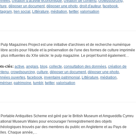
nnées
,
création d'activité économique
,
création de contenu
,
crowdsourcing
,
lture
,
déposer un document
,
déposer une photo
,
droit d'auteur
,
facebook
,
stagram
,
lien social
,
Littérature
,
médiation
,
twitter
,
valorisation
 Pulp Magazines Project est une initiative d'archives et de recherche numérique
 libre accès pour l'étude et la préservation de l'une des formes de culture imprimée
s plus influentes du XXe siècle: le pulp magazine. Le projet fournit également…
ts-clés:
active
,
anglais
,
blog
,
collecte
,
consultation des données
,
création de
ntenu
,
crowdsourcing
,
culture
,
déposer un document
,
déposer une photo
,
nnées ouvertes
,
facebook
,
inventaire patrimonial
,
Littérature
,
médiation
,
mériser
,
patrimoine
,
tumblr
,
twitter
,
valorisation
 Portable Antiquities Scheme est géré par le British Museum et Amgueddfa Cymru
National Museum Wales pour encourager l'enregistrement des objets
chéologiques trouvés par des membres du public en Angleterre et au Pays de
lles. Chaque année,…