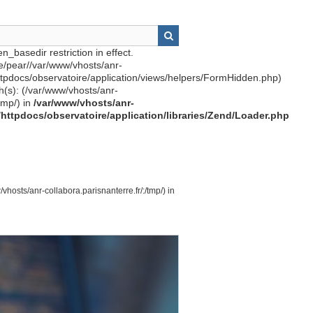
n_basedir restriction in effect.
re/pear//var/www/vhosts/anr-
httpdocs/observatoire/application/views/helpers/FormHidden.php)
th(s): (/var/www/vhosts/anr-
tmp/) in
/var/www/vhosts/anr-
r/httpdocs/observatoire/application/libraries/Zend/Loader.php
vhosts/anr-collabora.parisnanterre.fr/:/tmp/) in