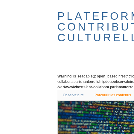
Passer
au
PLATEFOR
contenu
principal
CONTRIBU
CULTUREL
Warning
: is_readable(): open_basedir restricti
collabora.parisnanterre.fr/httpdocs/observatoire/
/var/www/vhosts/anr-collabora.parisnanterre.
Observatoire
Parcourir les contenus