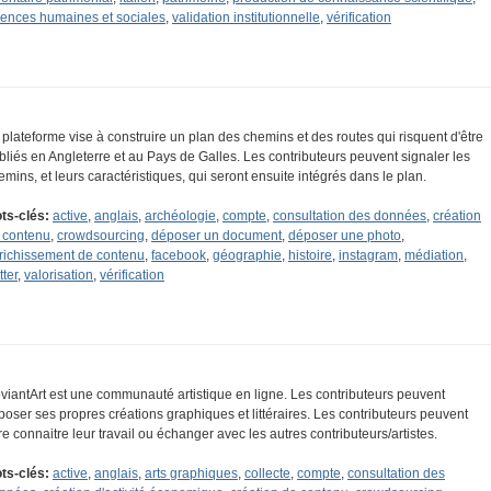
iences humaines et sociales
,
validation institutionnelle
,
vérification
 plateforme vise à construire un plan des chemins et des routes qui risquent d'être
bliés en Angleterre et au Pays de Galles. Les contributeurs peuvent signaler les
emins, et leurs caractéristiques, qui seront ensuite intégrés dans le plan.
ts-clés:
active
,
anglais
,
archéologie
,
compte
,
consultation des données
,
création
 contenu
,
crowdsourcing
,
déposer un document
,
déposer une photo
,
richissement de contenu
,
facebook
,
géographie
,
histoire
,
instagram
,
médiation
,
tter
,
valorisation
,
vérification
viantArt est une communauté artistique en ligne. Les contributeurs peuvent
poser ses propres créations graphiques et littéraires. Les contributeurs peuvent
ire connaitre leur travail ou échanger avec les autres contributeurs/artistes.
ts-clés:
active
,
anglais
,
arts graphiques
,
collecte
,
compte
,
consultation des