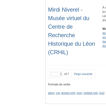
À 
Mirdi Niverel -
la
Lé
Musée virtuel du
d'
Centre de
Mo
de
Recherche
en
lie
Historique du Léon
do
(CRHiL)
of 7
Page suivante
Formats de sortie
atom
,
csv
,
dcmes-xml
,
json
,
omeka-xml
,
rss2