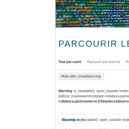
PARCOURIR L
Tout parcourir
Parcourir par mot-clé
R
Mots-clés: crowdsourcing
Warning
: is_readable(): open_basedir restric
path(s): (/var/www/vhosts/anr-collabora.parisn
collabora.parisnanterre.fr/httpdocs/observa
Warning
Page suivante
: is_readable(): open_basedir restr