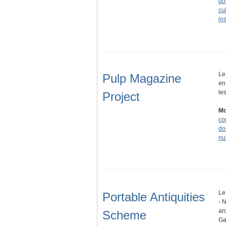
do
cu
in
Le
Pulp Magazine
en
le
Project
Mo
co
do
nu
Le
Portable Antiquities
- 
ar
Scheme
Ga