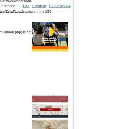
(/var/www/vhosts/anr-
Trier par :
Titre
Créateur
Date d'ajout
ries/Zend/Loader.php
on line
186
ormHidden.php) is not within the allowed