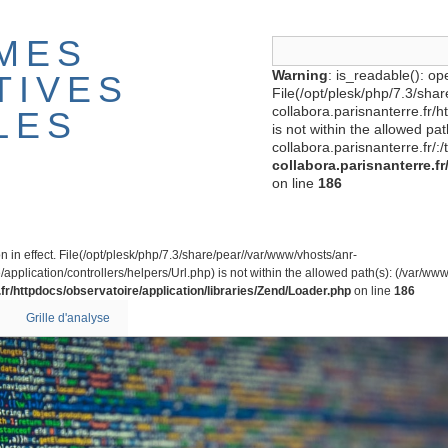
MES
Warning
: is_readable(): ope
TIVES
File(/opt/plesk/php/7.3/sha
collabora.parisnanterre.fr/
LES
is not within the allowed pa
collabora.parisnanterre.fr/:/
collabora.parisnanterre.f
on line
186
on in effect. File(/opt/plesk/php/7.3/share/pear//var/www/vhosts/anr-
application/controllers/helpers/Url.php) is not within the allowed path(s): (/var/www/
fr/httpdocs/observatoire/application/libraries/Zend/Loader.php
on line
186
Grille d'analyse