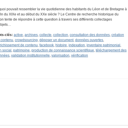
quoi pouvait ressembler la vie quotidienne des habitants du Léon et de Bretagne à
 fin du XIXe et au début du XXe siècle ? Le Centre de recherche historique du
on tente de répondre à cette question à travers ses différents collectages
objets…
ts-clés:
active
,
archives
,
collecte
,
collection
,
consultation des données
,
création
 contenu
,
crowdsourcing
,
déposer un document
,
données ouvertes
,
richissement de contenu
,
facebook
,
histoire
,
indexation
,
inventaire patrimonial
,
n social
,
patrimoine
,
production de connaissance scientifique
,
téléchargement des
nnées
,
validation institutionnelle
,
valorisation
,
vérification