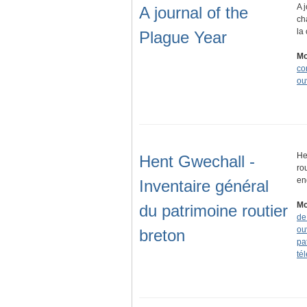
A 
A journal of the
ch
la
Plague Year
Mo
co
ou
He
Hent Gwechall -
ro
en
Inventaire général
Mo
du patrimoine routier
de
ou
breton
pa
té