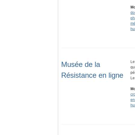
Mo
do
ph
mé
hu
Le
Musée de la
qu
pé
Résistance en ligne
Le
Mo
cr
en
hu