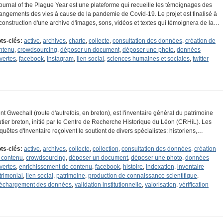
journal of the Plague Year est une plateforme qui recueille les témoignages des
angements des vies à cause de la pandemie de Covid-19. Le projet est finalisé à
 construction d'une archive d'images, sons, vidéos et textes qui témoignera de la…
ts-clés:
active
,
archives
,
charte
,
collecte
,
consultation des données
,
création de
ntenu
,
crowdsourcing
,
déposer un document
,
déposer une photo
,
données
vertes
,
facebook
,
instagram
,
lien social
,
sciences humaines et sociales
,
twitter
nt Gwechall (route d'autrefois, en breton), est l'inventaire général du patrimoine
utier breton, initié par le Centre de Recherche Historique du Léon (CRHiL). Les
quêtes d'Inventaire reçoivent le soutient de divers spécialistes: historiens,…
ts-clés:
active
,
archives
,
collecte
,
collection
,
consultation des données
,
création
 contenu
,
crowdsourcing
,
déposer un document
,
déposer une photo
,
données
vertes
,
enrichissement de contenu
,
facebook
,
histoire
,
indexation
,
inventaire
trimonial
,
lien social
,
patrimoine
,
production de connaissance scientifique
,
léchargement des données
,
validation institutionnelle
,
valorisation
,
vérification