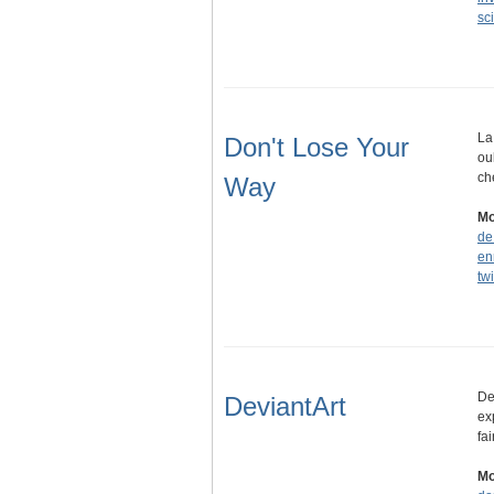
sc
La
Don't Lose Your
ou
ch
Way
Mo
de
en
twi
De
DeviantArt
ex
fa
Mo