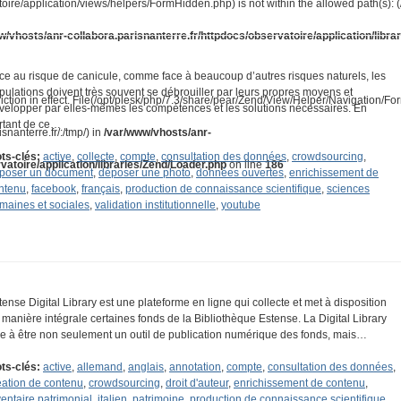
toire/application/views/helpers/FormHidden.php) is not within the allowed path(s): 
w/vhosts/anr-collabora.parisnanterre.fr/httpdocs/observatoire/application/libra
ce au risque de canicule, comme face à beaucoup d’autres risques naturels, les
pulations doivent très souvent se débrouiller par leurs propres moyens et
riction in effect. File(/opt/plesk/php/7.3/share/pear/Zend/View/Helper/Navigation/F
velopper par elles-mêmes les compétences et les solutions nécessaires. En
rtant de ce…
snanterre.fr/:/tmp/) in
/var/www/vhosts/anr-
ts-clés:
active
,
collecte
,
compte
,
consultation des données
,
crowdsourcing
,
vatoire/application/libraries/Zend/Loader.php
on line
186
poser un document
,
déposer une photo
,
données ouvertes
,
enrichissement de
ntenu
,
facebook
,
français
,
production de connaissance scientifique
,
sciences
maines et sociales
,
validation institutionnelle
,
youtube
tense Digital Library est une plateforme en ligne qui collecte et met à disposition
 manière intégrale certaines fonds de la Bibliothèque Estense. La Digital Library
se à être non seulement un outil de publication numérique des fonds, mais…
ts-clés:
active
,
allemand
,
anglais
,
annotation
,
compte
,
consultation des données
,
éation de contenu
,
crowdsourcing
,
droit d'auteur
,
enrichissement de contenu
,
ventaire patrimonial
,
italien
,
patrimoine
,
production de connaissance scientifique
,