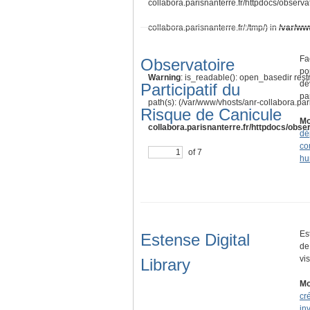
collabora.parisnanterre.fr/httpdocs/observa
collabora.parisnanterre.fr/:/tmp/) in
/var/ww
Fa
Observatoire
po
Warning
: is_readable(): open_basedir rest
dé
Participatif du
pa
path(s): (/var/www/vhosts/anr-collabora.pari
Risque de Canicule
Mo
collabora.parisnanterre.fr/httpdocs/obser
dé
co
of 7
hu
Es
Estense Digital
de
vi
Library
Mo
cr
in