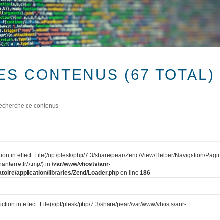
ES CONTENUS (67 TOTAL)
echerche de contenus
tion in effect. File(/opt/plesk/php/7.3/share/pear/Zend/View/Helper/Navigation/Pagi
anterre.fr/:/tmp/) in
/var/www/vhosts/anr-
toire/application/libraries/Zend/Loader.php
on line
186
iction in effect. File(/opt/plesk/php/7.3/share/pear//var/www/vhosts/anr-