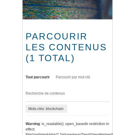
PARCOURIR
LES CONTENUS
(1 TOTAL)
Tout parcourir
Parcourir par mot-clé
Recherche de contenus
Mots-clés: blockchain
Warning
: is_readable(): open_basedir restriction in
effect.
File(/opt/plesk/php/7.3/share/pear/Zend/View/Helper/Navigation/P