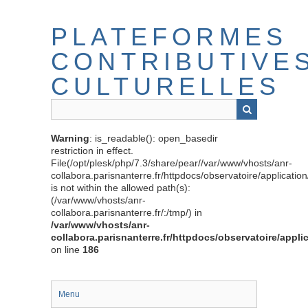
Passer
au
PLATEFORMES
contenu
principal
CONTRIBUTIVE
CULTURELLES
Warning
: is_readable(): open_basedir
restriction in effect.
File(/opt/plesk/php/7.3/share/pear//var/www/vhosts/anr-
collabora.parisnanterre.fr/httpdocs/observatoire/applicati
is not within the allowed path(s):
(/var/www/vhosts/anr-
collabora.parisnanterre.fr/:/tmp/) in
/var/www/vhosts/anr-
collabora.parisnanterre.fr/httpdocs/observatoire/appli
on line
186
Menu