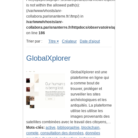
is not within the allowed path(s):
(/var/www/vhosts/anr-
collabora.parisnanterre.fr/:/tmp/) in
/var/www/vhosts/anr-
collabora.parisnanterre.fr/httpdocs/observatoire/application/lib
on line
186
Trier par :
Titre
Créateur
Date d'ajout
GlobalXplorer
GlobalXplorer est une
plateforme en ligne qui
a comme bout de
trouver, protéger et
surveiller les sites
archéologiques et les
antiquités. La plateforme
utilise les utilise les
images provenants des
satellites combinées avec le travail des citoyens,…
Mots-clés:
active
,
bibliographie
,
blockchain
,
compte
,
consultation des données
,
données