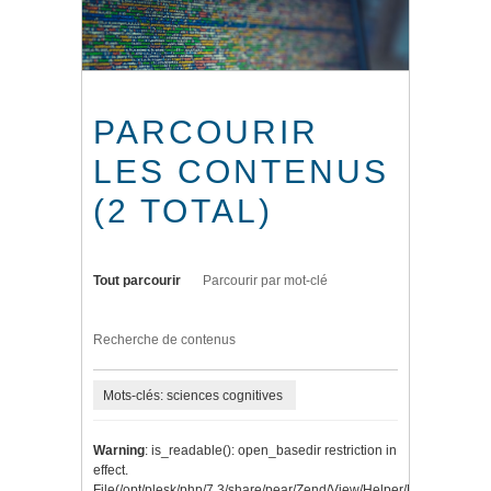
PARCOURIR
LES CONTENUS
(2 TOTAL)
Tout parcourir
Parcourir par mot-clé
Recherche de contenus
Mots-clés: sciences cognitives
Warning
: is_readable(): open_basedir restriction in
effect.
File(/opt/plesk/php/7.3/share/pear/Zend/View/Helper/Navigation/P