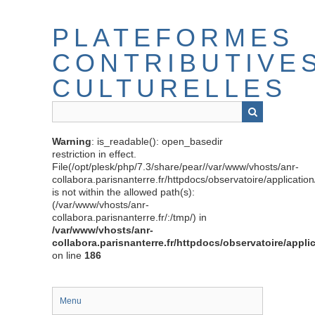
Passer
au
PLATEFORMES
contenu
principal
CONTRIBUTIVE
CULTURELLES
Warning
: is_readable(): open_basedir
restriction in effect.
File(/opt/plesk/php/7.3/share/pear//var/www/vhosts/anr-
collabora.parisnanterre.fr/httpdocs/observatoire/applicati
is not within the allowed path(s):
(/var/www/vhosts/anr-
collabora.parisnanterre.fr/:/tmp/) in
/var/www/vhosts/anr-
collabora.parisnanterre.fr/httpdocs/observatoire/appli
on line
186
Menu