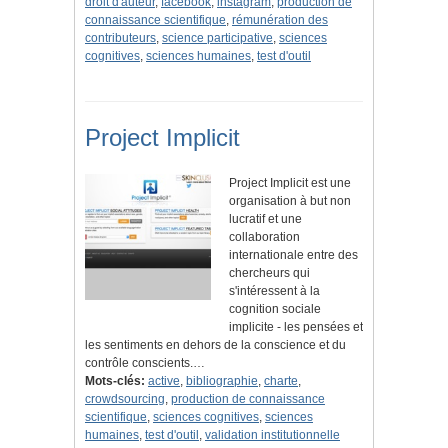
droit d'auteur
,
facebook
,
instagram
,
production de
connaissance scientifique
,
rémunération des
contributeurs
,
science participative
,
sciences
cognitives
,
sciences humaines
,
test d'outil
Project Implicit
Project Implicit est une
organisation à but non
lucratif et une
collaboration
internationale entre des
chercheurs qui
s'intéressent à la
cognition sociale
implicite - les pensées et
les sentiments en dehors de la conscience et du
contrôle conscients.…
Mots-clés:
active
,
bibliographie
,
charte
,
crowdsourcing
,
production de connaissance
scientifique
,
sciences cognitives
,
sciences
humaines
,
test d'outil
,
validation institutionnelle