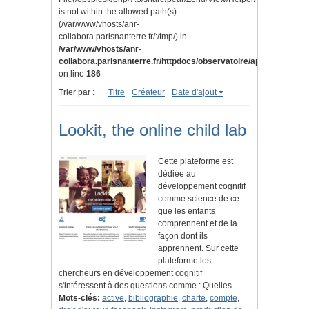
is not within the allowed path(s):
(/var/www/vhosts/anr-
collabora.parisnanterre.fr/:/tmp/) in
/var/www/vhosts/anr-
collabora.parisnanterre.fr/httpdocs/observatoire/application/lib
on line
186
Trier par :
Titre
Créateur
Date d'ajout
Lookit, the online child lab
Cette plateforme est
dédiée au
développement cognitif
comme science de ce
que les enfants
comprennent et de la
façon dont ils
apprennent. Sur cette
plateforme les
chercheurs en développement cognitif
s'intéressent à des questions comme : Quelles…
Mots-clés:
active
,
bibliographie
,
charte
,
compte
,