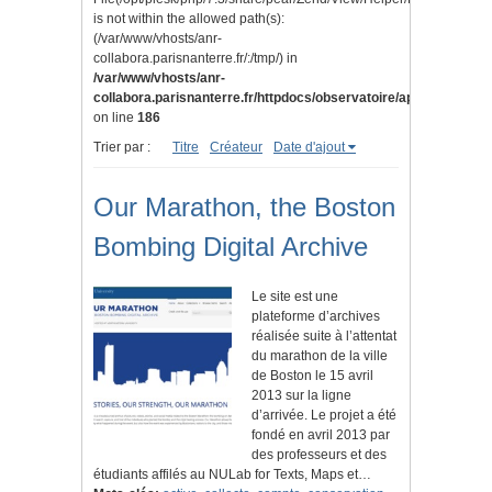
is not within the allowed path(s):
(/var/www/vhosts/anr-
collabora.parisnanterre.fr/:/tmp/) in
/var/www/vhosts/anr-
collabora.parisnanterre.fr/httpdocs/observatoire/application/lib
on line
186
Trier par :
Titre
Créateur
Date d'ajout
Our Marathon, the Boston
Bombing Digital Archive
Le site est une
plateforme d’archives
réalisée suite à l’attentat
du marathon de la ville
de Boston le 15 avril
2013 sur la ligne
d’arrivée. Le projet a été
fondé en avril 2013 par
des professeurs et des
étudiants affilés au NULab for Texts, Maps et…