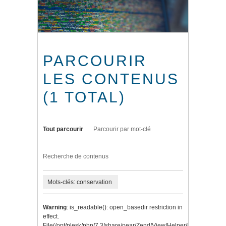
PARCOURIR
LES CONTENUS
(1 TOTAL)
Tout parcourir
Parcourir par mot-clé
Recherche de contenus
Mots-clés: conservation
Warning
: is_readable(): open_basedir restriction in
effect.
File(/opt/plesk/php/7.3/share/pear/Zend/View/Helper/Navigation/P