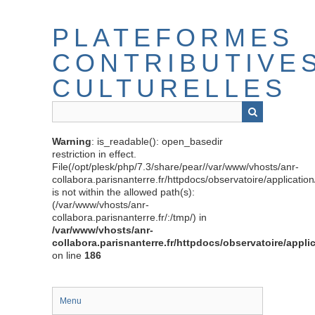
Passer
au
PLATEFORMES
contenu
principal
CONTRIBUTIVE
CULTURELLES
Warning
: is_readable(): open_basedir
restriction in effect.
File(/opt/plesk/php/7.3/share/pear//var/www/vhosts/anr-
collabora.parisnanterre.fr/httpdocs/observatoire/applicati
is not within the allowed path(s):
(/var/www/vhosts/anr-
collabora.parisnanterre.fr/:/tmp/) in
/var/www/vhosts/anr-
collabora.parisnanterre.fr/httpdocs/observatoire/appli
on line
186
Menu