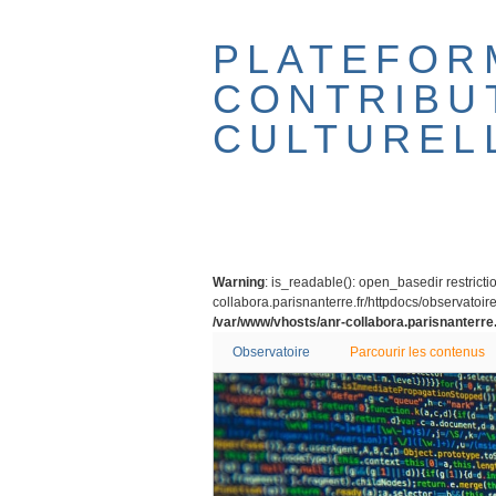
Passer
au
PLATEFOR
contenu
principal
CONTRIBU
CULTUREL
Warning
: is_readable(): open_basedir restricti
collabora.parisnanterre.fr/httpdocs/observatoire/
/var/www/vhosts/anr-collabora.parisnanterre.
Observatoire
Parcourir les contenus