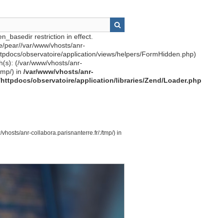
n_basedir restriction in effect.
re/pear//var/www/vhosts/anr-
httpdocs/observatoire/application/views/helpers/FormHidden.php)
th(s): (/var/www/vhosts/anr-
tmp/) in
/var/www/vhosts/anr-
r/httpdocs/observatoire/application/libraries/Zend/Loader.php
vhosts/anr-collabora.parisnanterre.fr/:/tmp/) in