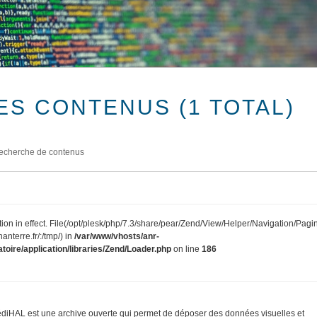
ES CONTENUS (1 TOTAL)
echerche de contenus
tion in effect. File(/opt/plesk/php/7.3/share/pear/Zend/View/Helper/Navigation/Pagi
anterre.fr/:/tmp/) in
/var/www/vhosts/anr-
toire/application/libraries/Zend/Loader.php
on line
186
diHAL est une archive ouverte qui permet de déposer des données visuelles et