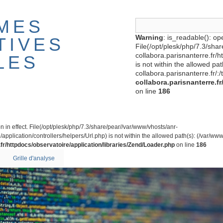
MES
Warning
: is_readable(): ope
TIVES
File(/opt/plesk/php/7.3/sha
collabora.parisnanterre.fr/
LES
is not within the allowed pa
collabora.parisnanterre.fr/:/
collabora.parisnanterre.f
on line
186
on in effect. File(/opt/plesk/php/7.3/share/pear//var/www/vhosts/anr-
application/controllers/helpers/Url.php) is not within the allowed path(s): (/var/www/
fr/httpdocs/observatoire/application/libraries/Zend/Loader.php
on line
186
Grille d'analyse