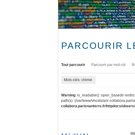
PARCOURIR L
Tout parcourir
Parcourir par mot-clé
R
Mots-clés: chimie
Warning
: is_readable(): open_basedir restric
path(s): (/var/www/vhosts/anr-collabora.parisn
collabora.parisnanterre.fr/httpdocs/observa
Mé