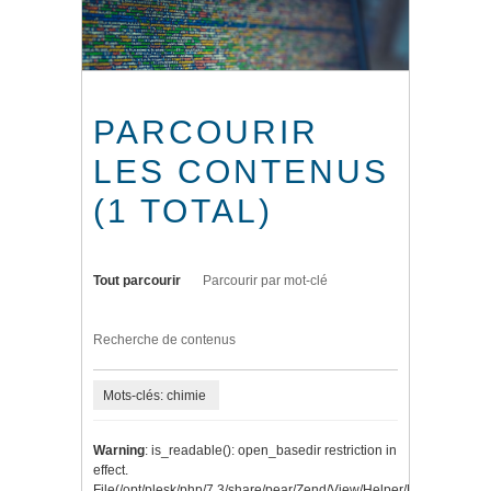
PARCOURIR
LES CONTENUS
(1 TOTAL)
Tout parcourir
Parcourir par mot-clé
Recherche de contenus
Mots-clés: chimie
Warning
: is_readable(): open_basedir restriction in
effect.
File(/opt/plesk/php/7.3/share/pear/Zend/View/Helper/Navigation/P