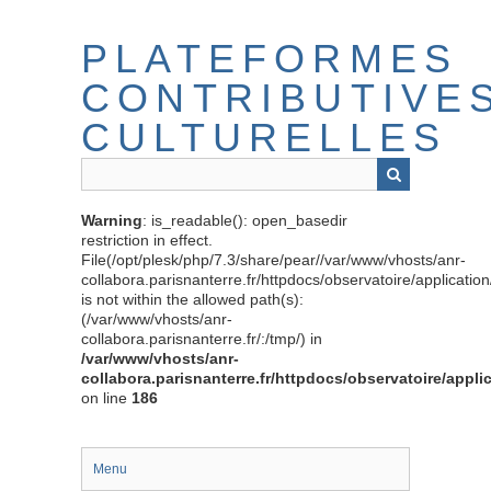
Passer
au
PLATEFORMES
contenu
principal
CONTRIBUTIVE
CULTURELLES
Warning
: is_readable(): open_basedir
restriction in effect.
File(/opt/plesk/php/7.3/share/pear//var/www/vhosts/anr-
collabora.parisnanterre.fr/httpdocs/observatoire/applicati
is not within the allowed path(s):
(/var/www/vhosts/anr-
collabora.parisnanterre.fr/:/tmp/) in
/var/www/vhosts/anr-
collabora.parisnanterre.fr/httpdocs/observatoire/appli
on line
186
Menu