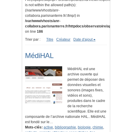
is not within the allowed path(s):
(/var/www/vhosts/anr-
collabora.parisnanterre.fr/:/tmp/) in
/var/www/vhosts/anr-
collabora.parisnanterre.fr/httpdocs/observatoire/application/lib
on line
186
Trier par :
Titre
Créateur
Date d'ajout
MédiHAL
MédiHAL est une
archive ouverte qui
permet de déposer des
données visuelles et
sonores (images fixes,
vidéos et sons),
produites dans le cadre
de la recherche
scientifique. Elle est une
composante de l’archive nationale HAL.. MédiHAL
est fondé sur le…
Mots-clés:
active
,
bibliographie
,
biologie
,
chimie
,