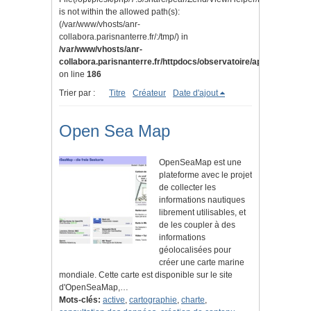
is not within the allowed path(s):
(/var/www/vhosts/anr-
collabora.parisnanterre.fr/:/tmp/) in
/var/www/vhosts/anr-
collabora.parisnanterre.fr/httpdocs/observatoire/application/lib
on line
186
Trier par :
Titre
Créateur
Date d'ajout
Open Sea Map
OpenSeaMap est une
plateforme avec le projet
de collecter les
informations nautiques
librement utilisables, et
de les coupler à des
informations
géolocalisées pour
créer une carte marine
mondiale. Cette carte est disponible sur le site
d'OpenSeaMap,…
Mots-clés:
active
,
cartographie
,
charte
,