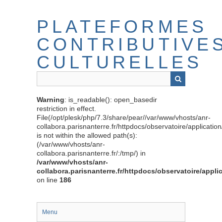
Passer
au
PLATEFORMES
contenu
principal
CONTRIBUTIVE
CULTURELLES
Warning
: is_readable(): open_basedir
restriction in effect.
File(/opt/plesk/php/7.3/share/pear//var/www/vhosts/anr-
collabora.parisnanterre.fr/httpdocs/observatoire/applicati
is not within the allowed path(s):
(/var/www/vhosts/anr-
collabora.parisnanterre.fr/:/tmp/) in
/var/www/vhosts/anr-
collabora.parisnanterre.fr/httpdocs/observatoire/appli
on line
186
Menu