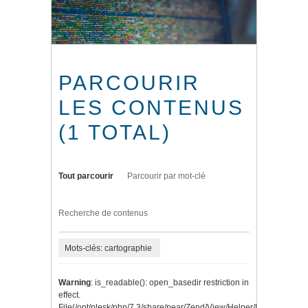
PARCOURIR
LES CONTENUS
(1 TOTAL)
Tout parcourir
Parcourir par mot-clé
Recherche de contenus
Mots-clés: cartographie
Warning
: is_readable(): open_basedir restriction in
effect.
File(/opt/plesk/php/7.3/share/pear/Zend/View/Helper/Navigation/P