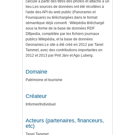
calculé à partir des titres des photos et attaché à un
lieu.Les sources de données ont été récoltées à
l'aide des API du web public (Panoramio et
Foursquare) ou téléchargées dans le format
sémantique déjà converti : Wikipédia téléchargé
sous la forme de la base de données RDF
DBpedia, complétée par les fichiers journaux
publics Wikipédia, et la base de données
Geonames.Le site a été créé en 2012 par Tanel
Tammet, avec des contributions importantes en
2012 et 2013 par Priit Järv et Ago Luberg.
Domaine
Patrimoine et tourisme
Créateur
Informel/Individuel
Acteurs (partenaires, financeurs,
etc)
Tanel Tammet