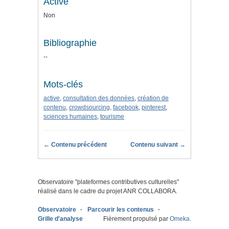
Active
Non
Bibliographie
--
Mots-clés
active
,
consultation des données
,
création de
contenu
,
crowdsourcing
,
facebook
,
pinterest
,
sciences humaines
,
tourisme
← Contenu précédent
Contenu suivant →
Observatoire "
plateformes contributives culturelles
"
réalisé dans le cadre du projet ANR COLLABORA.
Observatoire
Parcourir les contenus
Grille d'analyse
Fièrement propulsé par
Omeka
.