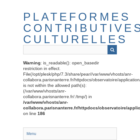
Passer
au
PLATEFORMES
contenu
principal
CONTRIBUTIVE
CULTURELLES
Warning
: is_readable(): open_basedir
restriction in effect.
File(/opt/plesk/php/7.3/share/pear//var/www/vhosts/anr-
collabora.parisnanterre.fr/httpdocs/observatoire/applicati
is not within the allowed path(s):
(/var/www/vhosts/anr-
collabora.parisnanterre.fr/:/tmp/) in
/var/www/vhosts/anr-
collabora.parisnanterre.fr/httpdocs/observatoire/appli
on line
186
Menu