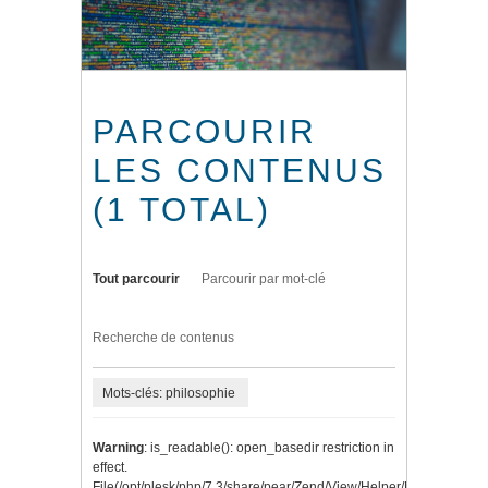
PARCOURIR
LES CONTENUS
(1 TOTAL)
Tout parcourir
Parcourir par mot-clé
Recherche de contenus
Mots-clés: philosophie
Warning
: is_readable(): open_basedir restriction in
effect.
File(/opt/plesk/php/7.3/share/pear/Zend/View/Helper/Navigation/P