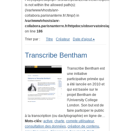
is not within the allowed path(s):
(/var/www/vhosts/anr-
collabora.parisnanterre.fr/:/tmp/) in
/var/www/vhosts/anr-
collabora.parisnanterre.fr/httpdocs/observatoire/application/lib
on line
186
Trier par :
Titre
Créateur
Date d'ajout
Transcribe Bentham
Transcribe Bentham est
une initiative
participative primée qui
a été lancée en 2010 et
qui est basée sur le
projet Bentham de
l'University College
London. Son but est de
faire participer le public
à la transcription (ou dactylographie) en ligne de…
Mots-clés:
active
,
charte
,
compte utilisateur
,
consultation des données
,
création de contenu
,