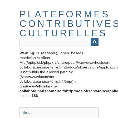
Passer
au
PLATEFORMES
contenu
principal
CONTRIBUTIVE
CULTURELLES
Warning
: is_readable(): open_basedir
restriction in effect.
File(/opt/plesk/php/7.3/share/pear//var/www/vhosts/anr-
collabora.parisnanterre.fr/httpdocs/observatoire/applicati
is not within the allowed path(s):
(/var/www/vhosts/anr-
collabora.parisnanterre.fr/:/tmp/) in
/var/www/vhosts/anr-
collabora.parisnanterre.fr/httpdocs/observatoire/appli
on line
186
Menu