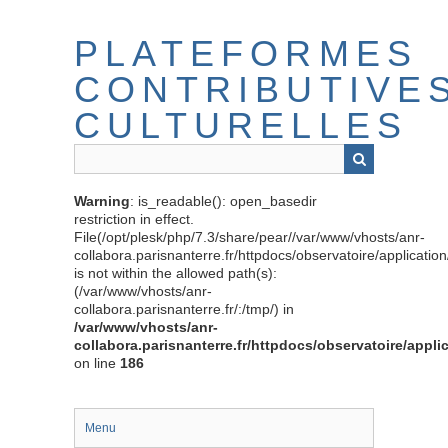
Passer
au
PLATEFORMES
contenu
principal
CONTRIBUTIVE
CULTURELLES
Warning
: is_readable(): open_basedir
restriction in effect.
File(/opt/plesk/php/7.3/share/pear//var/www/vhosts/anr-
collabora.parisnanterre.fr/httpdocs/observatoire/applicati
is not within the allowed path(s):
(/var/www/vhosts/anr-
collabora.parisnanterre.fr/:/tmp/) in
/var/www/vhosts/anr-
collabora.parisnanterre.fr/httpdocs/observatoire/appli
on line
186
Menu