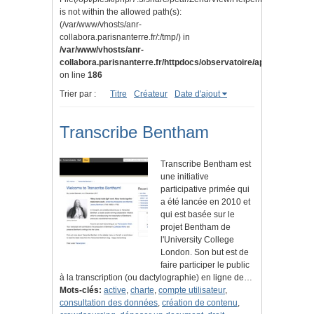
is not within the allowed path(s):
(/var/www/vhosts/anr-
collabora.parisnanterre.fr/:/tmp/) in
/var/www/vhosts/anr-
collabora.parisnanterre.fr/httpdocs/observatoire/application/lib
on line
186
Trier par :
Titre
Créateur
Date d'ajout
Transcribe Bentham
Transcribe Bentham est
une initiative
participative primée qui
a été lancée en 2010 et
qui est basée sur le
projet Bentham de
l'University College
London. Son but est de
faire participer le public
à la transcription (ou dactylographie) en ligne de…
Mots-clés:
active
,
charte
,
compte utilisateur
,
consultation des données
,
création de contenu
,