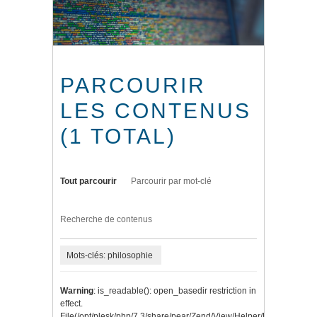
PARCOURIR
LES CONTENUS
(1 TOTAL)
Tout parcourir
Parcourir par mot-clé
Recherche de contenus
Mots-clés: philosophie
Warning
: is_readable(): open_basedir restriction in
effect.
File(/opt/plesk/php/7.3/share/pear/Zend/View/Helper/Navigation/P