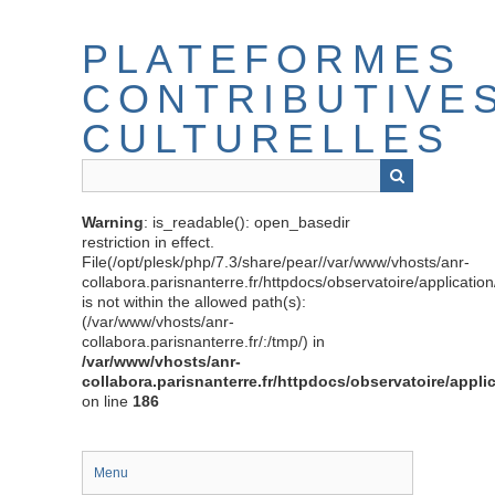
Passer
au
PLATEFORMES
contenu
principal
CONTRIBUTIVE
CULTURELLES
Warning
: is_readable(): open_basedir
restriction in effect.
File(/opt/plesk/php/7.3/share/pear//var/www/vhosts/anr-
collabora.parisnanterre.fr/httpdocs/observatoire/applicati
is not within the allowed path(s):
(/var/www/vhosts/anr-
collabora.parisnanterre.fr/:/tmp/) in
/var/www/vhosts/anr-
collabora.parisnanterre.fr/httpdocs/observatoire/appli
on line
186
Menu