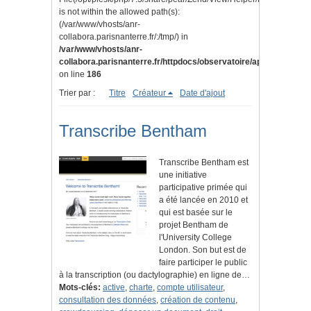
is not within the allowed path(s):
(/var/www/vhosts/anr-
collabora.parisnanterre.fr/:/tmp/) in
/var/www/vhosts/anr-
collabora.parisnanterre.fr/httpdocs/observatoire/application/lib
on line
186
Trier par :
Titre
Créateur
Date d'ajout
Transcribe Bentham
Transcribe Bentham est
une initiative
participative primée qui
a été lancée en 2010 et
qui est basée sur le
projet Bentham de
l'University College
London. Son but est de
faire participer le public
à la transcription (ou dactylographie) en ligne de…
Mots-clés:
active
,
charte
,
compte utilisateur
,
consultation des données
,
création de contenu
,