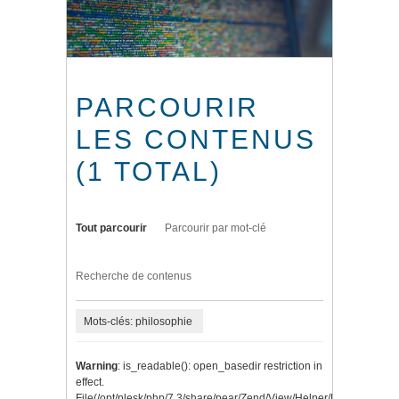
PARCOURIR
LES CONTENUS
(1 TOTAL)
Tout parcourir
Parcourir par mot-clé
Recherche de contenus
Mots-clés: philosophie
Warning
: is_readable(): open_basedir restriction in
effect.
File(/opt/plesk/php/7.3/share/pear/Zend/View/Helper/Navigation/P