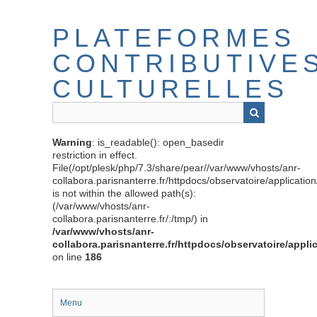
Passer
au
PLATEFORMES
contenu
principal
CONTRIBUTIVE
CULTURELLES
Warning
: is_readable(): open_basedir
restriction in effect.
File(/opt/plesk/php/7.3/share/pear//var/www/vhosts/anr-
collabora.parisnanterre.fr/httpdocs/observatoire/applicati
is not within the allowed path(s):
(/var/www/vhosts/anr-
collabora.parisnanterre.fr/:/tmp/) in
/var/www/vhosts/anr-
collabora.parisnanterre.fr/httpdocs/observatoire/appli
on line
186
Menu