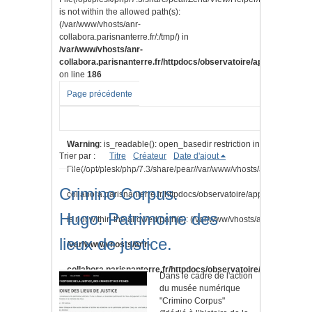
is not within the allowed path(s):
(/var/www/vhosts/anr-
collabora.parisnanterre.fr/:/tmp/) in
/var/www/vhosts/anr-
collabora.parisnanterre.fr/httpdocs/observatoire/application/lib
on line
186
Page précédente
Warning
: is_readable(): open_basedir restriction in effect.
Trier par :
Titre
Créateur
Date d'ajout
File(/opt/plesk/php/7.3/share/pear//var/www/vhosts/anr-
Crimino Corpus.
collabora.parisnanterre.fr/httpdocs/observatoire/application/vi
Hugo. Patrimoine des
is not within the allowed path(s): (/var/www/vhosts/anr-collabora.pa
lieux de justice.
/var/www/vhosts/anr-
collabora.parisnanterre.fr/httpdocs/observatoire/application/l
Dans le cadre de l'action
du musée numérique
on line
186
"Crimino Corpus"