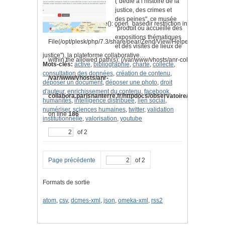
("dédié à l’histoire de la
justice, des crimes et
des peines", ce musée
Warning
: is_readable(): open_basedir restriction in effect.
"produit ou accueille des
expositions thématiques
File(/opt/plesk/php/7.3/share/pear/Zend/View/Helper/Navigation
et des visites de lieux de
justice"), la plateforme collaborative…
within the allowed path(s): (/var/www/vhosts/anr-collabora.parisnan
Mots-clés:
active
,
bibliographie
,
charte
,
collecte
,
consultation des données
,
création de contenu
,
/var/www/vhosts/anr-
déposer un document
,
déposer une photo
,
droit
d'auteur
,
enrichissement du contenu
,
facebook
,
collabora.parisnanterre.fr/httpdocs/observatoire/application/l
humanités
,
intelligence distribuée
,
lien social
,
numériser
,
sciences humaines
,
twitter
,
validation
on line
186
institutionnelle
,
valorisation
,
youtube
of 2
Page précédente
of 2
Formats de sortie
atom
,
csv
,
dcmes-xml
,
json
,
omeka-xml
,
rss2