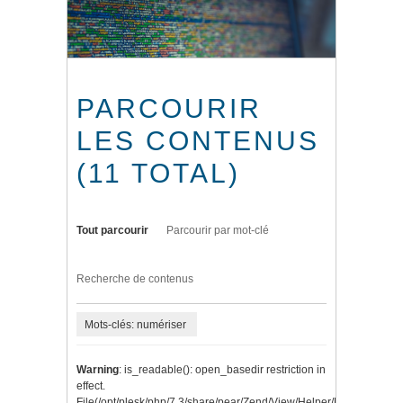
PARCOURIR
LES CONTENUS
(11 TOTAL)
Tout parcourir
Parcourir par mot-clé
Recherche de contenus
Mots-clés: numériser
Warning
: is_readable(): open_basedir restriction in
effect.
File(/opt/plesk/php/7.3/share/pear/Zend/View/Helper/Navigation/P