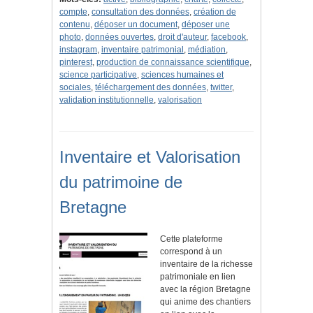
compte
,
consultation des données
,
création de
contenu
,
déposer un document
,
déposer une
photo
,
données ouvertes
,
droit d'auteur
,
facebook
,
instagram
,
inventaire patrimonial
,
médiation
,
pinterest
,
production de connaissance scientifique
,
science participative
,
sciences humaines et
sociales
,
téléchargement des données
,
twitter
,
validation institutionnelle
,
valorisation
Inventaire et Valorisation
du patrimoine de
Bretagne
Cette plateforme
correspond à un
inventaire de la richesse
patrimoniale en lien
avec la région Bretagne
qui anime des chantiers