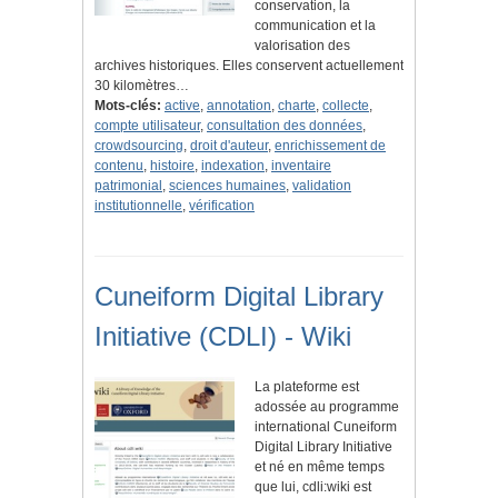
conservation, la
communication et la
valorisation des
archives historiques. Elles conservent actuellement
30 kilomètres…
Mots-clés:
active
,
annotation
,
charte
,
collecte
,
compte utilisateur
,
consultation des données
,
crowdsourcing
,
droit d'auteur
,
enrichissement de
contenu
,
histoire
,
indexation
,
inventaire
patrimonial
,
sciences humaines
,
validation
institutionnelle
,
vérification
Cuneiform Digital Library
Initiative (CDLI) - Wiki
La plateforme est
adossée au programme
international Cuneiform
Digital Library Initiative
et né en même temps
que lui, cdli:wiki est