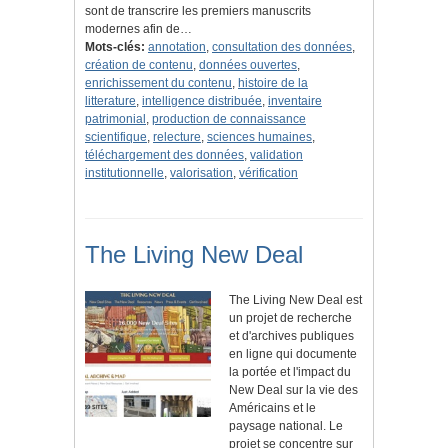
sont de transcrire les premiers manuscrits
modernes afin de…
Mots-clés:
annotation
,
consultation des données
,
création de contenu
,
données ouvertes
,
enrichissement du contenu
,
histoire de la
litterature
,
intelligence distribuée
,
inventaire
patrimonial
,
production de connaissance
scientifique
,
relecture
,
sciences humaines
,
téléchargement des données
,
validation
institutionnelle
,
valorisation
,
vérification
The Living New Deal
The Living New Deal est
un projet de recherche
et d'archives publiques
en ligne qui documente
la portée et l'impact du
New Deal sur la vie des
Américains et le
paysage national. Le
projet se concentre sur