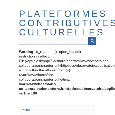
Passer
au
PLATEFORMES
contenu
principal
CONTRIBUTIVE
CULTURELLES
Warning
: is_readable(): open_basedir
restriction in effect.
File(/opt/plesk/php/7.3/share/pear//var/www/vhosts/anr-
collabora.parisnanterre.fr/httpdocs/observatoire/applicati
is not within the allowed path(s):
(/var/www/vhosts/anr-
collabora.parisnanterre.fr/:/tmp/) in
/var/www/vhosts/anr-
collabora.parisnanterre.fr/httpdocs/observatoire/appli
on line
186
Menu