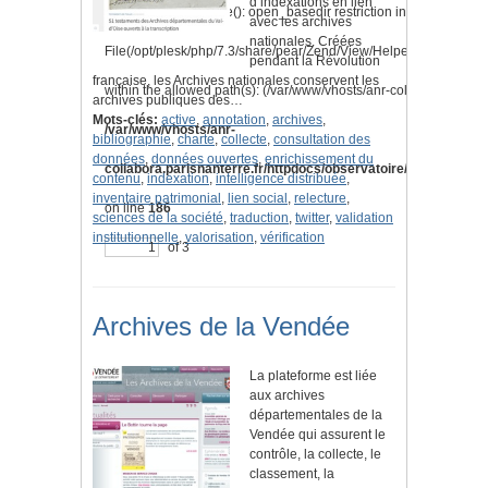
d’indexations en lien
Warning
: is_readable(): open_basedir restriction in effect.
avec les archives
nationales. Créées
File(/opt/plesk/php/7.3/share/pear/Zend/View/Helper/Navigation
pendant la Révolution
française, les Archives nationales conservent les
within the allowed path(s): (/var/www/vhosts/anr-collabora.parisnan
archives publiques des…
Mots-clés:
active
,
annotation
,
archives
,
/var/www/vhosts/anr-
bibliographie
,
charte
,
collecte
,
consultation des
données
,
données ouvertes
,
enrichissement du
collabora.parisnanterre.fr/httpdocs/observatoire/application/l
contenu
,
indexation
,
intelligence distribuée
,
inventaire patrimonial
,
lien social
,
relecture
,
on line
186
sciences de la société
,
traduction
,
twitter
,
validation
institutionnelle
,
valorisation
,
vérification
of 3
Archives de la Vendée
La plateforme est liée
aux archives
départementales de la
Vendée qui assurent le
contrôle, la collecte, le
classement, la