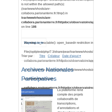
is not within the allowed path(s):
(/var/www/vhosts/anr-
collabora.parisnanterre.fr/:/tmp/) in
/var/www/vhosts/anr-
collabora.parisnanterre.fr/httpdocs/observatoire/application/lib
on line
186
Warning
Page suivante
: is_readable(): open_basedir restriction in effect.
File(/opt/plesk/php/7.3/share/pear//var/www/vhosts/anr-
Trier par :
Titre
Créateur
Date d'ajout
collabora.parisnanterre.fr/httpdocs/observatoire/application/vi
Archives Nationales
is not within the allowed path(s): (/var/www/vhosts/anr-collabora.pa
Participatives
/var/www/vhosts/anr-
collabora.parisnanterre.fr/httpdocs/observatoire/application/l
La plateforme rend
compte des projets
on line
186
collaboratifs de
transcriptions,
d’annotations et