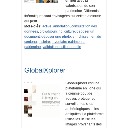
en lien avec la
valorisation de son
patrimoine. Différents
thématiques sont envisagées sur cette plateforme
qui peut…
Mots-clés:
active
,
annotation
,
consultation des
données
,
crowdsourcing
,
culture
,
déposer un
document
,
déposer une photo
,
enrichissement du
contenu
,
histoire
,
inventaire patrimonial
,
patrimoine
,
validation institutionnelle
GlobalXplorer
GlobalXplorer est une
plateforme en ligne qui
a comme bout de
trouver, protéger et
surveiller les sites
archéologiques et les
antiquités. La plateforme
utilise les utilise les
images provenants des