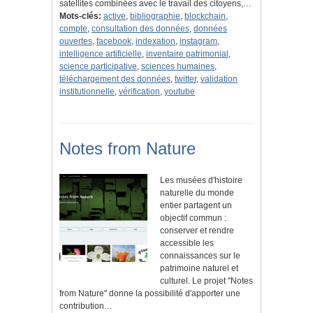
satellites combinées avec le travail des citoyens,…
Mots-clés:
active
,
bibliographie
,
blockchain
,
compte
,
consultation des données
,
données
ouvertes
,
facebook
,
indexation
,
instagram
,
intelligence artificielle
,
inventaire patrimonial
,
science participative
,
sciences humaines
,
téléchargement des données
,
twitter
,
validation
institutionnelle
,
vérification
,
youtube
Notes from Nature
Les musées d'histoire
naturelle du monde
entier partagent un
objectif commun :
conserver et rendre
accessible les
connaissances sur le
patrimoine naturel et
culturel. Le projet "Notes
from Nature" donne la possibilité d'apporter une
contribution…