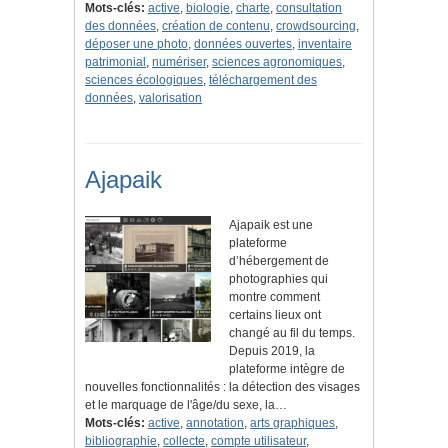
Mots-clés:
active
,
biologie
,
charte
,
consultation
des données
,
création de contenu
,
crowdsourcing
,
déposer une photo
,
données ouvertes
,
inventaire
patrimonial
,
numériser
,
sciences agronomiques
,
sciences écologiques
,
téléchargement des
données
,
valorisation
Ajapaik
Ajapaik est une
plateforme
d’hébergement de
photographies qui
montre comment
certains lieux ont
changé au fil du temps.
Depuis 2019, la
plateforme intègre de
nouvelles fonctionnalités : la détection des visages
et le marquage de l'âge/du sexe, la…
Mots-clés:
active
,
annotation
,
arts graphiques
,
bibliographie
,
collecte
,
compte utilisateur
,