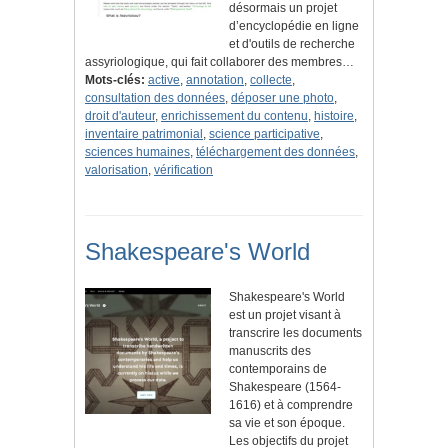
désormais un projet
d’encyclopédie en ligne
et d'outils de recherche
assyriologique, qui fait collaborer des membres…
Mots-clés:
active
,
annotation
,
collecte
,
consultation des données
,
déposer une photo
,
droit d'auteur
,
enrichissement du contenu
,
histoire
,
inventaire patrimonial
,
science participative
,
sciences humaines
,
téléchargement des données
,
valorisation
,
vérification
Shakespeare's World
Shakespeare's World
est un projet visant à
transcrire les documents
manuscrits des
contemporains de
Shakespeare (1564-
1616) et à comprendre
sa vie et son époque.
Les objectifs du projet