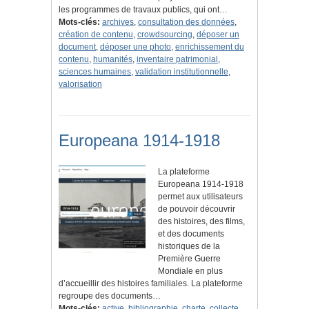
les programmes de travaux publics, qui ont…
Mots-clés:
archives
,
consultation des données
,
création de contenu
,
crowdsourcing
,
déposer un
document
,
déposer une photo
,
enrichissement du
contenu
,
humanités
,
inventaire patrimonial
,
sciences humaines
,
validation institutionnelle
,
valorisation
Europeana 1914-1918
La plateforme
Europeana 1914-1918
permet aux utilisateurs
de pouvoir découvrir
des histoires, des films,
et des documents
historiques de la
Première Guerre
Mondiale en plus
d’accueillir des histoires familiales. La plateforme
regroupe des documents…
Mots-clés:
active
,
bibliographie
,
charte
,
collecte
,