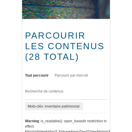
PARCOURIR
LES CONTENUS
(28 TOTAL)
Tout parcourir
Parcourir par mot-clé
Recherche de contenus
Mots-clés: inventaire patrimonial
Warning
: is_readable(): open_basedir restriction in
effect.
File(/opt/plesk/php/7.3/share/pear/Zend/View/Helper/Navigation/P