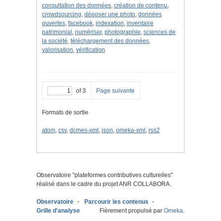
consultation des données
,
création de contenu
,
crowdsourcing
,
déposer une photo
,
données
ouvertes
,
facebook
,
indexation
,
inventaire
patrimonial
,
numériser
,
photographie
,
sciences de
la société
,
téléchargement des données
,
valorisation
,
vérification
of 3
Page suivante
Formats de sortie
atom
,
csv
,
dcmes-xml
,
json
,
omeka-xml
,
rss2
Observatoire "
plateformes contributives culturelles
"
réalisé dans le cadre du projet ANR COLLABORA.
Observatoire
Parcourir les contenus
Grille d'analyse
Fièrement propulsé par
Omeka
.