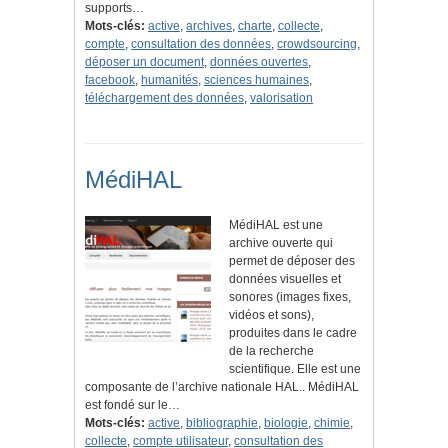
supports…
Mots-clés:
active
,
archives
,
charte
,
collecte
,
compte
,
consultation des données
,
crowdsourcing
,
déposer un document
,
données ouvertes
,
facebook
,
humanités
,
sciences humaines
,
téléchargement des données
,
valorisation
MédiHAL
MédiHAL est une
archive ouverte qui
permet de déposer des
données visuelles et
sonores (images fixes,
vidéos et sons),
produites dans le cadre
de la recherche
scientifique. Elle est une
composante de l’archive nationale HAL.. MédiHAL
est fondé sur le…
Mots-clés:
active
,
bibliographie
,
biologie
,
chimie
,
collecte
,
compte utilisateur
,
consultation des