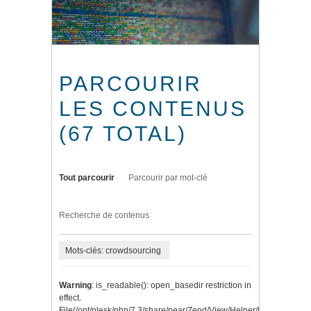
PARCOURIR
LES CONTENUS
(67 TOTAL)
Tout parcourir
Parcourir par mot-clé
Recherche de contenus
Mots-clés: crowdsourcing
Warning
: is_readable(): open_basedir restriction in
effect.
File(/opt/plesk/php/7.3/share/pear/Zend/View/Helper/Navigation/P