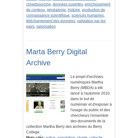
crowdsourcing
,
données ouvertes
,
enrichissement
de contenu
,
généalogie
,
histoire
,
production de
connaissance scientifique
,
sciences humaines
,
téléchargement des données
,
validation par les
pairs
,
valorisation
Marta Berry Digital
Archive
Le projet d'archives
numériques Martha
Berry (MBDA) a été
lancé à l'automne 2010
dans le but de
numériser et d'exposer à
l'usage du public et des
chercheurs l'ensemble
des documents de la
collection Martha Berry des archives du Berry
College.
Mots-clés:
active
,
annotation
,
charte
,
collecte
,