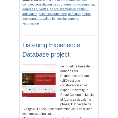
compte
,
consultation des données
,
crowdsourcing
,
données ouvertes
,
enrichissement du contenu
,
indexation
,
sciences humaines
,
téléchargement
des données
,
validation institutionnelle
,
valorisation
Listening Experience
Database project
Le projet de base de
données sur
l'expérience d'écoute
(LED) est une
collaboration entre
l'Open University, le
Royal College of Music
et (dans sa deuxième
phase) l'Université de
Glasgow. Il a reçu une subvention de 0,75 million
de livres sterling sur…