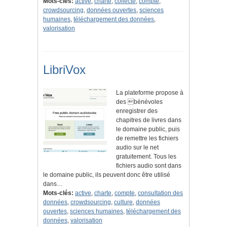
Mots-clés:
active
,
charte
,
collecte
,
compte
,
crowdsourcing
,
données ouvertes
,
sciences
humaines
,
téléchargement des données
,
valorisation
LibriVox
La plateforme propose à
des bénévoles
enregistrer des
chapitres de livres dans
le domaine public, puis
de remettre les fichiers
audio sur le net
gratuitement. Tous les
fichiers audio sont dans
le domaine public, ils peuvent donc être utilisé
dans…
Mots-clés:
active
,
charte
,
compte
,
consultation des
données
,
crowdsourcing
,
culture
,
données
ouvertes
,
sciences humaines
,
téléchargement des
données
,
valorisation