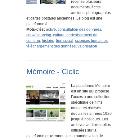
recense plusieurs
documents, écrits
anciens, photographies
et cartes postales anciennes. Le blog est une
plateforme à…
Mots-clés:
active
,
consultation des données
,
crowdsourcing
,
culture
,
enrichissement de
contenu
,
histoire
,
lien social
,
sciences humaines
,
téléchargement des données
,
valorisation
Mémoire - Ciclic
La plateforme Mémoire
est un site qui propose
l’accès à une collection
spécifique de films
amateurs réalisés
depuis les années 1920
jusqu’à nos jours. Les
archives audiovisuelles
diffusées sur la
plateforme proviennent de la numérisation de