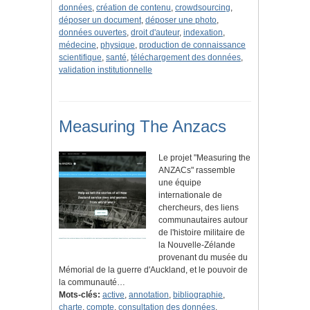
données
,
création de contenu
,
crowdsourcing
,
déposer un document
,
déposer une photo
,
données ouvertes
,
droit d'auteur
,
indexation
,
médecine
,
physique
,
production de connaissance
scientifique
,
santé
,
téléchargement des données
,
validation institutionnelle
Measuring The Anzacs
Le projet "Measuring the
ANZACs" rassemble
une équipe
internationale de
chercheurs, des liens
communautaires autour
de l'histoire militaire de
la Nouvelle-Zélande
provenant du musée du
Mémorial de la guerre d'Auckland, et le pouvoir de
la communauté…
Mots-clés:
active
,
annotation
,
bibliographie
,
charte
,
compte
,
consultation des données
,