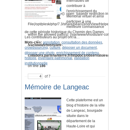
internautes de
contribuer à
l'enrichissement du
Warning
: is_readable(): open_basedir restriction in effect.
Mémorial virtuel et ainsi
participer à une
File(/opt/plesk/php/7.3/share/pear/Zend/View/Helper/Navigation
meilleure connaissance
de cette période historique du Chemin des Dames.
within the allowed path(s): (/var/www/vhosts/anr-collabora.parisnan
Les contributeurs au projet ont la…
Mots-clés:
annotation
,
consultation des données
,
/var/www/vhosts/anr-
crowdsourcing
,
culture
,
déposer un document
,
déposer une photo
,
enrichissement de contenu
,
collabora.parisnanterre.fr/httpdocs/observatoire/application/l
histoire
,
inventaire patrimonial
,
validation
institutionnelle
on line
186
of 7
Mémoire de Langeac
Cette plateforme est un
blog d’histoire de la ville
de Langeac, bourgade
située dans le
département de la
Haute-Loire et qui