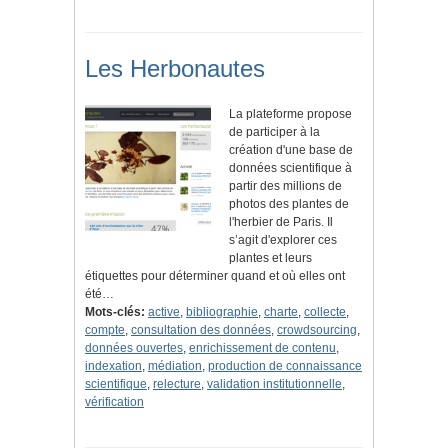
Les Herbonautes
La plateforme propose
de participer à la
création d'une base de
données scientifique à
partir des millions de
photos des plantes de
l'herbier de Paris. Il
s’agit d'explorer ces
plantes et leurs
étiquettes pour déterminer quand et où elles ont
été…
Mots-clés:
active
,
bibliographie
,
charte
,
collecte
,
compte
,
consultation des données
,
crowdsourcing
,
données ouvertes
,
enrichissement de contenu
,
indexation
,
médiation
,
production de connaissance
scientifique
,
relecture
,
validation institutionnelle
,
vérification