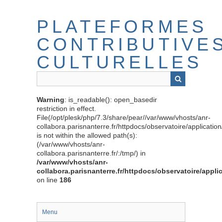
Passer
au
PLATEFORMES
contenu
principal
CONTRIBUTIVE
CULTURELLES
Warning
: is_readable(): open_basedir
restriction in effect.
File(/opt/plesk/php/7.3/share/pear//var/www/vhosts/anr-
collabora.parisnanterre.fr/httpdocs/observatoire/applicati
is not within the allowed path(s):
(/var/www/vhosts/anr-
collabora.parisnanterre.fr/:/tmp/) in
/var/www/vhosts/anr-
collabora.parisnanterre.fr/httpdocs/observatoire/appli
on line
186
Menu