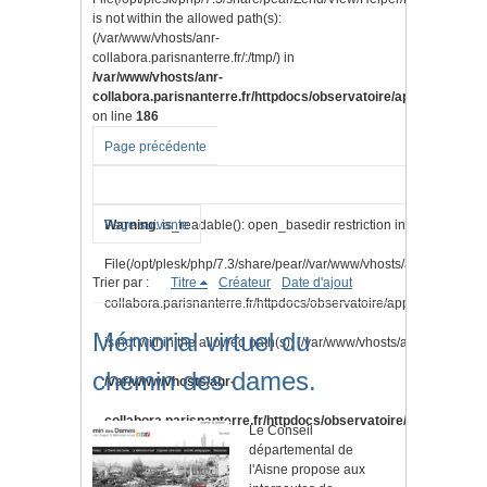
is not within the allowed path(s):
(/var/www/vhosts/anr-
collabora.parisnanterre.fr/:/tmp/) in
/var/www/vhosts/anr-
collabora.parisnanterre.fr/httpdocs/observatoire/application/lib
on line
186
Page précédente
Warning
Page suivante
: is_readable(): open_basedir restriction in effect.
File(/opt/plesk/php/7.3/share/pear//var/www/vhosts/anr-
Trier par :
Titre
Créateur
Date d'ajout
collabora.parisnanterre.fr/httpdocs/observatoire/application/vi
Mémorial virtuel du
is not within the allowed path(s): (/var/www/vhosts/anr-collabora.pa
chemin des dames.
/var/www/vhosts/anr-
collabora.parisnanterre.fr/httpdocs/observatoire/application/l
Le Conseil
départemental de
on line
186
l'Aisne propose aux