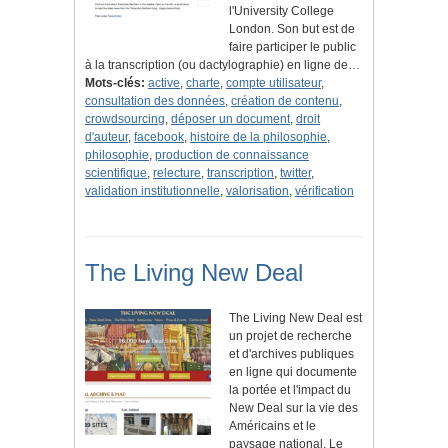
l'University College
London. Son but est de
faire participer le public
à la transcription (ou dactylographie) en ligne de…
Mots-clés:
active
,
charte
,
compte utilisateur
,
consultation des données
,
création de contenu
,
crowdsourcing
,
déposer un document
,
droit
d'auteur
,
facebook
,
histoire de la philosophie
,
philosophie
,
production de connaissance
scientifique
,
relecture
,
transcription
,
twitter
,
validation institutionnelle
,
valorisation
,
vérification
The Living New Deal
The Living New Deal est
un projet de recherche
et d'archives publiques
en ligne qui documente
la portée et l'impact du
New Deal sur la vie des
Américains et le
paysage national. Le