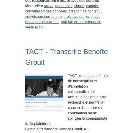
des ressources entre eux et avec des gens du…
Mots-clés:
active
,
annotation
,
charte
,
compte
,
consultation des données
,
création de contenu
,
crowdsourcing
,
culture
,
droit d'auteur
,
sciences
humaines et sociales
,
validation institutionnelle
,
vérification
TACT - Transcrire Benoîte
Groult
TACT est une plateforme
de transcription et
d'annotation
collaborative qui
accueille des projets de
recherche et permet à
chacun d'apporter sa
contribution ou de
solliciter la communauté
de la plateforme.
Le projet "Transcrire Benoite Groult" a…