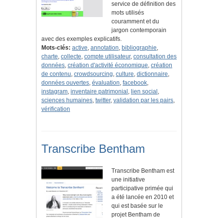
service de définition des
mots utilisés
couramment et du
jargon contemporain
avec des exemples explicatifs.
Mots-clés:
active
,
annotation
,
bibliographie
,
charte
,
collecte
,
compte utilisateur
,
consultation des
données
,
création d'activité économique
,
création
de contenu
,
crowdsourcing
,
culture
,
dictionnaire
,
données ouvertes
,
évaluation
,
facebook
,
instagram
,
inventaire patrimonial
,
lien social
,
sciences humaines
,
twitter
,
validation par les pairs
,
vérification
Transcribe Bentham
Transcribe Bentham est
une initiative
participative primée qui
a été lancée en 2010 et
qui est basée sur le
projet Bentham de