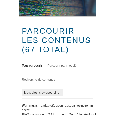
PARCOURIR
LES CONTENUS
(67 TOTAL)
Tout parcourir
Parcourir par mot-clé
Recherche de contenus
Mots-clés: crowdsourcing
Warning
: is_readable(): open_basedir restriction in
effect.
File(/opt/plesk/php/7.3/share/pear/Zend/View/Helper/Navigation/P