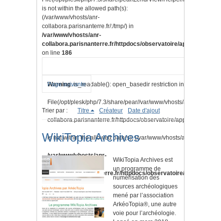
is not within the allowed path(s):
(/var/www/vhosts/anr-
collabora.parisnanterre.fr/:/tmp/) in
/var/www/vhosts/anr-
collabora.parisnanterre.fr/httpdocs/observatoire/application/lib
on line
186
Warning
Page suivante
: is_readable(): open_basedir restriction in effect.
File(/opt/plesk/php/7.3/share/pear//var/www/vhosts/anr-
Trier par :
Titre
Créateur
Date d'ajout
collabora.parisnanterre.fr/httpdocs/observatoire/application/vi
WikiTopia Archives
is not within the allowed path(s): (/var/www/vhosts/anr-collabora.pa
/var/www/vhosts/anr-
WikiTopia Archives est
un programme de
collabora.parisnanterre.fr/httpdocs/observatoire/application/l
numérisation des
sources archéologiques
on line
186
mené par l’association
ArkéoTopia®, une autre
voie pour l’archéologie.