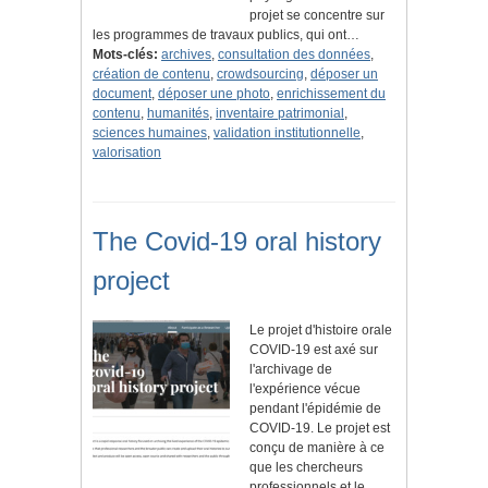
projet se concentre sur
les programmes de travaux publics, qui ont…
Mots-clés:
archives
,
consultation des données
,
création de contenu
,
crowdsourcing
,
déposer un
document
,
déposer une photo
,
enrichissement du
contenu
,
humanités
,
inventaire patrimonial
,
sciences humaines
,
validation institutionnelle
,
valorisation
The Covid-19 oral history
project
Le projet d'histoire orale
COVID-19 est axé sur
l'archivage de
l'expérience vécue
pendant l'épidémie de
COVID-19. Le projet est
conçu de manière à ce
que les chercheurs
professionnels et le