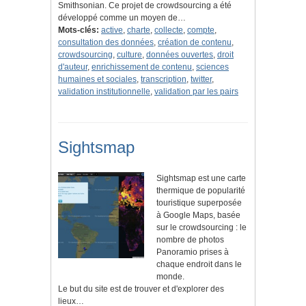
Smithsonian. Ce projet de crowdsourcing a été
développé comme un moyen de…
Mots-clés:
active
,
charte
,
collecte
,
compte
,
consultation des données
,
création de contenu
,
crowdsourcing
,
culture
,
données ouvertes
,
droit
d'auteur
,
enrichissement de contenu
,
sciences
humaines et sociales
,
transcription
,
twitter
,
validation institutionnelle
,
validation par les pairs
Sightsmap
Sightsmap est une carte
thermique de popularité
touristique superposée
à Google Maps, basée
sur le crowdsourcing : le
nombre de photos
Panoramio prises à
chaque endroit dans le
monde.
Le but du site est de trouver et d'explorer des
lieux…