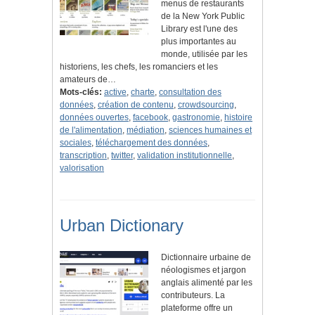
menus de restaurants
de la New York Public
Library est l'une des
plus importantes au
monde, utilisée par les
historiens, les chefs, les romanciers et les
amateurs de…
Mots-clés:
active
,
charte
,
consultation des
données
,
création de contenu
,
crowdsourcing
,
données ouvertes
,
facebook
,
gastronomie
,
histoire
de l'alimentation
,
médiation
,
sciences humaines et
sociales
,
téléchargement des données
,
transcription
,
twitter
,
validation institutionnelle
,
valorisation
Urban Dictionary
Dictionnaire urbaine de
néologismes et jargon
anglais alimenté par les
contributeurs. La
plateforme offre un