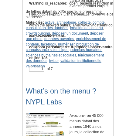
Lancé en mars 2018,
Warning
: is_readable(): open_basedir restriction in effect.
avec un premier corpus
de lettres datant du XIXe siècle, le programme
File(/opt/plesk/php/7.3/share/pear/Zend/View/Helper/Navigation
s’adresse…
Mots-clés:
active
,
archéologie
,
collecte
,
compte
,
within the allowed path(s): (/var/www/vhosts/anr-collabora.parisnan
consultation des données
,
création de contenu
,
crowdsourcing
,
déposer un document
,
déposer
/var/www/vhosts/anr-
une photo
,
données ouvertes
,
enrichissement de
contenu
,
facebook
,
numériser
,
production de
collabora.parisnanterre.fr/httpdocs/observatoire/application/l
connaissance scientifique
,
sciences humaines
,
sciences humaines et sociales
,
téléchargement
on line
186
des données
,
twitter
,
validation institutionnelle
,
valorisation
of 7
What’s on the menu ?
NYPL Labs
Avec environ 45 000
menus datant des
années 1840 à nos
jours, la collection de