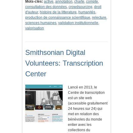
Mots-clés:
active
,
annotation
,
charte
,
compte
,
consultation des données
,
crowdsourcing
,
droit
d'auteur
,
histoire de la litterature
,
humanités
,
production de connaissance scientifique
,
relecture
,
sciences humaines
,
validation institutionnelle
,
valorisation
Smithsonian Digital
Volunteers: Transcription
Center
Lancé en 2013, le
Centre de transcription
est un site web
(accessible gratuitement
24 heures sur 24) qui
met en relation des
bénévoles du monde
entier avec les
collections du