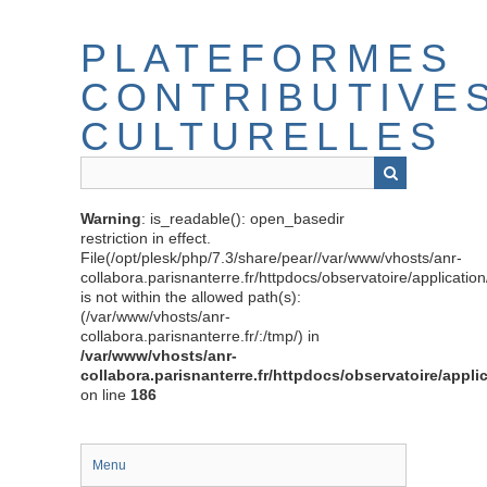
Passer
au
PLATEFORMES
contenu
principal
CONTRIBUTIVE
CULTURELLES
Warning
: is_readable(): open_basedir
restriction in effect.
File(/opt/plesk/php/7.3/share/pear//var/www/vhosts/anr-
collabora.parisnanterre.fr/httpdocs/observatoire/applicati
is not within the allowed path(s):
(/var/www/vhosts/anr-
collabora.parisnanterre.fr/:/tmp/) in
/var/www/vhosts/anr-
collabora.parisnanterre.fr/httpdocs/observatoire/appli
on line
186
Menu