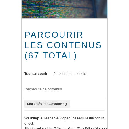
PARCOURIR
LES CONTENUS
(67 TOTAL)
Tout parcourir
Parcourir par mot-clé
Recherche de contenus
Mots-clés: crowdsourcing
Warning
: is_readable(): open_basedir restriction in
effect.
File(/opt/plesk/php/7.3/share/pear/Zend/View/Helper/Navigation/P