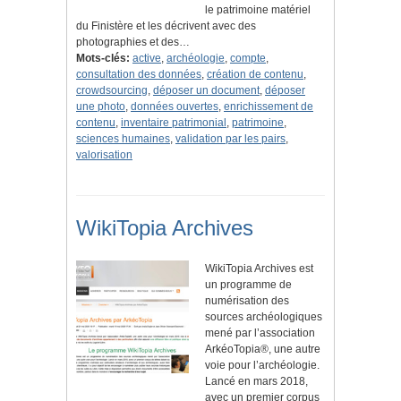
le patrimoine matériel
du Finistère et les décrivent avec des
photographies et des…
Mots-clés:
active
,
archéologie
,
compte
,
consultation des données
,
création de contenu
,
crowdsourcing
,
déposer un document
,
déposer
une photo
,
données ouvertes
,
enrichissement de
contenu
,
inventaire patrimonial
,
patrimoine
,
sciences humaines
,
validation par les pairs
,
valorisation
WikiTopia Archives
WikiTopia Archives est
un programme de
numérisation des
sources archéologiques
mené par l’association
ArkéoTopia®, une autre
voie pour l’archéologie.
Lancé en mars 2018,
avec un premier corpus