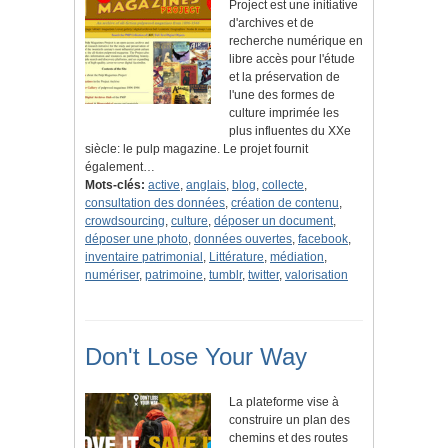
Project est une initiative
d'archives et de
recherche numérique en
libre accès pour l'étude
et la préservation de
l'une des formes de
culture imprimée les
plus influentes du XXe
siècle: le pulp magazine. Le projet fournit
également…
Mots-clés:
active
,
anglais
,
blog
,
collecte
,
consultation des données
,
création de contenu
,
crowdsourcing
,
culture
,
déposer un document
,
déposer une photo
,
données ouvertes
,
facebook
,
inventaire patrimonial
,
Littérature
,
médiation
,
numériser
,
patrimoine
,
tumblr
,
twitter
,
valorisation
Don't Lose Your Way
La plateforme vise à
construire un plan des
chemins et des routes