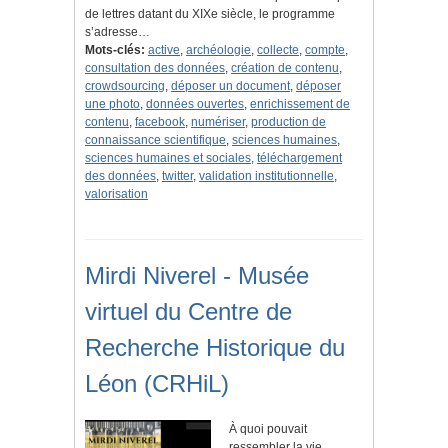
de lettres datant du XIXe siècle, le programme
s’adresse…
Mots-clés:
active
,
archéologie
,
collecte
,
compte
,
consultation des données
,
création de contenu
,
crowdsourcing
,
déposer un document
,
déposer
une photo
,
données ouvertes
,
enrichissement de
contenu
,
facebook
,
numériser
,
production de
connaissance scientifique
,
sciences humaines
,
sciences humaines et sociales
,
téléchargement
des données
,
twitter
,
validation institutionnelle
,
valorisation
Mirdi Niverel - Musée
virtuel du Centre de
Recherche Historique du
Léon (CRHiL)
À quoi pouvait
ressembler la vie