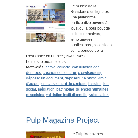
Le musée de la
Résistance en ligne est
une plateforme
participative ouverte à
tous, qui a pour bout de
collecter archives,
témoignages,
publications , collections
sur la période de la
Résistance en France (1940-1945).
Le musée organise des…
Mots-clés:
active
,
collecte
,
consultation des
données
,
création de contenu
,
crowdsourcing
,
déposer un document
,
déposer une photo
,
droit
d'auteur
,
enrichissement du contenu
,
histoire
,
lien
social
,
médiation
,
patrimoine
,
sciences humaines
et sociales
,
validation institutionnelle
,
valorisation
Pulp Magazine Project
Le Pulp Magazines