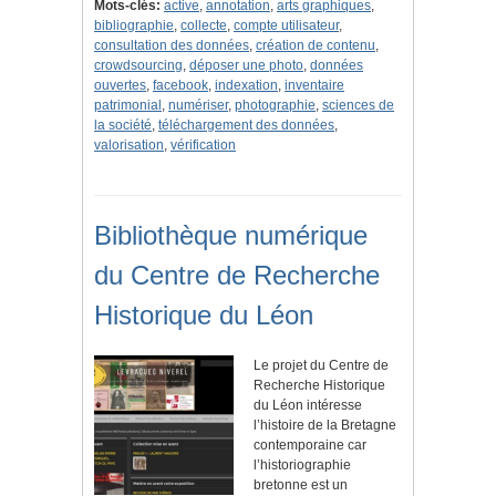
Mots-clés:
active
,
annotation
,
arts graphiques
,
bibliographie
,
collecte
,
compte utilisateur
,
consultation des données
,
création de contenu
,
crowdsourcing
,
déposer une photo
,
données
ouvertes
,
facebook
,
indexation
,
inventaire
patrimonial
,
numériser
,
photographie
,
sciences de
la société
,
téléchargement des données
,
valorisation
,
vérification
Bibliothèque numérique
du Centre de Recherche
Historique du Léon
Le projet du Centre de
Recherche Historique
du Léon intéresse
l’histoire de la Bretagne
contemporaine car
l’historiographie
bretonne est un