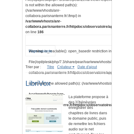
is not within the allowed path(s):
(/var/www/vhosts/anr-
collabora.parisnanterre.fr/:/tmp/) in
/var/www/vhosts/anr-
collabora.parisnanterre.fr/httpdocs/observatoire/application/lib
on line
186
Warning
Page suivante
: is_readable(): open_basedir restriction in effect.
File(/opt/plesk/php/7.3/share/pear//var/www/vhosts/anr-
Trier par :
Titre
Créateur
Date d'ajout
collabora.parisnanterre.fr/httpdocs/observatoire/application/vi
LibriVox
is not within the allowed path(s): (/var/www/vhosts/anr-collabora.pa
/var/www/vhosts/anr-
La plateforme propose à
des bénévoles
collabora.parisnanterre.fr/httpdocs/observatoire/application/l
enregistrer des
chapitres de livres dans
on line
186
le domaine public, puis
de remettre les fichiers
audio sur le net