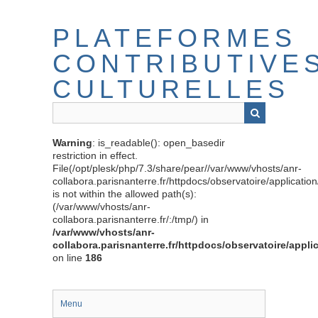
Passer
au
PLATEFORMES
contenu
principal
CONTRIBUTIVE
CULTURELLES
Warning
: is_readable(): open_basedir
restriction in effect.
File(/opt/plesk/php/7.3/share/pear//var/www/vhosts/anr-
collabora.parisnanterre.fr/httpdocs/observatoire/applicati
is not within the allowed path(s):
(/var/www/vhosts/anr-
collabora.parisnanterre.fr/:/tmp/) in
/var/www/vhosts/anr-
collabora.parisnanterre.fr/httpdocs/observatoire/appli
on line
186
Menu