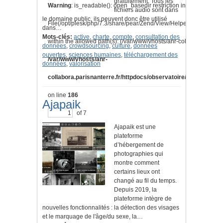
gratuitement. Tous les
Warning
: is_readable(): open_basedir restriction in effect.
fichiers audio sont dans
le domaine public, ils peuvent donc être utilisé
File(/opt/plesk/php/7.3/share/pear/Zend/View/Helper/Navigation
dans…
Mots-clés:
active
,
charte
,
compte
,
consultation des
within the allowed path(s): (/var/www/vhosts/anr-collabora.parisnan
données
,
crowdsourcing
,
culture
,
données
ouvertes
,
sciences humaines
,
téléchargement des
/var/www/vhosts/anr-
données
,
valorisation
collabora.parisnanterre.fr/httpdocs/observatoire/application/l
on line
186
Ajapaik
of 7
Ajapaik est une
plateforme
d’hébergement de
photographies qui
montre comment
certains lieux ont
changé au fil du temps.
Depuis 2019, la
plateforme intègre de
nouvelles fonctionnalités : la détection des visages
et le marquage de l'âge/du sexe, la…