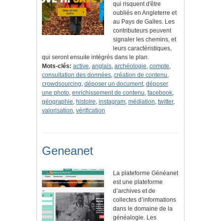
qui risquent d'être
oubliés en Angleterre et
au Pays de Galles. Les
contributeurs peuvent
signaler les chemins, et
leurs caractéristiques,
qui seront ensuite intégrés dans le plan.
Mots-clés:
active
,
anglais
,
archéologie
,
compte
,
consultation des données
,
création de contenu
,
crowdsourcing
,
déposer un document
,
déposer
une photo
,
enrichissement de contenu
,
facebook
,
géographie
,
histoire
,
instagram
,
médiation
,
twitter
,
valorisation
,
vérification
Geneanet
La plateforme Généanet
est une plateforme
d’archives et de
collectes d’informations
dans le domaine de la
généalogie. Les