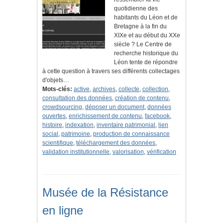
quotidienne des
habitants du Léon et de
Bretagne à la fin du
XIXe et au début du XXe
siècle ? Le Centre de
recherche historique du
Léon tente de répondre
à cette question à travers ses différents collectages
d'objets…
Mots-clés:
active
,
archives
,
collecte
,
collection
,
consultation des données
,
création de contenu
,
crowdsourcing
,
déposer un document
,
données
ouvertes
,
enrichissement de contenu
,
facebook
,
histoire
,
indexation
,
inventaire patrimonial
,
lien
social
,
patrimoine
,
production de connaissance
scientifique
,
téléchargement des données
,
validation institutionnelle
,
valorisation
,
vérification
Musée de la Résistance
en ligne