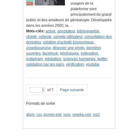
usagers de la
plateforme sont
principalement du grand
public et des amateurs de généalogie. Développée
dans les années 2000, la…
Mots-clés:
active
,
annotation
,
bibliographie
,
charte
,
collecte
,
compte utilisateur
,
consultation des
données
,
création d'activité économique
,
crowdsourcing
,
déposer une photo
,
données
ouvertes
,
facebook
,
généalogie
,
indexation
,
instagram
,
médiation
,
sciences humaines
,
twitter
,
validation par les pairs
,
vérification
,
youtube
of 7
Page suivante
Formats de sortie
atom
,
csv
,
dcmes-xml
,
json
,
omeka-xml
,
rss2