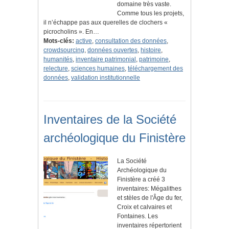
domaine très vaste.
Comme tous les projets,
il n’échappe pas aux querelles de clochers «
picrocholins ». En…
Mots-clés:
active
,
consultation des données
,
crowdsourcing
,
données ouvertes
,
histoire
,
humanités
,
inventaire patrimonial
,
patrimoine
,
relecture
,
sciences humaines
,
téléchargement des
données
,
validation institutionnelle
Inventaires de la Société
archéologique du Finistère
La Société
Archéologique du
Finistère a créé 3
inventaires: Mégalithes
et stèles de l'Âge du fer,
Croix et calvaires et
Fontaines. Les
inventaires répertorient