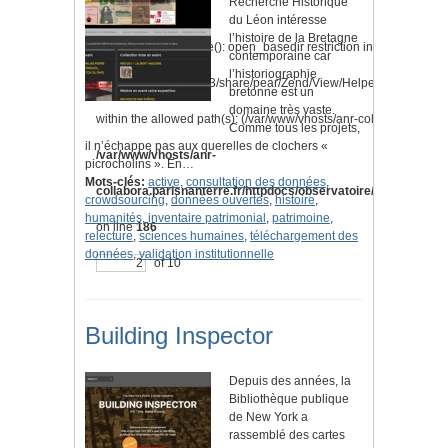
Recherche Historique
du Léon intéresse
l’histoire de la Bretagne
Warning
: is_readable(): open_basedir restriction in effect.
contemporaine car
l’historiographie
File(/opt/plesk/php/7.3/share/pear/Zend/View/Helper/Navigation
bretonne est un
domaine très vaste.
within the allowed path(s): (/var/www/vhosts/anr-collabora.parisnan
Comme tous les projets,
il n’échappe pas aux querelles de clochers «
/var/www/vhosts/anr-
picrocholins ». En…
Mots-clés:
active
,
consultation des données
,
collabora.parisnanterre.fr/httpdocs/observatoire/application/l
crowdsourcing
,
données ouvertes
,
histoire
,
humanités
,
inventaire patrimonial
,
patrimoine
,
on line
186
relecture
,
sciences humaines
,
téléchargement des
données
,
validation institutionnelle
of 10
Building Inspector
Depuis des années, la
Bibliothèque publique
de New York a
rassemblé des cartes