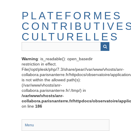
Passer
au
PLATEFORMES
contenu
principal
CONTRIBUTIVE
CULTURELLES
Warning
: is_readable(): open_basedir
restriction in effect.
File(/opt/plesk/php/7.3/share/pear//var/www/vhosts/anr-
collabora.parisnanterre.fr/httpdocs/observatoire/applicati
is not within the allowed path(s):
(/var/www/vhosts/anr-
collabora.parisnanterre.fr/:/tmp/) in
/var/www/vhosts/anr-
collabora.parisnanterre.fr/httpdocs/observatoire/appli
on line
186
Menu