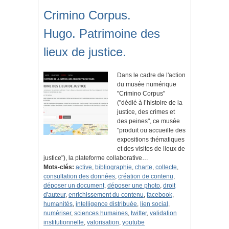
Crimino Corpus.
Hugo. Patrimoine des
lieux de justice.
Dans le cadre de l'action
du musée numérique
"Crimino Corpus"
("dédié à l’histoire de la
justice, des crimes et
des peines", ce musée
"produit ou accueille des
expositions thématiques
et des visites de lieux de
justice"), la plateforme collaborative…
Mots-clés:
active
,
bibliographie
,
charte
,
collecte
,
consultation des données
,
création de contenu
,
déposer un document
,
déposer une photo
,
droit
d'auteur
,
enrichissement du contenu
,
facebook
,
humanités
,
intelligence distribuée
,
lien social
,
numériser
,
sciences humaines
,
twitter
,
validation
institutionnelle
,
valorisation
,
youtube