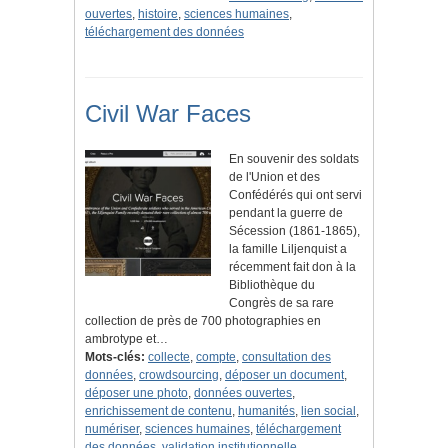
ouvertes
,
histoire
,
sciences humaines
,
téléchargement des données
Civil War Faces
En souvenir des soldats
de l'Union et des
Confédérés qui ont servi
pendant la guerre de
Sécession (1861-1865),
la famille Liljenquist a
récemment fait don à la
Bibliothèque du
Congrès de sa rare
collection de près de 700 photographies en
ambrotype et…
Mots-clés:
collecte
,
compte
,
consultation des
données
,
crowdsourcing
,
déposer un document
,
déposer une photo
,
données ouvertes
,
enrichissement de contenu
,
humanités
,
lien social
,
numériser
,
sciences humaines
,
téléchargement
des données
,
validation institutionnelle
,