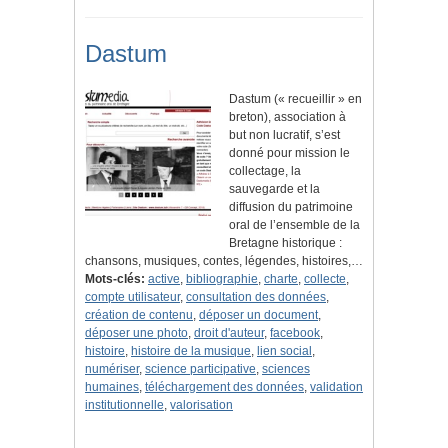
Dastum
Dastum (« recueillir » en
breton), association à
but non lucratif, s’est
donné pour mission le
collectage, la
sauvegarde et la
diffusion du patrimoine
oral de l’ensemble de la
Bretagne historique :
chansons, musiques, contes, légendes, histoires,…
Mots-clés:
active
,
bibliographie
,
charte
,
collecte
,
compte utilisateur
,
consultation des données
,
création de contenu
,
déposer un document
,
déposer une photo
,
droit d'auteur
,
facebook
,
histoire
,
histoire de la musique
,
lien social
,
numériser
,
science participative
,
sciences
humaines
,
téléchargement des données
,
validation
institutionnelle
,
valorisation