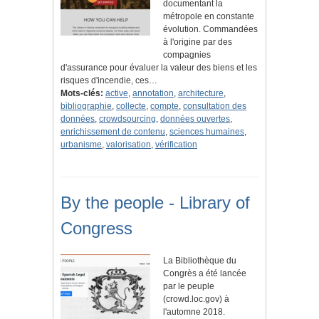
documentant la
métropole en constante
évolution. Commandées
à l'origine par des
compagnies
d'assurance pour évaluer la valeur des biens et les
risques d'incendie, ces…
Mots-clés:
active
,
annotation
,
architecture
,
bibliographie
,
collecte
,
compte
,
consultation des
données
,
crowdsourcing
,
données ouvertes
,
enrichissement de contenu
,
sciences humaines
,
urbanisme
,
valorisation
,
vérification
By the people - Library of
Congress
La Bibliothèque du
Congrès a été lancée
par le peuple
(crowd.loc.gov) à
l'automne 2018.