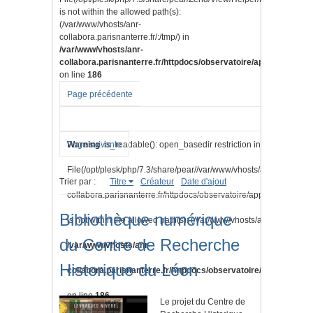
is not within the allowed path(s):
(/var/www/vhosts/anr-
collabora.parisnanterre.fr/:/tmp/) in
/var/www/vhosts/anr-
collabora.parisnanterre.fr/httpdocs/observatoire/application/lib
on line
186
Page précédente
Warning
Page suivante
: is_readable(): open_basedir restriction in effect.
File(/opt/plesk/php/7.3/share/pear//var/www/vhosts/anr-
Trier par :
Titre
Créateur
Date d'ajout
collabora.parisnanterre.fr/httpdocs/observatoire/application/vi
Bibliothèque numérique
is not within the allowed path(s): (/var/www/vhosts/anr-collabora.pa
du Centre de Recherche
/var/www/vhosts/anr-
Historique du Léon
collabora.parisnanterre.fr/httpdocs/observatoire/application/l
on line
186
Le projet du Centre de