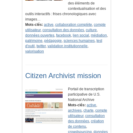
des éléments de
contextualisation et des
outils interactifs : frises chronologiques avec
images…
Mots-clés:
active
,
collaboration complète
,
compte
utilisateur
,
consultation des données
,
culture
,
données ouvertes
,
facebook
,
lien social
,
médiation
,
patrimoine
,
pédagogie
,
sciences humaines
,
test
d'outil
,
twitter
,
validation institutionnelle
,
valorisation
Citizen Archivist mission
Portail de transcription
participative de U.S.
National Archive
Mots-clés:
active
,
archives
,
charte
,
compte
utilisateur
,
consultation
des données
,
création
de contenu
,
crowdsourcing
,
données