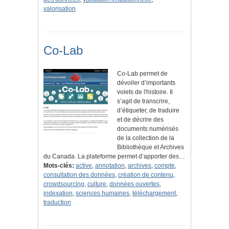
valorisation
Co-Lab
Co-Lab permet de
dévoiler d’importants
volets de l'histoire. Il
s’agit de transcrire,
d’étiqueter, de traduire
et de décrire des
documents numérisés
de la collection de la
Bibliothèque et Archives
du Canada. La plateforme permet d’apporter des…
Mots-clés:
active
,
annotation
,
archives
,
compte
,
consultation des données
,
création de contenu
,
crowdsourcing
,
culture
,
données ouvertes
,
indexation
,
sciences humaines
,
téléchargement
,
traduction