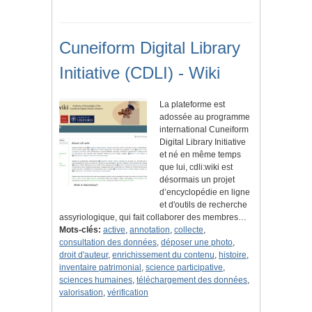
Cuneiform Digital Library
Initiative (CDLI) - Wiki
La plateforme est
adossée au programme
international Cuneiform
Digital Library Initiative
et né en même temps
que lui, cdli:wiki est
désormais un projet
d’encyclopédie en ligne
et d'outils de recherche
assyriologique, qui fait collaborer des membres…
Mots-clés:
active
,
annotation
,
collecte
,
consultation des données
,
déposer une photo
,
droit d'auteur
,
enrichissement du contenu
,
histoire
,
inventaire patrimonial
,
science participative
,
sciences humaines
,
téléchargement des données
,
valorisation
,
vérification