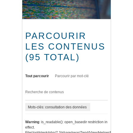
PARCOURIR
LES CONTENUS
(95 TOTAL)
Tout parcourir
Parcourir par mot-clé
Recherche de contenus
Mots-clés: consultation des données
Warning
: is_readable(): open_basedir restriction in
effect.
File(/opt/plesk/php/7.3/share/pear/Zend/View/Helper/Navigation/P